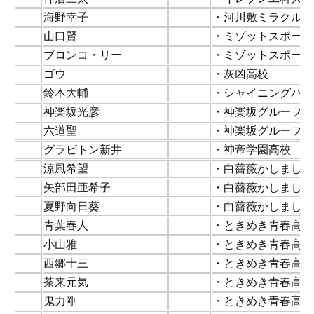
46
海野幸子
・河川敷ミラクルズ
47
山口賢
・ミゾットスポーツ
48
ブロンコ・リー
・ミゾットスポーツ
49
ゴウ
・灰凶高校
50
鈴本大輔
・シャイニングバス
51
神楽坂光彦
・神楽坂グループ
52
六道聖
・神楽坂グループ
53
グラビトン新井
・神帝学園高校
54
涼風希望
・白薔薇かしまし学
55
矢部田亜希子
・白薔薇かしまし学
56
夏野向日葵
・白薔薇かしまし学
57
青葉春人
・ときめき青春高校
58
小山雅
・ときめき青春高校
59
西郷十三
・ときめき青春高校
60
茶来元気
・ときめき青春高校
61
鬼力剛
・ときめき青春高校