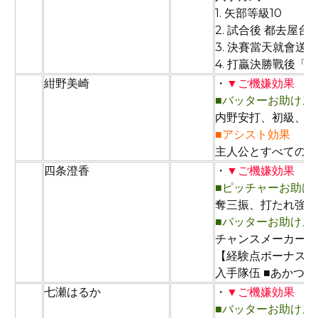
1. 矢部等級10
2. 試合後 都去屋台
3. 決賽當天就會送
4. 打贏決勝戰後「
93
紺野美崎
・
▼ご機嫌効果
■バッターお助けス
内野安打、初級、対
■アシスト効果
主人公とすべての仲
94
四条澄香
・
▼ご機嫌効果
■ピッチャーお助け
奪三振、打たれ強さ
■バッターお助けス
チャンスメーカー、
【経験点ボーナス：
入手隊伍 ■あかつき
95
七瀬はるか
・
▼ご機嫌効果
■バッターお助けス