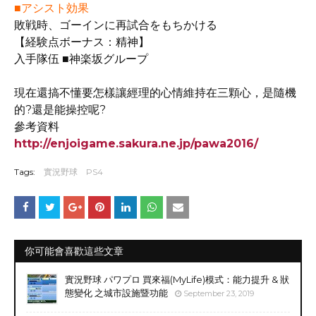
■アシスト効果
敗戦時、ゴーインに再試合をもちかける
【経験点ボーナス：精神】
入手隊伍 ■神楽坂グループ
現在還搞不懂要怎樣讓經理的心情維持在三顆心，是隨機
的?還是能操控呢?
參考資料
http://enjoigame.sakura.ne.jp/pawa2016/
Tags:
實況野球
PS4
你可能會喜歡這些文章
實況野球 パワプロ 買來福(MyLife)模式：能力提升 & 狀
態變化 之城市設施暨功能
September 23, 2019