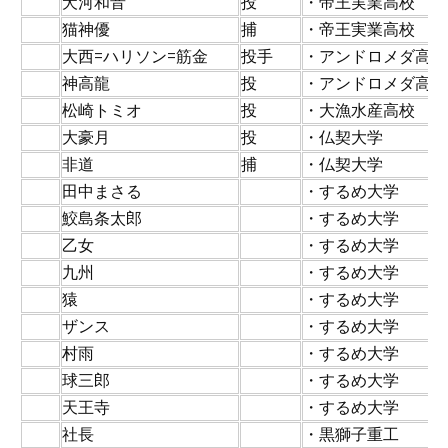
12
犬河和音
投
・帝王実業高校
13
猫神優
捕
・帝王実業高校
14
大西=ハリソン=筋金
投手
・アンドロメダ高校
15
神高龍
投
・アンドロメダ高校
16
松崎トミオ
投
・大漁水産高校
17
大豪月
投
・仏契大学
18
非道
捕
・仏契大学
19
田中まさる
・するめ大学
20
鮫島条太郎
・するめ大学
21
乙女
・するめ大学
22
九州
・するめ大学
23
猿
・するめ大学
24
ザンス
・するめ大学
25
村雨
・するめ大学
26
球三郎
・するめ大学
27
天王寺
・するめ大学
28
社長
・黒獅子重工