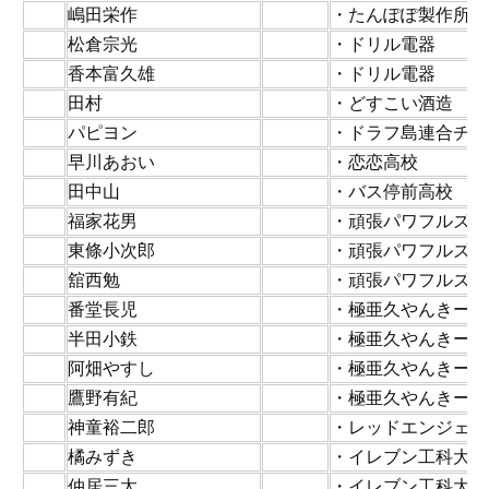
29
嶋田栄作
・たんぽぽ製作所
30
松倉宗光
・ドリル電器
31
香本富久雄
・ドリル電器
32
田村
・どすこい酒造
33
パピヨン
・ドラフ島連合チー
34
早川あおい
・恋恋高校
35
田中山
・バス停前高校
36
福家花男
・頑張パワフルズ
37
東條小次郎
・頑張パワフルズ
3
舘西勉
・頑張パワフルズ
39
番堂長児
・極亜久やんきーズ
40
半田小鉄
・極亜久やんきーズ
41
阿畑やすし
・極亜久やんきーズ
42
鷹野有紀
・極亜久やんきーズ
43
神童裕二郎
・レッドエンジェル
44
橘みずき
・イレブン工科大学
45
仲居三太
・イレブン工科大学