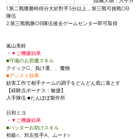
隱藏人物，入手方式
1.第二戰獲勝時得分大於對手3分以上，第三戰可挑戰OB
隊伍
2.第三戰戰勝OB隊伍後去ゲームセンター即可取得
98
嵐山美鈴
・
▼ご機嫌効果
■守備のお邪魔スキル
クイックG、負け運、、魔物
■アシスト効果
妨害工作で相手チームの調子をどんどん底に落とす
【経験点ボーナス：敏捷】
入手隊伍 ■たんぽぽ製作所
99
日和ミヨ
・
▼ご機嫌効果
■バッターお助けスキル
初級○、対左投手A、ムード○