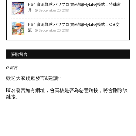
PS4 實況野球 パワプロ 買來福(MyLife)模式：特殊道
具
September 23, 2019
PS4 實況野球 パワプロ 買來福(MyLife)模式：OB交
流
September 23, 2019
張貼留言
0 留言
歡迎大家踴躍發言&建議~
匿名發言如有網址，會審核是否為惡意鏈接，將會刪除該
鏈接。