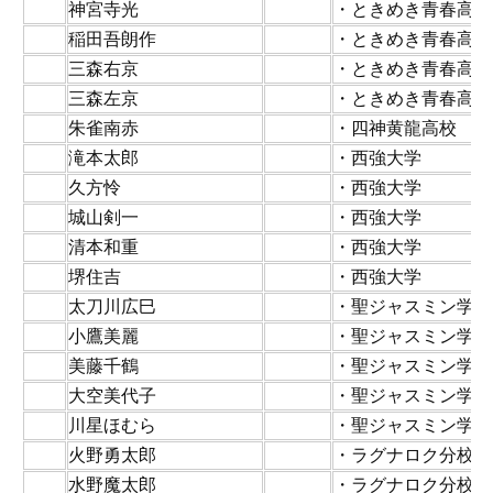
62
神宮寺光
・ときめき青春高校
63
稲田吾朗作
・ときめき青春高校
64
三森右京
・ときめき青春高校
65
三森左京
・ときめき青春高校
66
朱雀南赤
・四神黄龍高校
67
滝本太郎
・西強大学
68
久方怜
・西強大学
69
城山剣一
・西強大学
70
清本和重
・西強大学
71
堺住吉
・西強大学
72
太刀川広巳
・聖ジャスミン学園
73
小鷹美麗
・聖ジャスミン学園
74
美藤千鶴
・聖ジャスミン学園
75
大空美代子
・聖ジャスミン学園
76
川星ほむら
・聖ジャスミン学園
77
火野勇太郎
・ラグナロク分校
78
水野魔太郎
・ラグナロク分校