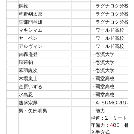
79
鋼毅
・ラグナロク分校
80
草野剣太郎
・ラグナロク分校
81
矢部門竜雄
・ラグナロク分校
82
マキシマム
・ワールド高校
83
ヤーベン
・ワールド高校
84
アルヴィン
・ワールド高校
85
雷轟遥登
・壱流大学
86
風薙豹
・壱流大学
87
暮羽鋭次
・壱流大学
88
木場嵐士
・覇堂高校
89
金原いずる
・覇堂高校
90
水島忍
・覇堂高校
91
熱盛宗厚
・ATSUMORIリ
92
男・矢部明男
・能力
弾道：2 ミート：
守備力：
A
80 捕
入手方式