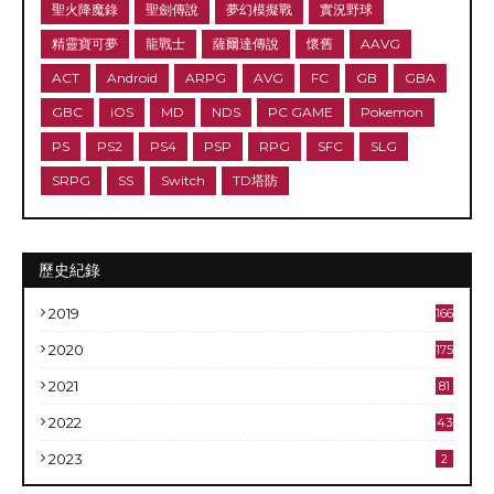
聖火降魔錄
聖劍傳說
夢幻模擬戰
實況野球
精靈寶可夢
龍戰士
薩爾達傳說
懷舊
AAVG
ACT
Android
ARPG
AVG
FC
GB
GBA
GBC
iOS
MD
NDS
PC GAME
Pokemon
PS
PS2
PS4
PSP
RPG
SFC
SLG
SRPG
SS
Switch
TD塔防
歷史紀錄
2019
166
2020
175
2021
81
2022
43
2023
2