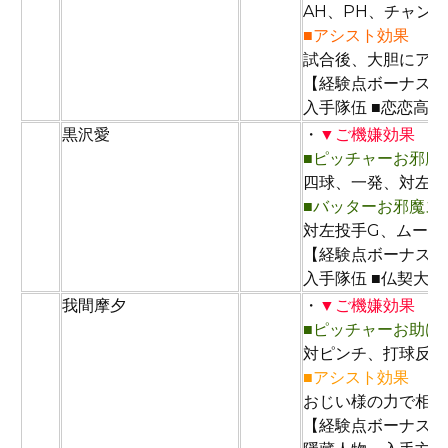
AH、PH、チャンス
■アシスト効果
試合後、大胆にアイ
【経験点ボーナス：
入手隊伍 ■恋恋高校
96
黒沢愛
・
▼ご機嫌効果
■ピッチャーお邪魔
四球、一発、対左打
■バッターお邪魔ス
対左投手G、ムード
【経験点ボーナス：
入手隊伍 ■仏契大学
97
我間摩夕
・
▼ご機嫌効果
■ピッチャーお助け
対ピンチ、打球反応
■アシスト効果
おじい様の力で相手
【経験点ボーナス：