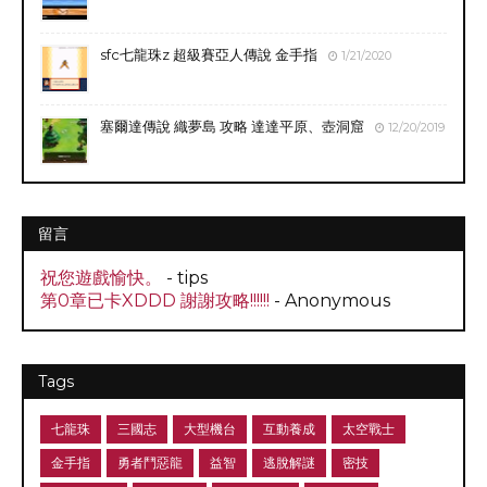
sfc七龍珠z 超級賽亞人傳說 金手指
1/21/2020
塞爾達傳說 織夢島 攻略 達達平原、壺洞窟
12/20/2019
留言
祝您遊戲愉快。
- tips
第0章已卡XDDD 謝謝攻略!!!!!!
- Anonymous
Tags
七龍珠
三國志
大型機台
互動養成
太空戰士
金手指
勇者鬥惡龍
益智
逃脫解謎
密技