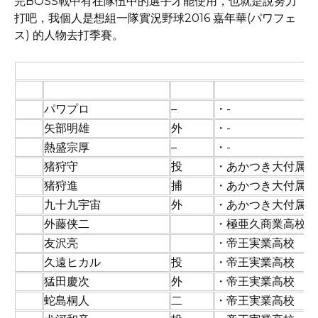
完BOSS戰中有在隊伍中的選手才能使用，也就是說努力
打吧，我個人是想組一隊實況野球2016 嘉年華(パワフェ
ス) 的人物去打季賽。
■實況野球2016 嘉年華(パワフェス) 選手圖鑑一覧
No.
選手名
守備
特徴
1
パワプロ
–
・-
2
矢部明雄
外
・-
3
熱盛宗厚
–
・-
4
猪狩守
投
・あかつき大付属高
5
猪狩進
捕
・あかつき大付属高
6
九十九宇宙
外
・あかつき大付属高
7
外藤侠二
・極亜久商業高校
8
友沢亮
・帝王実業高校
9
久遠ヒカル
投
・帝王実業高校
10
猛田慶次
外
・帝王実業高校
11
蛇島桐人
二
・帝王実業高校