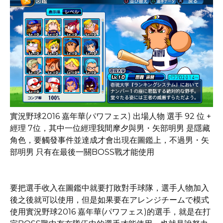
實況野球2016 嘉年華(パワフェス) 出場人物 選手 92 位 +
經理 7位，其中一位經理我間摩夕與男・矢部明男 是隱藏
角色，要觸發事件並達成才會出現在圖鑑上，不過男・矢
部明男 只有在最後一關BOSS戰才能使用
要把選手收入在圖鑑中就要打敗對手球隊，選手人物加入
後之後就可以使用，但是如果要在アレンジチームで模式
使用實況野球2016 嘉年華(パワフェス)的選手，就是在打