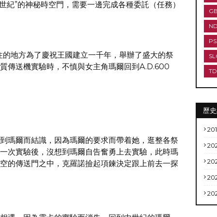
“中世紀”的神秘時空門，需要一邊完成各種委託（任務）
G
N
PS
所居住的地方為了慶祝王國建立一千年，舉辦了盛大的祭
SL
傳送機實驗時，不慎與女主角瑪爾回到A.D.600
T
歷史
20
到瑪爾而結識，因為瑪爾的要求而帶着她，逛整各祭
20
一次實驗後，沒想到瑪爾自告奮勇上去實驗，此時瑪
20
空的傳送門之中，克羅諾撿起項鍊決定跟上前去一探
20
20