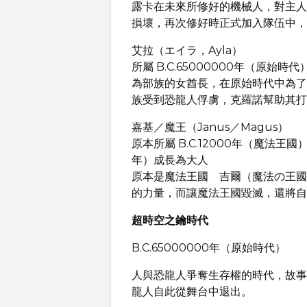
露卡在未來所修好的機械人，對主人
損壞，再次修好時正式加入隊伍中，
艾拉（エイラ，Ayla）
所屬 B.C.65000000年（原始時代
為部族的女酋長，在原始時代中為了
族受到恐龍人俘虜，克羅諾幫助其打
嘉基／魔王（Janus／Magus）
原本所屬 B.C.12000年（魔法王
年）成長為大人
原本是魔法王國 吉爾（魔法の王國
的力量，而讓魔法王國毀滅，還將自
超時空之鑰時代
B.C.65000000年（原始時代）
人與恐龍人爭奪生存權的時代，故事
龍人自此從舞台中退出。