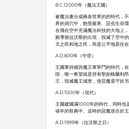
B.C.12000年（魔法王國）
被魔法畫分成兩各世界的的時代，不
界的洞穴中，飽受嚴寒、惡劣生存環
在飛在空中充滿魔法科技的大地上，
殿導致拉沃斯的出現，毀滅了空中的
天之民和地之民，而是公平地居住在
A.D.600年（中世）
王國軍持續與魔王軍爭鬥的時代，在
陸，唯一希望就是持有聖劍格蘭利昂
王，毀滅魔王城堡，使惡魔退守於另
A.D.1000年（現代）
王國建國滿1000年的時代，同時
禧年的祭典中。這時的惡魔居住於王
A.D.1999年（拉沃斯之日）