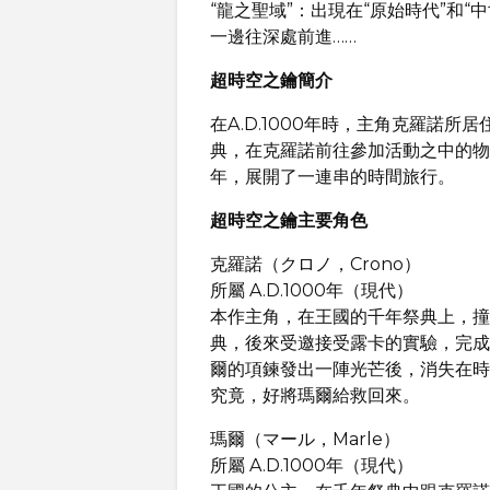
“龍之聖域”：出現在“原始時代”和
一邊往深處前進……
超時空之鑰簡介
在A.D.1000年時，主角克羅諾
典，在克羅諾前往參加活動之中的物質
年，展開了一連串的時間旅行。
超時空之鑰主要角色
克羅諾（クロノ，Crono）
所屬 A.D.1000年（現代）
本作主角，在王國的千年祭典上，撞
典，後來受邀接受露卡的實驗，完成
爾的項鍊發出一陣光芒後，消失在時
究竟，好將瑪爾給救回來。
瑪爾（マール，Marle）
所屬 A.D.1000年（現代）