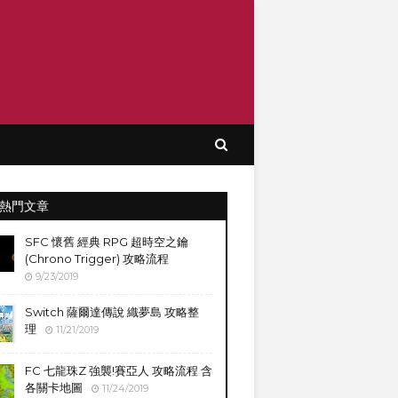
熱門文章
SFC 懷舊 經典 RPG 超時空之鑰
(Chrono Trigger) 攻略流程
9/23/2019
Switch 薩爾達傳說 織夢島 攻略整
理
11/21/2019
FC 七龍珠Z 強襲!賽亞人 攻略流程 含
各關卡地圖
11/24/2019