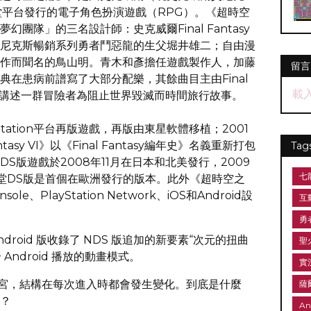
堂平台發行的電子角色扮演遊戲（RPG）。《超時空
團隊」的三名設計師：史克威爾Final Fantasy
尼克斯暢銷系列勇者鬥惡龍的生父堀井雄二；自由漫
作而聞名的鳥山明。青木和彥擔任遊戲製作人，加藤
留言
在患病前譜寫了大部分配樂，其餘曲目主由Final
載
遊戲講述一群冒險者為阻止世界毀滅而時間旅行故事。
Station平台再版遊戲，再版由東星軟體移植；2001
antasy VI》以《Final Fantasy編年史》名義重新打包
Tag
S版遊戲於2008年11月在日本和北美發行，2009
七
堂DS版是首個在歐洲發行的版本。此外《超時空之
le、PlayStation Network、iOS和Android設
互
勇
roid 版收錄了 NDS 版追加的新要素“次元的扭曲
聖
Android 播放的動畫模式。
實
迷宮，結構在每次進入時都會發生變化。到底是什麼
薩
？
An