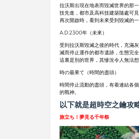
拉沃斯出現在地表而毀滅世界的那一
技先進，都市及高科技建築隨處可見
再次開啟時，看到未來受到毀滅的一
A.D.2300年（未來）
受到拉沃斯毀滅之後的時代，充滿灰
滅而停止運作的都市遺跡，生態完全
這裏是別的世界，其慘況令人無法想
時の最果て（時間的盡頭）
時間停止流動的盡頭，有着連結各個
的戰神。
以下就是超時空之鑰攻
旅立ち！夢見る千年祭