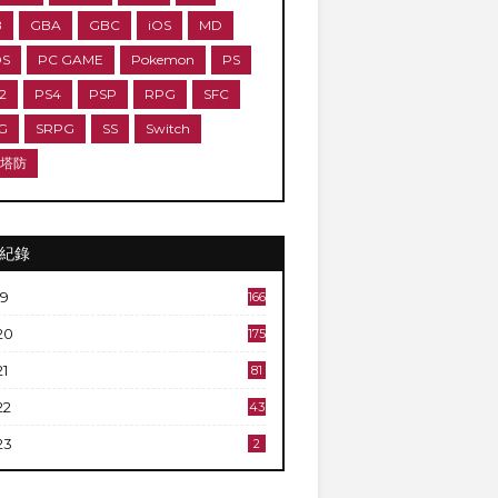
B
GBA
GBC
iOS
MD
DS
PC GAME
Pokemon
PS
2
PS4
PSP
RPG
SFC
G
SRPG
SS
Switch
D塔防
紀錄
19
166
20
175
21
81
22
43
23
2