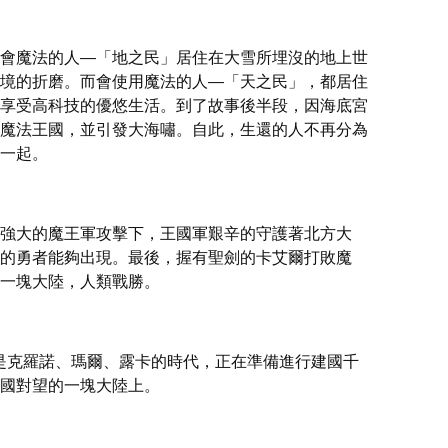
會魔法的人—「地之民」居住在大雪所埋沒的地上世
境的折磨。而會使用魔法的人—「天之民」，都居住
享受高科技的優悠生活。到了故事後半段，因海底宮
魔法王國，並引發大海嘯。自此，生還的人不再分為
一起。
強大的魔王軍攻擊下，王國軍艱辛的守護著北方大
的勇者能夠出現。最後，握有聖劍的卡艾爾打敗魔
一塊大陸，人類戰勝。
也是克羅諾、瑪爾、露卡的時代，正在準備進行建國千
國對望的一塊大陸上。