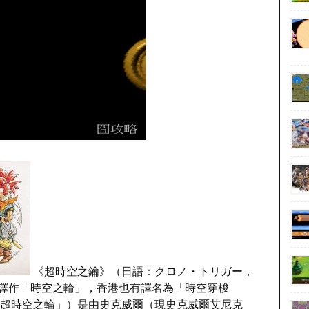
《超時空之鑰》（日語：クロノ・トリガー，
中國大陸譯作「時空之輪」，香港也有譯名為「時空穿梭
超時空之輪」）是由史克威爾（現史克威爾艾尼克