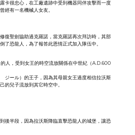
露卡很忠心，在工廠遺跡中受到機器同伴攻擊而一度
曾經有一名機械人女友。
）
修復聖劍協助過克羅諾，當克羅諾再次拜訪時，其部
倒了恐龍人，為了報答此恩情正式加入隊伍中。
國）的人，受到女王的時空流放關係在中世紀（A.D.600
 ジール）的王子，因為其母親女王過度相信拉沃斯
己的兒子流放到其它時空中。
到後半段，因為拉沃斯降臨直擊恐龍人的城堡，讓恐