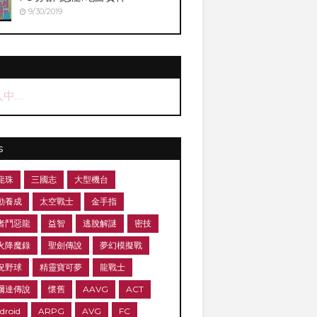
9/30/2019
入中…
s
龍珠
三國志
大型機台
動養成
太空戰士
金手指
者鬥惡龍
益智
逃脫解謎
密技
火降魔錄
聖劍傳說
夢幻模擬戰
況野球
精靈寶可夢
龍戰士
爾達傳說
懷舊
AAVG
ACT
droid
ARPG
AVG
FC