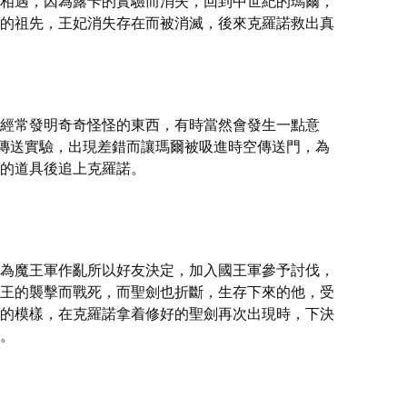
相遇，因為露卡的實驗而消失，回到中世紀的瑪爾，
的祖先，王妃消失存在而被消滅，後來克羅諾救出真
經常發明奇奇怪怪的東西，有時當然會發生一點意
傳送實驗，出現差錯而讓瑪爾被吸進時空傳送門，為
的道具後追上克羅諾。
）
為魔王軍作亂所以好友決定，加入國王軍參予討伐，
王的襲擊而戰死，而聖劍也折斷，生存下來的他，受
的模樣，在克羅諾拿着修好的聖劍再次出現時，下決
。