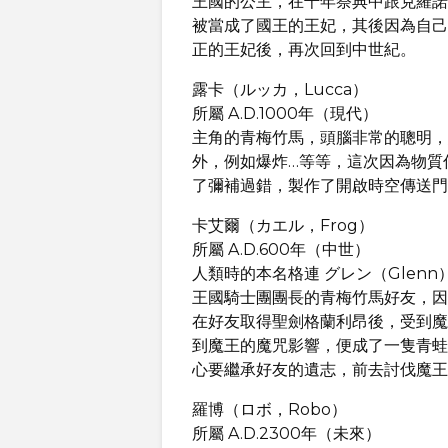
王國的公主，在千年祭典中跟克羅諾
被當成了國王的王妃，其後因為自己
正的王妃後，再次回到中世紀。
露卡（ルッカ，Lucca）
所屬 A.D.1000年（現代）
主角的青梅竹馬，頭腦非常的聰明，
外，例如爆炸…等等，這次因為物質
了彌補過錯，製作了開啟時空傳送門
卡艾爾（カエル，Frog）
所屬 A.D.600年（中世）
人類時的本名格連 グレン（Glenn
王國騎士團團長的青梅竹馬好友，因
在好友取得聖劍格蘭利昂後，受到魔
到魔王的魔咒影響，便成了一隻青蛙
心要繼承好友的遺志，前去討伐魔王
羅博（ロボ，Robo）
所屬 A.D.2300年（未來）