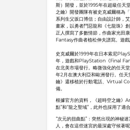
斯）開發，並於1995年在超級任天
之鑰》開發團隊有被史克威爾稱為「夢幻
系列生父坂口博信；自由設計師，艾
畫家，以勇者鬥惡龍和《七龍珠》創
正人撰寫了多數情節，作曲家光田康典
Fantasy作曲者植松伸夫譜寫。
史克威爾於1999年在日本索尼Play
年，遊戲和PlayStation《Final F
在北美市場發行。略微強化的任天堂D
年2月在澳大利亞和歐洲發行。任天
鑰》還移植於行動電話、Virtual Conso
備。
根據官方的資料，《超時空之鑰》And
點”和“龍之聖域”，此外也採用了適合 
“次元的扭曲點”：突然出現的神秘
人，會在這些迷宮的最深處守候著呢