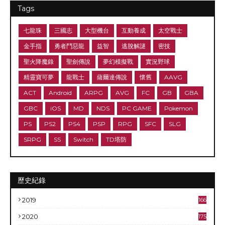
Tags
七龍珠
三國志
大型機台
互動養成
太空戰士
金手指
勇者鬥惡龍
益智
逃脫解謎
密技
聖火降魔錄
聖劍傳說
夢幻模擬戰
實況野球
精靈寶可夢
龍戰士
薩爾達傳說
懷舊
AAVG
ACT
Android
ARPG
AVG
FC
GB
GBA
GBC
iOS
MD
NDS
PC GAME
Pokemon
PS
PS2
PS4
PSP
RPG
SFC
SLG
SRPG
SS
Switch
TD塔防
歷史紀錄
2019
166
2020
175