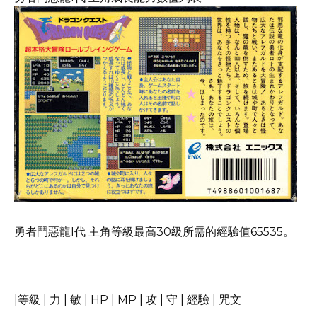
勇者鬥惡龍I代 主角等級最高30級所需的經驗值65535。
|等級 | 力 | 敏 | HP | MP | 攻 | 守 | 經驗 | 咒文