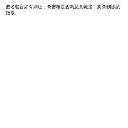
匿名發言如有網址，會審核是否為惡意鏈接，將會刪除該
鏈接。