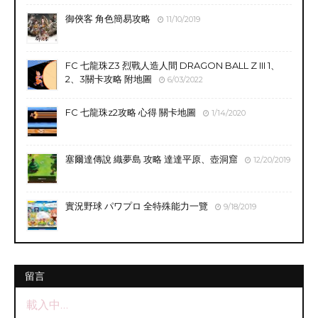
御俠客 角色簡易攻略
11/10/2019
FC 七龍珠Z3 烈戰人造人間 DRAGON BALL Z III 1、
2、3關卡攻略 附地圖
6/03/2022
FC 七龍珠z2攻略 心得 關卡地圖
1/14/2020
塞爾達傳說 織夢島 攻略 達達平原、壺洞窟
12/20/2019
實況野球 パワプロ 全特殊能力一覽
9/18/2019
留言
載入中…