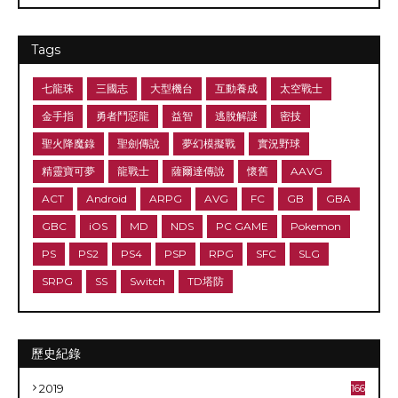
Tags
七龍珠
三國志
大型機台
互動養成
太空戰士
金手指
勇者鬥惡龍
益智
逃脫解謎
密技
聖火降魔錄
聖劍傳說
夢幻模擬戰
實況野球
精靈寶可夢
龍戰士
薩爾達傳說
懷舊
AAVG
ACT
Android
ARPG
AVG
FC
GB
GBA
GBC
iOS
MD
NDS
PC GAME
Pokemon
PS
PS2
PS4
PSP
RPG
SFC
SLG
SRPG
SS
Switch
TD塔防
歷史紀錄
2019
166