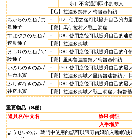
步）不會遇到弱小的敵人
【店】拉達多姆鎮／梅魯基特鎮
ちからのたね / 力
－
112
使用之後可以提升自己的力量1
量種子
【寶】馬伊拉村／戰士洞窟
すばやさのたね /
－
100
使用之後可以提升自己的速度1
速度種子
【寶】拉達多姆城
まもりのたね / 守
－
100
使用之後可以提升自己的守備力
護種子
【寶】里姆魯達魯鎮／梅魯基特鎮
いのちのきのみ /
－
150
使用之後可以提升自己的最大H
生命果實
【寶】拉達多姆城／里姆魯達魯鎮／卡來
ふしぎなきのみ /
－
100
使用之後可以提升自己的最大M
神奇果實
【寶】拉達多姆城／戰士洞窟／梅魯基特
重要物品（8種）
道具名/中文名
效果·備註
入手場所
ようせいのふ
戰鬥中使用的話可以讓哥雷姆陷入睡眠/使用