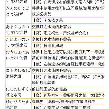
え /妖精之笛
【寶】在馬伊拉村的溫泉向南方6步（GB版
ぎんのたてご
移動中使用之後可以立即遇敵/使用之後也不
と /銀豎琴
杖的必需品
【寶】卡來依之墓
あまぐものつ
交換虹之水滴的必需品
え /雨雲之杖
【寶】雨之祠堂（用銀豎琴交換）
たいようのい
交換虹之水滴的必需品
し /太陽之石
【寶】拉達多姆城
おうじょのあ
移動中使用之後可以得知提升到下一等級所
い /公主的愛
當前距離拉達多姆城的位置/使用之後也不會
【他】在拉達多姆城從羅拉手裡獲得（救出
ロトのしるし/
交換虹之水滴的必需品
洛特之證
【寶】在拉達多姆城北140、西80（GB版為
場所原地調查
にじのしずく /
前往龍王城的必需品
虹之水滴
【寶】神聖祠堂（需要雨雲之杖、太陽之石
ひかりのたま /
讓世界回復和平/無法保留在道具欄中
光之珠
【他】在龍王城打倒龍王第二形態