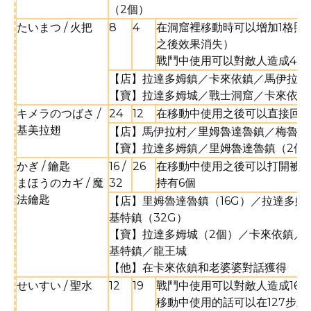
（2個）
たいまつ / 火把
8
4
在洞窟裡移動時可以增加1格照
之後效果消失）
戰鬥中使用可以對敵人造成4~
【店】拉達多姆鎮／卡來依鎮／馬伊拉村
【寶】拉達多姆城／戰士洞窟／卡來依鎮
キメラのつばさ /
24
12
在移動中使用之後可以直接回
基美拉翅
【店】馬伊拉村／里姆魯達魯鎮／梅魯基
【寶】拉達多姆鎮／里姆魯達魯鎮（2個
かぎ / 鑰匙
16 /
26
在移動中使用之後可以打開被鎖
まほうのカギ / 魔
32
持有6個
法鑰匙
【店】里姆魯達魯鎮（16G）／拉達多姆
基特鎮（32G）
【寶】拉達多姆城（2個）／卡來依鎮／
基特鎮／龍王城
【他】在卡來依鎮和老婆婆對話獲得
せいすい / 聖水
12
19
戰鬥中使用可以對敵人造成16~
移動中使用的話可以在127步之