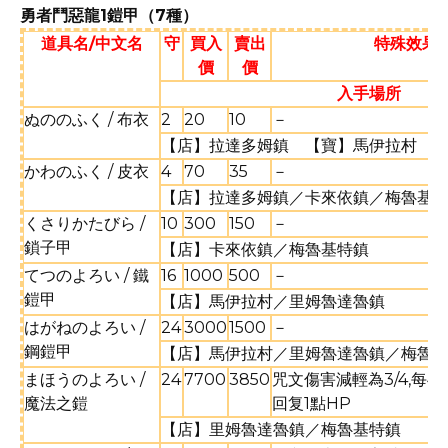
勇者鬥惡龍1鎧甲（7種）
道具名/中文名
守
買入
賣出
特殊效果·
價
價
入手場所
ぬののふく / 布衣
2
20
10
－
【店】拉達多姆鎮 【寶】馬伊拉村
かわのふく / 皮衣
4
70
35
－
【店】拉達多姆鎮／卡來依鎮／梅魯基
くさりかたびら /
10
300
150
－
鎖子甲
【店】卡來依鎮／梅魯基特鎮
てつのよろい / 鐵
16
1000
500
－
鎧甲
【店】馬伊拉村／里姆魯達魯鎮
はがねのよろい /
24
3000
1500
－
鋼鎧甲
【店】馬伊拉村／里姆魯達魯鎮／梅魯
まほうのよろい /
24
7700
3850
咒文傷害減輕為3/4,每4
魔法之鎧
回复1點HP
【店】里姆魯達魯鎮／梅魯基特鎮