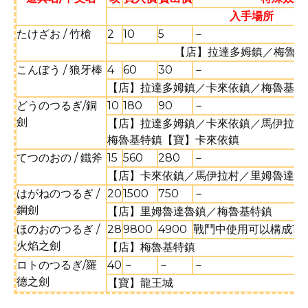
入手場所
たけざお / 竹槍
2
10
5
－
【店】拉達多姆鎮／梅魯基
こんぼう / 狼牙棒
4
60
30
－
【店】拉達多姆鎮／卡來依鎮／梅魯基特
どうのつるぎ/銅
10
180
90
－
劍
【店】拉達多姆鎮／卡來依鎮／馬伊拉村
梅魯基特鎮【寶】卡來依鎮
てつのおの / 鐵斧
15
560
280
－
【店】卡來依鎮／馬伊拉村／里姆魯達魯
はがねのつるぎ /
20
1500
750
－
鋼劍
【店】里姆魯達魯鎮／梅魯基特鎮
ほのおのつるぎ /
28
9800
4900
戰鬥中使用可以構成12
火焰之劍
【店】梅魯基特鎮
ロトのつるぎ/羅
40
－
－
－
德之劍
【寶】龍王城