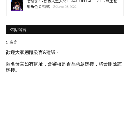
七龍珠Z3 烈戰人造人間 DRAGON BALL Z III Z戰士登
場角色 & 招式
June 03, 2022
張貼留言
0 留言
歡迎大家踴躍發言&建議~
匿名發言如有網址，會審核是否為惡意鏈接，將會刪除該
鏈接。