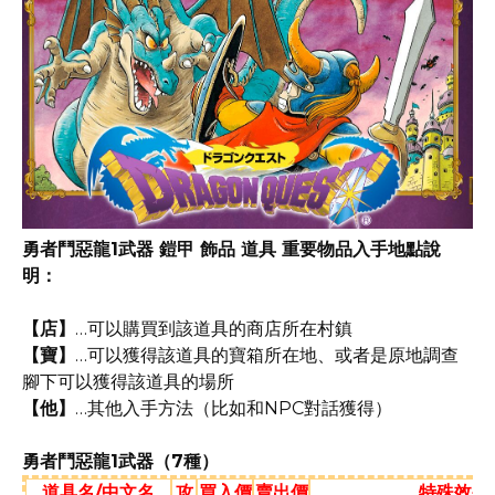
勇者鬥惡龍1武器 鎧甲 飾品 道具 重要物品入手地點說
明：
【店】
…可以購買到該道具的商店所在村鎮
【寶】
…可以獲得該道具的寶箱所在地、或者是原地調查
腳下可以獲得該道具的場所
【他】
…其他入手方法（比如和NPC對話獲得）
勇者鬥惡龍1武器（7種）
道具名/中文名
攻
買入價
賣出價
特殊效果