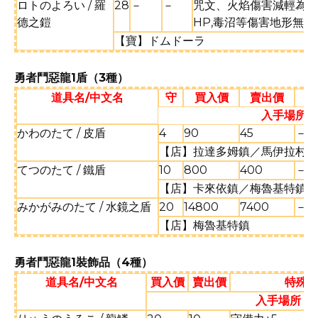
ロトのよろい / 羅
28
－
－
咒文、火焰傷害減輕為3/4
德之鎧
HP,毒沼等傷害地形無效
【寶】ドムドーラ
勇者鬥惡龍1盾（3種）
道具名/中文名
守
買入價
賣出價
入手場所
かわのたて / 皮盾
4
90
45
－
【店】拉達多姆鎮／馬伊拉村
てつのたて / 鐵盾
10
800
400
－
【店】卡來依鎮／梅魯基特鎮 
みかがみのたて / 水鏡之盾
20
14800
7400
－
【店】梅魯基特鎮
勇者鬥惡龍1裝飾品（4種）
道具名/中文名
買入價
賣出價
特殊效
入手場所