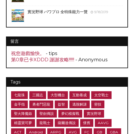
實況野球 パワプロ 全特殊能力一覽
9/18/2019
留言
祝您遊戲愉快。
- tips
第0章已卡XDDD 謝謝攻略!!!!!!
- Anonymous
Tags
七龍珠
三國志
大型機台
互動養成
太空戰士
金手指
勇者鬥惡龍
益智
逃脫解謎
密技
聖火降魔錄
聖劍傳說
夢幻模擬戰
實況野球
精靈寶可夢
龍戰士
薩爾達傳說
懷舊
AAVG
ACT
Android
ARPG
AVG
FC
GB
GBA