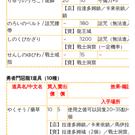
りゅうのうろこ / 龍鱗
20
10
守備力+5
【店】拉達多姆鎮／卡來依鎮／馬
鎮
のろいのベルト / 詛咒腰
－
180
詛咒（無法進入
帶
【寶】龍王城
しのくびかざり
－
1200
詛咒（無法進入
【寶】戰士洞窟（一定機率）
せんしのゆびわ / 戰士戒
－
15
－
指
【寶】戰士洞窟
勇者鬥惡龍1道具（10種）
道具名/中文名
買入
賣出
效果·備註
價
價
入手場所
やくそう / 藥草
10
5
使用之後可以回复20~35點H
個
【店】拉達多姆鎮／卡來依鎮／馬伊拉村
【寶】拉達多姆城（2個）／戰士洞窟／