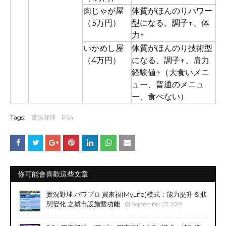
肉じゃが屋
体質がほんのりパワー
（3万円）
型になる、調子↑、体
力↑
いかめし屋
体質がほんのり技術型
（4万円）
になる、調子↑、肩力
経験値↑（大食いメニ
ュー、普通のメニュ
ー、食べない）
Tags:
實況野球
PS4
你可能會喜歡這些文章
實況野球 パワプロ 買來福(MyLife)模式：能力提升 & 狀
態變化 之城市設施暨功能
September 23, 2019