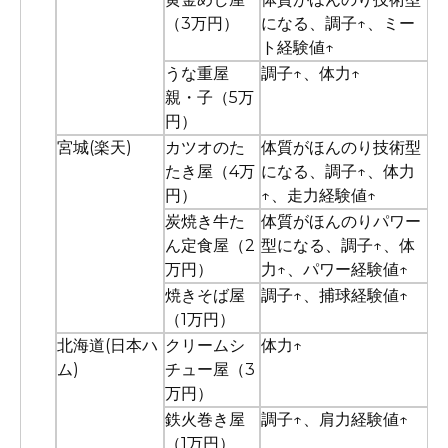
（3万円）
になる、調子↑、ミー
ト経験値↑
うな重屋
調子↑、体力↑
親・子（5万
円）
宮城(楽天)
カツオのた
体質がほんのり技術型
たき屋（4万
になる、調子↑、体力
円）
↑、走力経験値↑
炭焼き牛た
体質がほんのりパワー
ん定食屋（2
型になる、調子↑、体
万円）
力↑、パワー経験値↑
焼きそば屋
調子↑、捕球経験値↑
（1万円）
北海道(日本ハ
クリームシ
体力↑
ム)
チュー屋（3
万円）
鉄火巻き屋
調子↑、肩力経験値↑
（1万円）