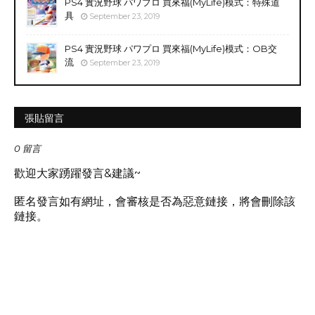
PS4 實況野球 パワプロ 買來福(MyLife)模式：特殊道
具
September 23, 2019
PS4 實況野球 パワプロ 買來福(MyLife)模式：OB交
流
September 23, 2019
張貼留言
0 留言
歡迎大家踴躍發言&建議~
匿名發言如有網址，會審核是否為惡意鏈接，將會刪除該
鏈接。