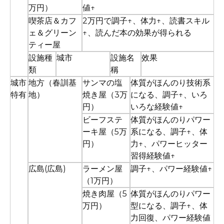
万円）
値↑
喫茶店＆カフ
2万円で調子↑、体力↑、読書スキル
ェ＆グリーン
↑、読んだ本の効果が得られる
ティー屋
設施種
城市
設施名
效果
類
稱
城市
地方（春訓基
サンマの塩
体質がほんのり技術系
特有
地）
焼き屋（3万
になる、調子↑、いろ
円）
いろな経験値↑
ビーフステ
体質がほんのりパワー
ーキ屋（5万
系になる、調子↑、体
円）
力↑、パワーヒッター
習得経験値↑
広島(広島)
ラーメン屋
調子↑、パワー経験値↑
（1万円）
焼き肉屋（5
体質がほんのりパワー
万円）
型になる、調子↑、体
力回復、パワー経験値