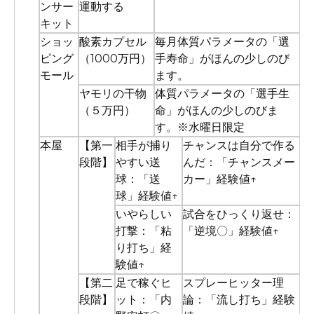
ンサー
運動する
キット
ショッ
酸素カプセル
毎月体質パラメータの「選
ピング
（1000万円）
手寿命」がほんの少しのび
モール
ます。
ヤモリの干物
体質パラメータの「選手生
（５万円）
命」がほんの少しのびま
す。※水曜日限定
本屋
【第一
相手が捕り
チャンスは自分で作る
段階】
やすい送
んだ：「チャンスメー
球：「送
カー」経験値↑
球」経験値↑
いやらしい
試合をひっくり返せ：
打撃：「粘
「逆境〇」経験値↑
り打ち」経
験値↑
【第二
足で稼ぐヒ
スプレーヒッター理
段階】
ット：「内
論：「流し打ち」経験