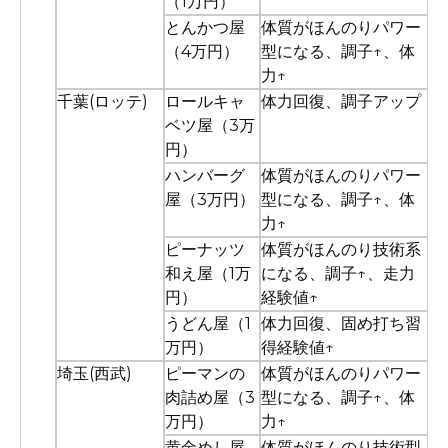
（1万円）
とんかつ屋
体質がほんのりパワー
（4万円）
型になる、調子↑、体
力↑
千葉(ロッテ)
ロールキャ
体力回復、調子アップ
ベツ屋（3万
円）
ハンバーグ
体質がほんのりパワー
屋（3万円）
型になる、調子↑、体
力↑
ピーナッツ
体質がほんのり技術系
和え屋（1万
になる、調子↑、走力
円）
経験値↑
うどん屋（1
体力回復、固め打ち習
万円）
得経験値↑
埼玉(西武)
ピーマンの
体質がほんのりパワー
肉詰め屋（3
型になる、調子↑、体
万円）
力↑
黄金めし屋
体質がほんのり技術型