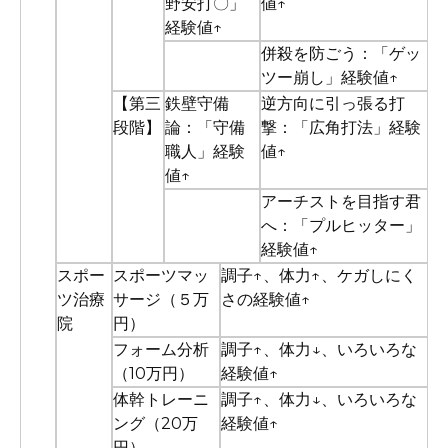
野安打〇」
値↑
経験値↑
併殺を防ごう：「ゲッ
ツー崩し」経験値↑
【第三
鉄壁守備
逆方向に引っ張る打
段階】
論：「守備
撃：「広角打法」経験
職人」経験
値↑
値↑
アーチストを目指す君
へ：「プルヒッター」
経験値↑
スポー
スポーツマッ
調子↑、体力↑、ケガしにく
ツ治療
サージ（５万
さの経験値↑
院
円）
フォーム分析
調子↑、体力↓、いろいろな
（10万円）
経験値↑
体幹トレーニ
調子↑、体力↓、いろいろな
ング（20万
経験値↑
円）