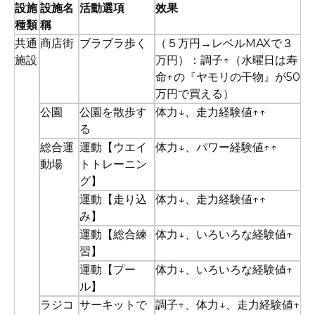
設施
設施名
活動選項
效果
種類
稱
共通
商店街
ブラブラ歩く
（５万円→レベルMAXで３
施設
万円）：調子↑（水曜日は寿
命↑の『ヤモリの干物』が50
万円で買える）
公園
公園を散歩す
体力↓、走力経験値↑↑
る
総合運
運動【ウエイ
体力↓、パワー経験値↑↑
動場
トトレーニン
グ】
運動【走り込
体力↓、走力経験値↑↑
み】
運動【総合練
体力↓、いろいろな経験値↑
習】
運動【プー
体力↓、いろいろな経験値↑
ル】
ラジコ
サーキットで
調子↑、体力↓、走力経験値↑