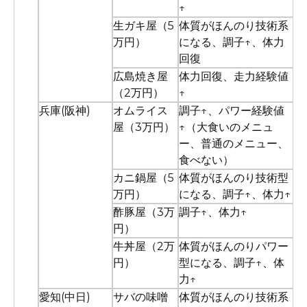
↑
生ガキ屋（5
体質がほんのり技術系
万円）
になる、調子↑、体力
回復
広島焼き屋
体力回復、走力経験値
（2万円）
↑
兵庫(阪神)
オムライス
調子↑、パワー経験値
屋（3万円）
↑（大食いのメニュ
ー、普通のメニュー、
食べない）
カニ鍋屋（5
体質がほんのり技術型
万円）
になる、調子↑、体力↑
酢豚屋（3万
調子↑、体力↑
円）
牛丼屋（2万
体質がほんのりパワー
円）
型になる、調子↑、体
力↑
愛知(中日)
サバの味噌
体質がほんのり技術系