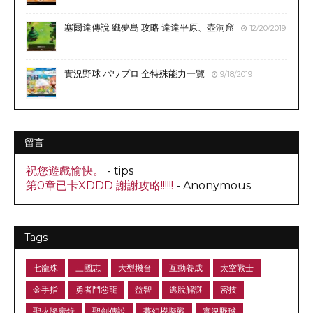
塞爾達傳說 織夢島 攻略 達達平原、壺洞窟
12/20/2019
實況野球 パワプロ 全特殊能力一覽
9/18/2019
留言
祝您遊戲愉快。
- tips
第0章已卡XDDD 謝謝攻略!!!!!!
- Anonymous
Tags
七龍珠
三國志
大型機台
互動養成
太空戰士
金手指
勇者鬥惡龍
益智
逃脫解謎
密技
聖火降魔錄
聖劍傳說
夢幻模擬戰
實況野球