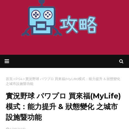
首頁
PS4
實況野球 パワプロ 買來福(MyLife)模式：能力提升 & 狀態變化
之城市設施暨功能
實況野球 パワプロ 買來福(MyLife)
模式：能力提升 & 狀態變化 之城市
設施暨功能