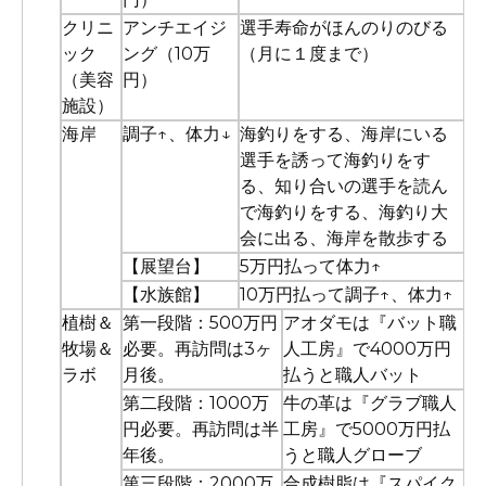
クリニ
アンチエイジ
選手寿命がほんのりのびる
ック
ング（10万
（月に１度まで）
（美容
円）
施設）
海岸
調子↑、体力↓
海釣りをする、海岸にいる
選手を誘って海釣りをす
る、知り合いの選手を読ん
で海釣りをする、海釣り大
会に出る、海岸を散歩する
【展望台】
5万円払って体力↑
【水族館】
10万円払って調子↑、体力↑
植樹＆
第一段階：500万円
アオダモは『バット職
牧場＆
必要。再訪問は3ヶ
人工房』で4000万円
ラボ
月後。
払うと職人バット
第二段階：1000万
牛の革は『グラブ職人
円必要。再訪問は半
工房』で5000万円払
年後。
うと職人グローブ
第三段階：2000万
合成樹脂は『スパイク