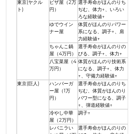
東京(ヤクル
ピザ屋（2万
選手寿命がほんのりち
ト)
円）
ぢむ、体力↑、いろい
ろな経験値↑
ゆでウイン
体質がほんのりパワー
ナー屋
系になる、調子↑、肩
力経験値↑
ちゃんこ鍋
選手寿命がほんのりの
屋（4万円）
びる、調子↑、体力↑
八宝菜屋（4
体質がほんのり技術系
万円）
になる、調子↑、体力
↑、守備力経験値↑
東京(巨人)
ハンバーガ
選手寿命がほんのりち
ー屋（1万
ぢむ、体質がほんのり
円）
パワー型になる、調子
↑、弾道経験値↑
冷やし中華
調子↑
屋（2万円）
レバニラい
選手寿命がほんのりの