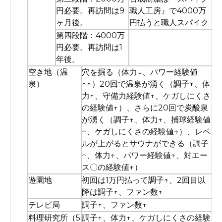
円必要。再訪問は9
職人工房』で4000万
ヶ月後。
円払うと職人スパイク
第四段階：4000万
円必要。再訪問は1
年後。
空き地（温
穴を掘る（体力↓、パワー経験値
泉）
↑↑）20回で温泉が湧く（調子↑、体
力↑、守備力経験値↑、ケガしにくさ
の経験値↑）、さらに20回で炭酸泉
が湧く（調子↑、体力↑、捕球経験値
↑、ケガしにくさの経験値↑）、レベ
ルが上がるとサウナができる（調子
↑、体力↑、パワー経験値↑、対エー
ス〇の経験値↑）
遊園地
初回は1万円払って調子↑、2回目以
降は調子↑、ファン数↑
テレビ局
調子↑、ファン数↑
料理研究所（5
調子↑、体力↑、ケガしにくさの経験