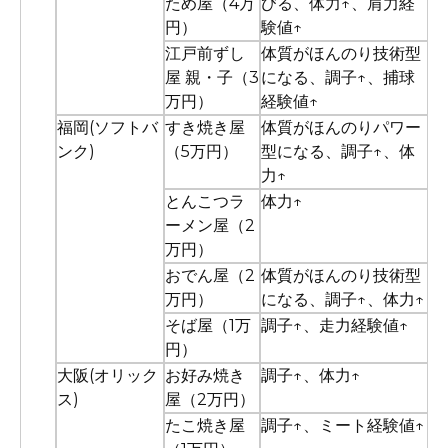
ため屋（4万
びる、体力↑、肩力経
円）
験値↑
江戸前ずし
体質がほんのり技術型
屋 親・子（3
になる、調子↑、捕球
万円）
経験値↑
福岡(ソフトバ
すき焼き屋
体質がほんのりパワー
ンク)
（5万円）
型になる、調子↑、体
力↑
とんこつラ
体力↑
ーメン屋（2
万円）
おでん屋（2
体質がほんのり技術型
万円）
になる、調子↑、体力↑
そば屋（1万
調子↑、走力経験値↑
円）
大阪(オリック
お好み焼き
調子↑、体力↑
ス)
屋（2万円）
たこ焼き屋
調子↑、ミート経験値↑