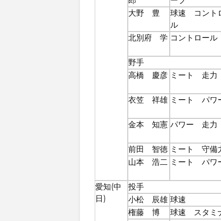
郎
ーブ
大野 豊
球速 コント
ル
北別府 学
コントロール
野手
高橋 慶彦
ミート 走力
衣笠 祥雄
ミート パワ
金本 知憲
パワー 走力
前田 智徳
ミート 守備
山本 浩二
ミート パワ
愛知(中
投手
日)
小松 辰雄
球速
権藤 博
球速 スタミ