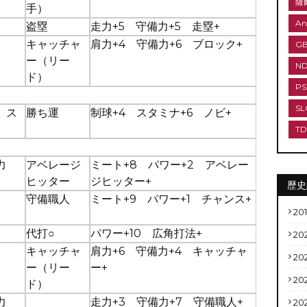
薩
手）
An
盗塁
走力+5 守備力+5 走塁+
キャッチャ
肩力+4 守備力+6 ブロック+
G
ー（リー
N
ド）
PS
SL
 ス
勝ち運
制球+4 スタミナ+6 ノビ+
T
力
アベレージ
ミート+8 パワー+2 アベレー
ヒッター
ジヒッター+
歷史
守備職人
ミート+9 パワー+1 チャンス+
20
代打○
パワー+10 広角打法+
20
キャッチャ
肩力+6 守備力+4 キャッチャ
20
ー（リー
ー+
20
ド）
力
走力+3 守備力+7 守備職人+
20