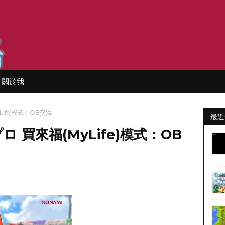
關於我
Life)模式：OB交流
最近
ロ 買來福(MyLife)模式：OB