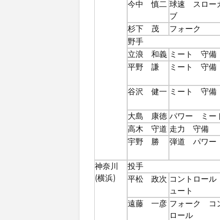
今中 慎二
球速 スロー
ブ
杉下 茂
フォーク
野手
立浪 和義
ミート 守備
平野 謙
ミート 守備
谷沢 健一
ミート 守備
大島 康徳
パワー ミー
高木 守道
走力 守備
宇野 勝
弾道 パワー
神奈川
投手
(横浜)
平松 政次
コントロール
ュート
遠藤 一彦
フォーク コ
ロール