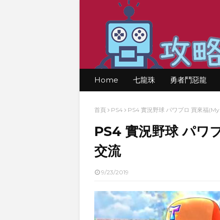
Home
七龍珠
勇者鬥惡龍
首頁
PS4
PS4 實況野球 パワプロ 買來福(My
PS4 實況野球 パワプ
交流
9/23/2019