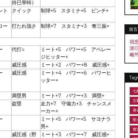
持已學時）
ント
クイック
制球+5 スタミナ+5 ピンチ+
ロー
打たれ強さ
制球+7 スタミナ+3 奪三振+
留言
祝
第
ー
代打○
ミート+5 パワー+5 アベレー
略!!!!
ジヒッター+
威圧感
ミート+2 パワー+8 威圧感+
ー
威圧感
ミート+4 パワー+6 パワーヒ
Tag
ッター+
七
満塁男
ミート+7 パワー+3 満塁+
互
盗塁
走力+7 守備力+3 チャンスメ
勇
ーカー+
ー
ミート+5 パワー+5 サヨナラ
聖
男+
實
威圧感（野
ミート+3 パワー+7 威圧感+