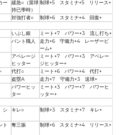
カー
緩急○（當球
制球+5 スタミナ+5 リリース+
持已學時）
対強打者○
制球+6 スタミナ+4 回復+
いぶし銀
ミート+7 パワー+3 流し打ち+
バント職人
走力+6 守備力+4 レーザービ
ーム+
アベレージ
ミート+7 パワー+3 アベレー
ヒッター
ジヒッター+
ト
代打○
ミート+6 パワー+4 代打+
盗塁A
走力+7 守備力+3 送球+
パワーヒッ
ミート+3 パワー+7 パワーヒ
ター
ッター+
 シ
キレ○
制球+3 スタミナ+7 キレ+
ント
奪三振
制球+6 スタミナ+4 リリース+