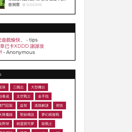
壺洞窟
12/20/2019
您遊戲愉快。
- tips
0章已卡XDDD 謝謝攻
!!
- Anonymous
s
龍珠
三國志
大型機台
動養成
太空戰士
金手指
者鬥惡龍
益智
逃脫解謎
密技
火降魔錄
聖劍傳說
夢幻模擬戰
況野球
精靈寶可夢
龍戰士