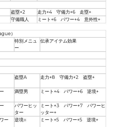
盗塁+2
走力+4 守備力+6 走塁+
守備職人
ミート+6 パワー+4 意外性+
ague）
特別メニュ
伝承アイテム効果
ー
盗塁A
走力+8 守備力+2 盗塁+
ー
満塁男
ミート+4 パワー+6 逆境+
ー
パワーヒッ
ミート+3 パワー+7 パワーヒ
ター
ッター+
ワー
逆境○
ミート+5 パワー+5 逆境+