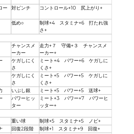
ロー
対ピンチ
コントロール+10 尻上がり+
低め○
制球+4 スタミナ+6 打たれ強
さ+
チャンスメ
走力+７ 守備+３ チャンスメ
ーカー
ーカー+
ー
ケガしにく
ミート+4 パワー+6 ケガしに
さ
くさ+
ケガしにく
ミート+5 パワー+5 ケガしに
さ
くさ+
力
いぶし銀
ミート+5 パワー+5 送球+
ー
パワーヒッ
ミート+3 パワー+7 パワーヒ
ター
ッター+
重い球
制球+5 スタミナ+5 ノビ+
ナ
回復2段階
制球+1 スタミナ+9 回復+