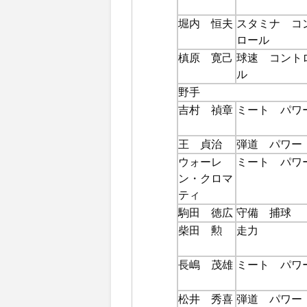
堀内 恒夫
スタミナ コ
ロール
槙原 寛己
球速 コント
ル
野手
吉村 禎章
ミート パワ
王 貞治
弾道 パワー
ウォーレ
ミート パワ
ン・クロマ
ティ
駒田 徳広
守備 捕球
柴田 勲
走力
長嶋 茂雄
ミート パワ
松井 秀喜
弾道 パワー