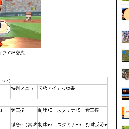
イフ OB交流
gue）
特別メニュ
伝承アイテム効果
ー
ロー
奪三振
制球+5 スタミナ+5 奪三振+
緩急○（當球
制球+7 スタミナ+3 打球反応+