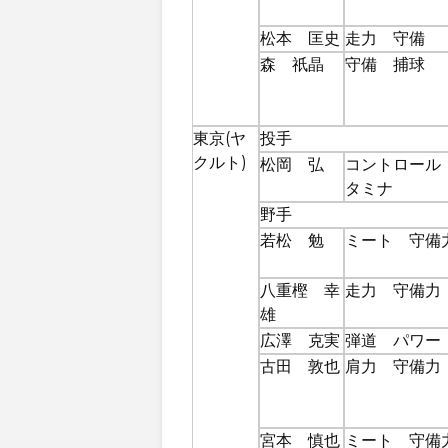
松本 匡史
走力 守備
森 祇晶
守備 捕球
東京(ヤ
投手
クルト)
松岡 弘
コントロール
タミナ
野手
若松 勉
ミート 守備
八重樫 幸
走力 守備力
雄
広澤 克実
弾道 パワー
古田 敦也
肩力 守備力
宮本 慎也
ミート 守備