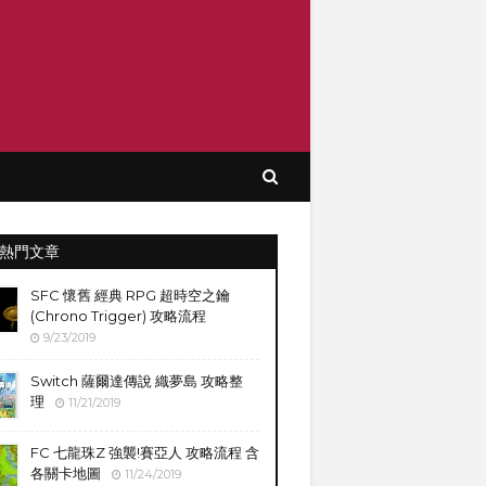
熱門文章
SFC 懷舊 經典 RPG 超時空之鑰
(Chrono Trigger) 攻略流程
9/23/2019
Switch 薩爾達傳說 織夢島 攻略整
理
11/21/2019
FC 七龍珠Z 強襲!賽亞人 攻略流程 含
各關卡地圖
11/24/2019