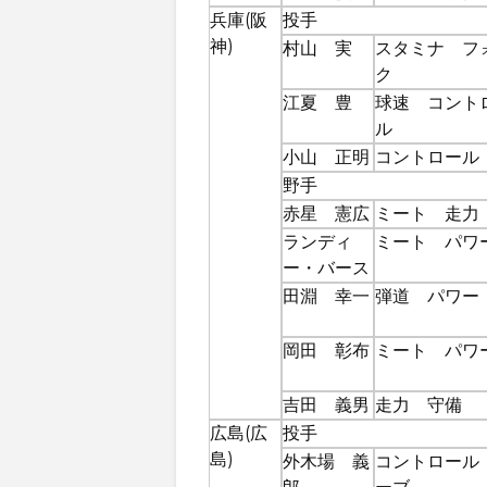
兵庫(阪
投手
神)
村山 実
スタミナ フ
ク
江夏 豊
球速 コント
ル
小山 正明
コントロール
野手
赤星 憲広
ミート 走力
ランディ
ミート パワ
ー・バース
田淵 幸一
弾道 パワー
岡田 彰布
ミート パワ
吉田 義男
走力 守備
広島(広
投手
島)
外木場 義
コントロール