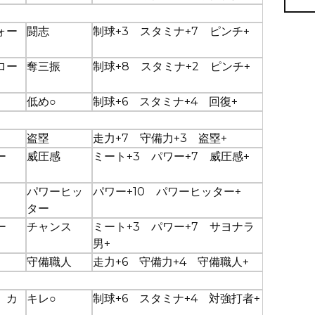
ォー
闘志
制球+3 スタミナ+7 ピンチ+
ロー
奪三振
制球+8 スタミナ+2 ピンチ+
低め○
制球+6 スタミナ+4 回復+
盗塁
走力+7 守備力+3 盗塁+
ー
威圧感
ミート+3 パワー+7 威圧感+
パワーヒッ
パワー+10 パワーヒッター+
ター
ー
チャンス
ミート+3 パワー+7 サヨナラ
男+
守備職人
走力+6 守備力+4 守備職人+
 カ
キレ○
制球+6 スタミナ+4 対強打者+