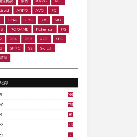
爾達傳說
懷舊
AAVG
ACT
droid
ARPG
AVG
FC
B
GBA
GBC
iOS
MD
DS
PC GAME
Pokemon
PS
2
PS4
PSP
RPG
SFC
G
SRPG
SS
Switch
D塔防
紀錄
19
166
20
175
21
81
22
43
23
2