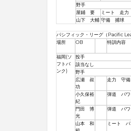
野手
屋鋪 要
ミート 走力
山下 大輔
守備 捕球
パシフィック・リーグ（Pacific Le
場所
OB
特訓内容
福岡(ソ
投手
フトバ
該当なし
ンク)
野手
広瀬 叔
走力 守備
功
小久保裕
弾道 パワ
紀
門田 博
弾道 パワ
光
山本 和
ミート パ
範