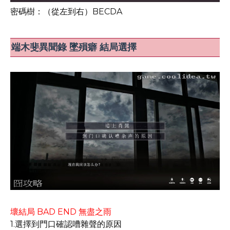
密碼樹：（從左到右）BECDA
端木斐異聞錄 墜殞癖 結局選擇
壞結局 BAD END 無盡之雨
1.選擇到門口確認嘈雜聲的​​原因