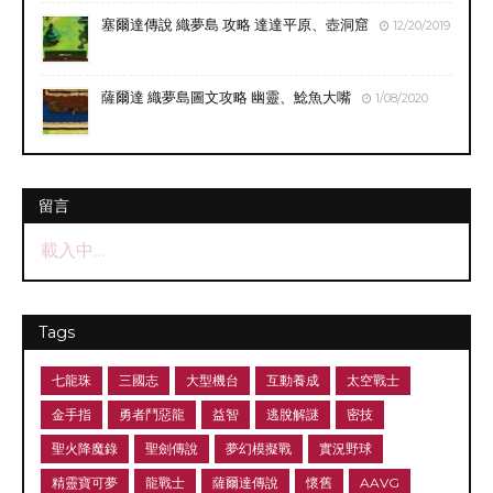
塞爾達傳說 織夢島 攻略 達達平原、壺洞窟
12/20/2019
薩爾達 織夢島圖文攻略 幽靈、鯰魚大嘴
1/08/2020
留言
載入中…
Tags
七龍珠
三國志
大型機台
互動養成
太空戰士
金手指
勇者鬥惡龍
益智
逃脫解謎
密技
聖火降魔錄
聖劍傳說
夢幻模擬戰
實況野球
精靈寶可夢
龍戰士
薩爾達傳說
懷舊
AAVG