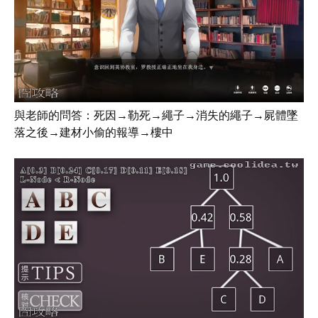
與老師的問答：死因→勒死→繩子→消失的繩子→屍體墜
落之後→建材小偷的報導→樓中