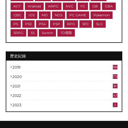
ACT
Android
ARPG
AVG
FC
GB
GBA
GBC
iOS
MD
NDS
PC GAME
Pokemon
PS
PS2
PS4
PSP
RPG
SFC
SLG
SRPG
SS
Switch
TD塔防
歷史紀錄
2019
166
2020
175
2021
81
2022
43
2023
2