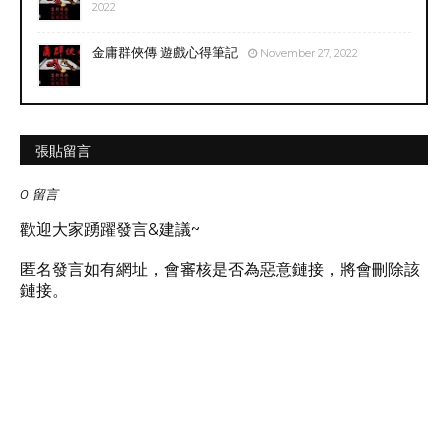
2022
金庸群俠傳 遊戲心得筆記
November 27, 2022
張貼留言
0 留言
歡迎大家踴躍發言&建議~
匿名發言如有網址，會審核是否為惡意鏈接，將會刪除該
鏈接。