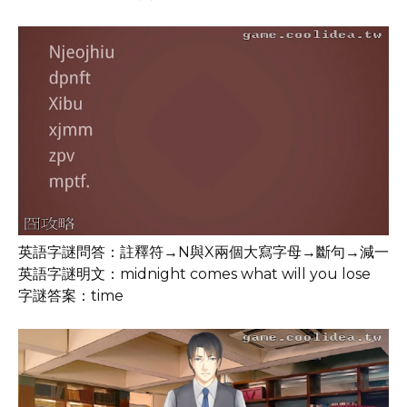
英語字謎問答：註釋符→N與X兩個大寫字母→斷句→減一
英語字謎明文：midnight comes what will you lose
字謎答案：time