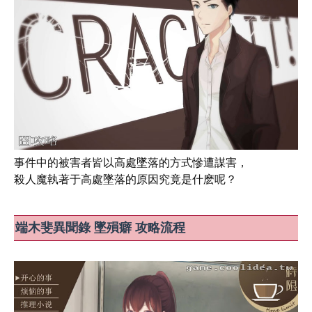
事件中的被害者皆以高處墜落的方式慘遭謀害，
殺人魔執著于高處墜落的原因究竟是什麽呢？
端木斐異聞錄 墜殞癖 攻略流程