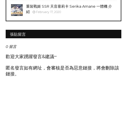
重裝戰姬 SSR 天音塞莉卡 Serika Amane 一體機 介
紹
February 17, 2020
張貼留言
0 留言
歡迎大家踴躍發言&建議~
匿名發言如有網址，會審核是否為惡意鏈接，將會刪除該
鏈接。