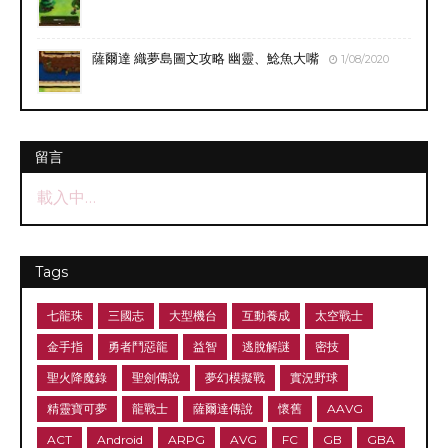
薩爾達 織夢島圖文攻略 幽靈、鯰魚大嘴
1/08/2020
留言
載入中…
Tags
七龍珠
三國志
大型機台
互動養成
太空戰士
金手指
勇者鬥惡龍
益智
逃脫解謎
密技
聖火降魔錄
聖劍傳說
夢幻模擬戰
實況野球
精靈寶可夢
龍戰士
薩爾達傳說
懷舊
AAVG
ACT
Android
ARPG
AVG
FC
GB
GBA