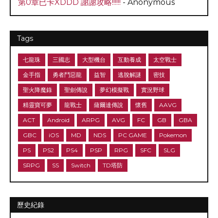
第0章已卡XDDD 謝謝攻略!!!!!!
- Anonymous
Tags
七龍珠
三國志
大型機台
互動養成
太空戰士
金手指
勇者鬥惡龍
益智
逃脫解謎
密技
聖火降魔錄
聖劍傳說
夢幻模擬戰
實況野球
精靈寶可夢
龍戰士
薩爾達傳說
懷舊
AAVG
ACT
Android
ARPG
AVG
FC
GB
GBA
GBC
iOS
MD
NDS
PC GAME
Pokemon
PS
PS2
PS4
PSP
RPG
SFC
SLG
SRPG
SS
Switch
TD塔防
歷史紀錄