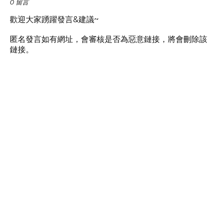
0 留言
歡迎大家踴躍發言&建議~
匿名發言如有網址，會審核是否為惡意鏈接，將會刪除該
鏈接。