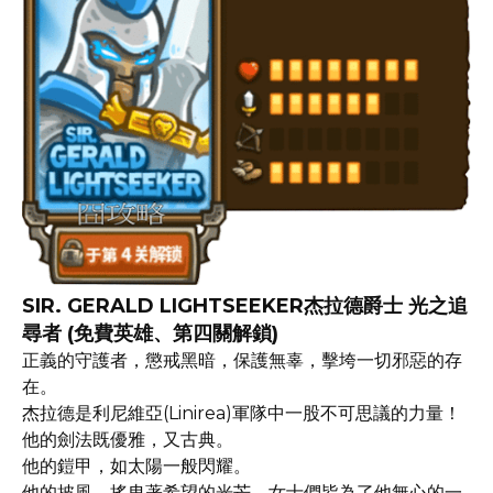
SIR. GERALD LIGHTSEEKER杰拉德爵士 光之追
尋者 (免費英雄、第四關解鎖)
正義的守護者，懲戒黑暗，保護無辜，擊垮一切邪惡的存
在。
杰拉德是利尼維亞(Linirea)軍隊中一股不可思議的力量！
他的劍法既優雅，又古典。
他的鎧甲，如太陽一般閃耀。
他的披風，搖曳著希望的光芒，女士們皆為了他無心的一