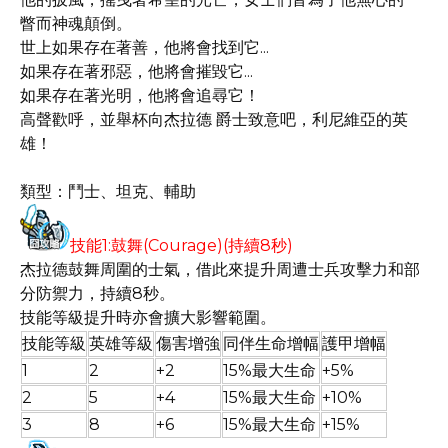
瞥而神魂顛倒。
世上如果存在著善，他將會找到它...
如果存在著邪惡，他將會摧毀它...
如果存在著光明，他將會追尋它！
高聲歡呼，並舉杯向杰拉德 爵士致意吧，利尼維亞的英
雄！
類型：鬥士、坦克、輔助
技能1:鼓舞(Courage)(持續8秒)
杰拉德鼓舞周圍的士氣，借此來提升周遭士兵攻擊力和部
分防禦力，持續8秒。
技能等級提升時亦會擴大影響範圍。
技能等級
英雄等級
傷害增強
同伴生命增幅
護甲增幅
1
2
+2
15%最大生命
+5%
2
5
+4
15%最大生命
+10%
3
8
+6
15%最大生命
+15%