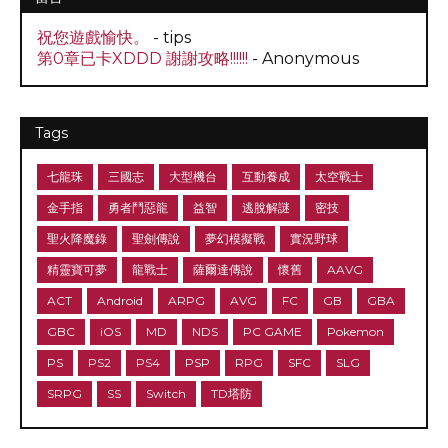
祝您遊戲愉快。
- tips
第0章已卡XDDD 謝謝攻略!!!!!!
- Anonymous
Tags
七龍珠
三國志
大型機台
互動養成
太空戰士
金手指
勇者鬥惡龍
益智
逃脫解謎
密技
聖火降魔錄
聖劍傳說
夢幻模擬戰
實況野球
精靈寶可夢
龍戰士
薩爾達傳說
懷舊
AAVG
ACT
Android
ARPG
AVG
FC
GB
GBA
GBC
iOS
MD
NDS
PC GAME
Pokemon
PS
PS2
PS4
PSP
RPG
SFC
SLG
SRPG
SS
Switch
TD塔防