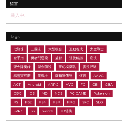
留言
載入中…
Tags
七龍珠
三國志
大型機台
互動養成
太空戰士
金手指
勇者鬥惡龍
益智
逃脫解謎
密技
聖火降魔錄
聖劍傳說
夢幻模擬戰
實況野球
精靈寶可夢
龍戰士
薩爾達傳說
懷舊
AAVG
ACT
Android
ARPG
AVG
FC
GB
GBA
GBC
iOS
MD
NDS
PC GAME
Pokemon
PS
PS2
PS4
PSP
RPG
SFC
SLG
SRPG
SS
Switch
TD塔防