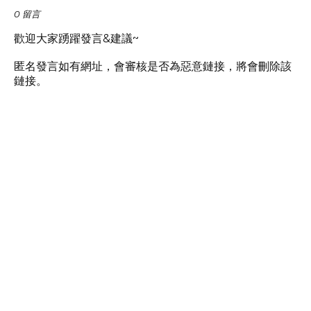
0 留言
歡迎大家踴躍發言&建議~
匿名發言如有網址，會審核是否為惡意鏈接，將會刪除該
鏈接。