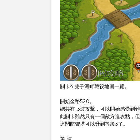
關卡4 雙子河畔戰役地圖一覽。
開始金幣520。
總共有13波攻擊，可以開始感受到
此關卡雖然只有一個敵方進攻點，但
這關防禦塔可以升到等級3了。
第1波