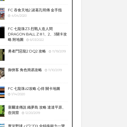
FC 吞食天地2 諸葛孔明傳 金手指
4/04/2020
FC 七龍珠Z3 烈戰人造人間
DRAGON BALL Z III 1、2、3關卡攻
略 附地圖
6/03/2022
勇者鬥惡龍2 DQ2 攻略
11/19/2019
御俠客 角色簡易攻略
11/10/2019
FC 七龍珠z2攻略 心得 關卡地圖
1/14/2020
塞爾達傳說 織夢島 攻略 達達平原、
壺洞窟
12/20/2019
實況野球 パワプロ 全特殊能力一覽