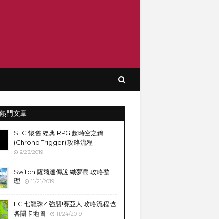
熱門文章
SFC 懷舊 經典 RPG 超時空之鑰
(Chrono Trigger) 攻略流程
9/23/2019
Switch 薩爾達傳說 織夢島 攻略整
理
11/21/2019
FC 七龍珠Z 強襲!賽亞人 攻略流程 含
各關卡地圖
11/24/2019