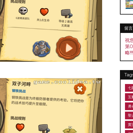
留言
祝
第
略!!!!
Tag
七
互
勇
聖
實