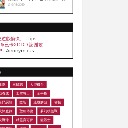
9/18/2019
您遊戲愉快。
- tips
0章已卡XDDD 謝謝攻
!!
- Anonymous
s
龍珠
三國志
大型機台
動養成
太空戰士
金手指
者鬥惡龍
益智
逃脫解謎
密技
火降魔錄
聖劍傳說
夢幻模擬戰
況野球
精靈寶可夢
龍戰士