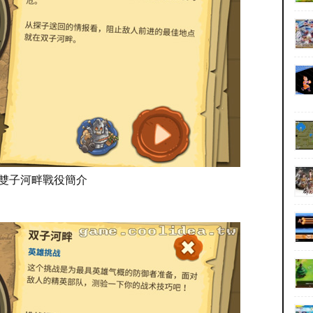
卡4 雙子河畔戰役簡介