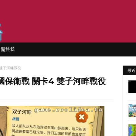
關於我
4 雙子河畔戰役
最近
 王國保衛戰 關卡4 雙子河畔戰役