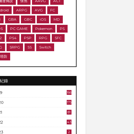
爾達傳說
懷舊
AAVG
ACT
droid
ARPG
AVG
FC
B
GBA
GBC
iOS
MD
DS
PC GAME
Pokemon
PS
2
PS4
PSP
RPG
SFC
G
SRPG
SS
Switch
D塔防
紀錄
19
166
20
175
21
81
22
43
23
2