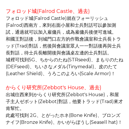
フォロッド城(Falrod Castle、過去)
フォロッド城(Falrod Castle)就在フォーリッシュ
(Falrod)西南方，來到右面小屋和士兵對話可以參加測
試，通過就可以加入雇傭兵，成為雇傭兵後便可進城。
和國王對話後，到城門口左方的作戰會議室和士兵長トラ
ッド(Trad)對話，然後與會議室眾人一一對話後再與士兵
長對話，待士兵長離開後與會議桌左邊的士兵對話。
城裡可找到5G、ちからのたね(STRseed)、まもりのたね
(DEFseed)、ちいさなメダル(Tinymedal)、皮のたて
(Leather Shield)、うろこのよろい(Scale Armor)！
からくり研究所(Zebbot's House、過去)
出城往西來到からくり研究所(Zebbot's House)，和屋
子主人ゼボット(Zebbot)對話，他要トラッド(Trad)來才
肯幫忙。
此處可找到 2G、とがったホネ(Bone Knife)、ブロンズ
ナイフ(Bronze Knife)、かいがらぼうし(Seasell hat)！