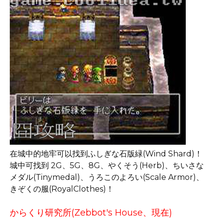
在城中的地牢可以找到ふしぎな石版緑(Wind Shard)！
城中可找到 2G、5G、8G、やくそう(Herb)、ちいさな
メダル(Tinymedal)、うろこのよろい(Scale Armor)、
きぞくの服(RoyalClothes)！
からくり研究所(Zebbot's House、現在)