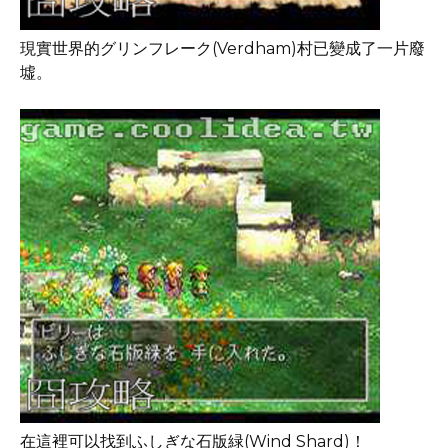
現實世界的グリンフレーク(Verdham)村已變成了一片廢
墟。
在這裡可以找到ふしぎな石版緑(Wind Shard)！