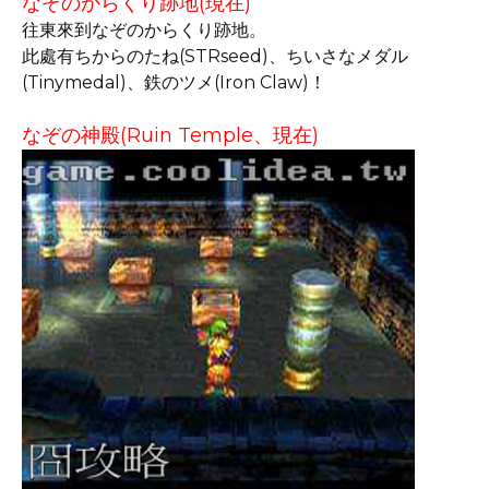
なぞのからくり跡地(現在)
往東來到なぞのからくり跡地。
此處有ちからのたね(STRseed)、ちいさなメダル
(Tinymedal)、鉄のツメ(Iron Claw)！
なぞの神殿(Ruin Temple、現在)