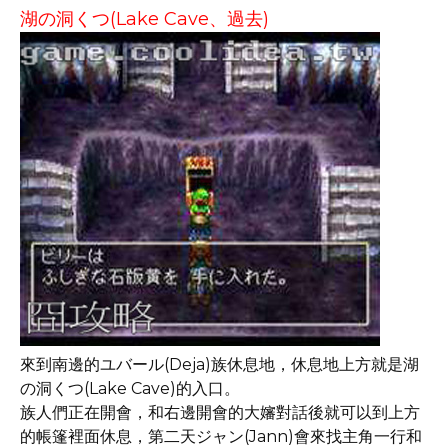
湖の洞くつ(Lake Cave、過去)
來到南邊的ユバール(Deja)族休息地，休息地上方就是湖
の洞くつ(Lake Cave)的入口。
族人們正在開會，和右邊開會的大嬸對話後就可以到上方
的帳篷裡面休息，第二天ジャン(Jann)會來找主角一行和