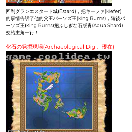
回到グランエスタード城(Estard)，把キーファ(Kiefer)
的事情告訴了他的父王パーソズ王(King Burns)，隨後パ
ーソズ王(King Burns)把ふしぎな石版青(Aqua Shard)
交給主角一行！
化石の発掘現場(Archaeological Dig 、現在)