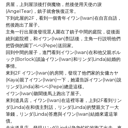
房屋，上到屋頂後打倒魔物，然後使用天使の淚
(AngelTear)，鎮子就會恢復正常。
下到此屋的2F，看到一個青年イワン(Iwan)在自言自語，
然後跑出了屋子。
主角一行出屋後發現眾人圍在了鎮子中間的庭院，從後面
繞到庭院裡，和イワン(Iwan)對話後，主角一行説明他們
把昏倒的園丁ペペ(Pepe)送回家。
回到中間的屋子，進門看到イワン(Iwan)在和他父親ボル
ック(Borlock)談論イワン(Iwan)和リンダ(Linda)結婚的
事情。
來到2F イワン(Iwan)的房間，發現了他們家的女傭カヤ
(Kaya)親了イワン(Iwan)一下，她還告訴イワン(Iwan)說
リンダ(Linda)和ペペ(Pepe)總是這樣。
イワン(Iwan)聽聞後馬上跑出了屋子。
來到道具店，イワン(Iwan)在這裡等著，上到2F看到リン
ダ(Linda)在和債主對話，リンダ(Linda)的雙親欠了一大
筆錢，リンダ(Linda)答應與イワン(Iwan)結婚來還這筆
債。
走出道具店，發現リンダ(Linda)急急忙忙的跑了出去，來