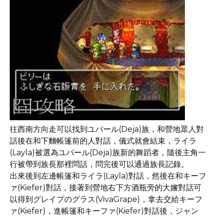
往西南方向走可以找到ユバール(Deja)族，和營地眾人對
話後在和下麵帳篷前的人對話，儀式就會結束，ライラ
(Layla)被選為ユバール(Deja)族新的舞蹈者，隨後主角一
行被帶到族長那裡問話，問完後可以通過族長記錄。
出來後到左邊帳篷和ライラ(Layla)對話，然後在和キーフ
ァ(Kiefer)對話，接著到營地右下方酒瓶旁的大嬸對話可
以得到グレイプのグラス(VivaGrape)，拿去交給キーフ
ァ(Kiefer)，進帳篷和キーファ(Kiefer)對話後，ジャン