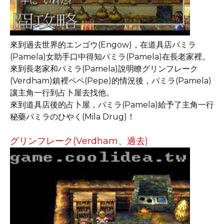
來到過去世界的エンゴウ(Engow)，在道具店パミラ
(Pamela)女助手口中得知パミラ(Pamela)在長老家裡。
來到長老家和パミラ(Pamela)說明瞭グリンフレーク
(Verdham)鎮裡ペペ(Pepe)的情況後，パミラ(Pamela)
讓主角一行到占卜屋去找他。
來到道具店後的占卜屋，パミラ(Pamela)給予了主角一行
秘藥パミラのひやく(Mila Drug)！
グリンフレーク(Verdham、過去)