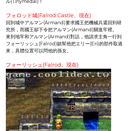
ル(Tinymedal)！
フォロッド城(Falrod Castle、現在)
回到城中アルマン(Armand)要求國王把機械兵還回到研
究所，而國王卻下令把アルマン(Armand)關進牢裡。
來到地牢和アルマン(Armand)對話，他請求主角一行到
フォーリッシュ(Falrod)鎮幫他把エリー(Eri)的部件取過
來，具體位置可以問他的孫女。
フォーリッシュ(Falrod、現在)