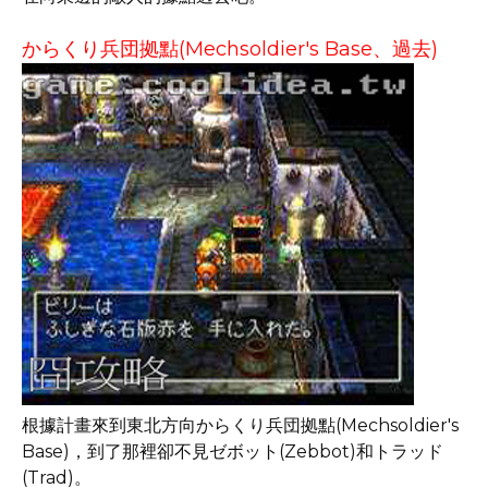
からくり兵団拠點(Mechsoldier's Base、過去)
根據計畫來到東北方向からくり兵団拠點(Mechsoldier's
Base)，到了那裡卻不見ゼボット(Zebbot)和トラッド
(Trad)。