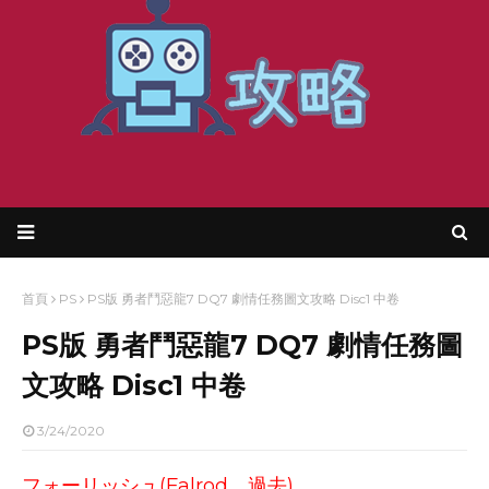
首頁
PS
PS版 勇者鬥惡龍7 DQ7 劇情任務圖文攻略 Disc1 中卷
PS版 勇者鬥惡龍7 DQ7 劇情任務圖
文攻略 Disc1 中卷
3/24/2020
フォーリッシュ(Falrod、過去)