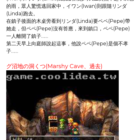
的雨，眾人驚慌逃回家中，イワン(Iwan)則跟隨リンダ
(Linda)跑去。
在鎮子後面的木桌旁看到リンダ(Linda)要ペペ(Pepe)帶
她走，但ペペ(Pepe)沒有答應，來到鎮口，ペペ(Pepe)
一人離開了鎮子……
第二天早上向庭師說起這事，他說ペペ(Pepe)是個不孝
子……
グ沼地の洞くつ(Marshy Cave、過去)