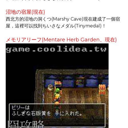
沼地の宿屋(現在)
西北方的沼地の洞くつ(Marshy Cave)現在建成了一個宿
屋，這裡可以找到ちいさなメダル(Tinymedal)！
メモリアリーフ(Mentare Herb Garden、現在)