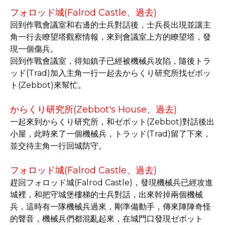
フォロッド城(Falrod Castle、過去)
回到作戰會議室和右邊的士兵對話後，士兵長出現並讓主
角一行去瞭望塔觀察情報，來到會議室上方的瞭望塔，發
現一個傷兵。
回到作戰會議室，得知鎮子已經被機械兵攻陷，隨後トラ
ッド(Trad)加入主角一行一起去からくり研究所找ゼボッ
ト(Zebbot)來幫忙。
からくり研究所(Zebbot's House、過去)
一起來到からくり研究所，和ゼボット(Zebbot)對話後出
小屋，此時來了一個機械兵，トラッド(Trad)留了下來，
並交待主角一行回城防守。
フォロッド城(Falrod Castle、過去)
趕回フォロッド城(Falrod Castle)，發現機械兵已經攻進
城裡，和把守城堡樓梯的士兵對話，出來幹掉兩個機械
兵，這時有一隊機械兵過來，剛準備動手，傳來陣陣奇怪
的聲音，機械兵們都混亂起來，在城門口發現ゼボット