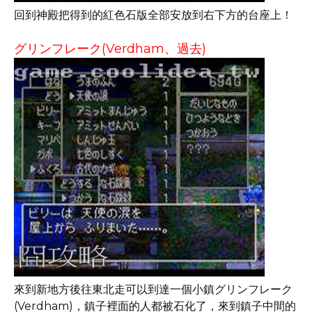
回到神殿把得到的紅色石版全部安放到右下方的台座上！
グリンフレーク(Verdham、過去)
來到新地方後往東北走可以到達一個小鎮グリンフレーク
(Verdham)，鎮子裡面的人都被石化了，來到鎮子中間的