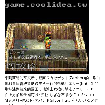
來到西邊的研究所，裡面只有ゼボット(Zebbot)的一堆白
骨和昔日曾經幫助過主角一行的機械兵エリー(Eri)，出門
剛好遇到前來的國王，他讓士兵強行帶走了エリー(Eri)。
在上方的屋子裡可以找到ふしぎな石版赤(Fire Shard)！
研究所裡可找到ヘアバンド(silver Tiara)和ちいさなメダ