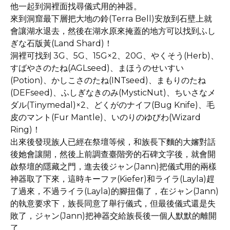
他一起到洞裡面找尋儀式用的神器。
來到洞窟最下層把大地の鈴(Terra Bell)安放到石壁上就
會讓湖水退去，然後在湖水原來掩蓋的地方可以找到ふし
ぎな石版黃(Land Shard)！
洞裡可找到 3G、5G、15G×2、20G、やくそう(Herb)、
すばやさのたね(AGLseed)、まほうのせいすい
(Potion)、かしこさのたね(INTseed)、まもりのたね
(DEFseed)、ふしぎなきのみ(MysticNut)、ちいさなメ
ダル(Tinymedal)×2、どくがのナイフ(Bug Knife)、毛
皮のマント(Fur Mantle)、いのりのゆびわ(Wizard
Ring)！
出來後發現族人已經在祭壇等候，和族長下麵的大嬸對話
後她會讓開，然後上前調查臺階旁的石碑文字後，就會開
啟祭壇的隱藏之門，進去後ジャン(Jann)把儀式用的兩樣
神器取了下來，這時キーファ(Kiefer)和ライラ(Layla)趕
了過來，不過ライラ(Layla)的腳扭傷了，在ジャン(Jann)
的執意要求下，族長同意了舉行儀式，但最後儀式還是失
敗了，ジャン(Jann)把神器交給族長後一個人默默的離開
了……