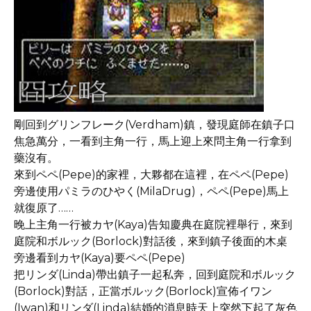
剛回到グリンフレーク(Verdham)鎮，發現庭師在鎮子口
焦急萬分，一看到主角一行，馬上迎上來問主角一行拿到
藥沒有。
來到ペペ(Pepe)的家裡，大夥都在這裡，在ペペ(Pepe)
旁邊使用パミラのひやく(MilaDrug)，ペペ(Pepe)馬上
就復原了……
晚上主角一行被カヤ(Kaya)告知慶典在庭院裡舉行，來到
庭院和ボルック(Borlock)對話後，來到鎮子後面的木桌
旁邊看到カヤ(Kaya)要ペペ(Pepe)
把リンダ(Linda)帶出鎮子一起私奔，回到庭院和ボルック
(Borlock)對話，正當ボルック(Borlock)宣佈イワン
(Iwan)和リンダ(Linda)結婚的消息時天上突然下起了灰色