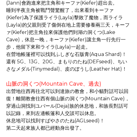
(Jann)會跑進來把主角和キーファ(Kiefer)趕出去。
睡到半夜主角被戰鬥聲驚醒了，出來看到キーファ
(Kiefer)為了保護ライラ(Layla)擊敗了魔物，而ライラ
(Layla)的父親則受了傷倒在地上需要修養兩三天，キーフ
ァ(Kiefer)把主角拉來保護他們到湖の洞くつ(Lake
Cave)，休息一晚，キーファ(Kiefer)讓主角一行先行一
步，他留下來和ライラ(Layla)一起走。
在營地帳篷裡可以找到ふしぎな石版青(Aqua Shard)！
還有 5G、13G、20G、まもりのたね(DEFseed)、ちい
さなメダル(Tinymedal)、皮のぼうし(Leather Hat)！
山脈の洞くつ(Mountain Cave、過去)
出營地往西再往北可以到達旅の教會，和小貓對話可以回
復！離開教會往西有個山脈の洞くつ(Mountain Cave)，
穿過山洞找到ユバール(Deja)族的休息地，和族長對話可
以記錄，來到左邊帳篷和人交談可以休息。
休息地可以找到すばやさのたね(AGLseed)！
第二天起來族人都已經動身出發了。