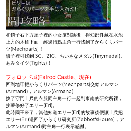
和鎮子右下方屋子裡的小女孩對話後，得知部件藏在水池
上方的木桶下面，經過指點主角一行找到了からくりパー
ツ(Mechparts)！
鎮子裡可找到 3G、21G、ちいさなメダル(Tinymedal)、
あみタイツ(Tights)！
フォロッド城(Falrod Castle、現在)
回到地牢把からくりパーツ(Mechparts)交給アルマン
(Armand)，アルマン(Armand)
換了守門士兵的衣服同主角一行一起到東南的研究所裡，
接著修好了エリー(Eri)。
此時國王來了，當他知道エリー(Eri)的故事後便讓士兵把
エリー(Eri)送回了からくり研究所(Zebbot'sHouse)，ア
ルマン(Armand)對主角一行表示感謝。