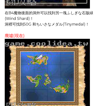
在B4魔物後面的洞外可以找到另一塊ふしぎな石版緑
(Wind Shard)！
洞裡可找到50G 和ちいさなメダル(Tinymedal)！
廃墟(現在)