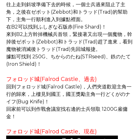
往上走到斜坡準備下去的時候，一個士兵過來阻止了主
角，之後在ゼボット(Zebbot)和トラッド(Trad)的幫助
下，主角一行順利進入到據點裡面。
在B2可以找到ふしぎな石版赤(Fire Shard)！
來到B2上方幹掉機械兵首領，緊接著又出現一個魔物，幹
掉後ゼボット(Zebbot)和トラッド(Trad)趕了進來，看到
魔物被消滅後トラッド(Trad)先回城報捷。
據點可找到 250G、ちからのたね(STRseed)、鉄のたて
(Iron Shield)！
フォロッド城(Falrod Castle、過去)
回到フォロッド城(Falrod Castle)，人們夾道歡迎主角一
行的歸來，上樓見到國王，國王獎勵主角一行どくがのナ
イフ(Bug Knife)！
回家前可以到作戰會議室找右邊的士兵領取 1200G雇傭
金！
フォロッド城(Falrod Castle、現在)