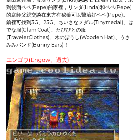
到後面ペペ(Pepe)的家裡，リンダ(Linda)和ペペ(Pepe)
的庭師父親交談在東方有秘藥可以醫治好ペペ(Pepe)。
鎮裡可找到3G、25G、ちいさなメダル(Tinymedal)、は
でな服(Glam Coat)、たびびとの服
(TravelerClothes)、木のぼうし(Wooden Hat)、うさ
みみバンド(Bunny Ears)！
エンゴウ(Engow、過去)