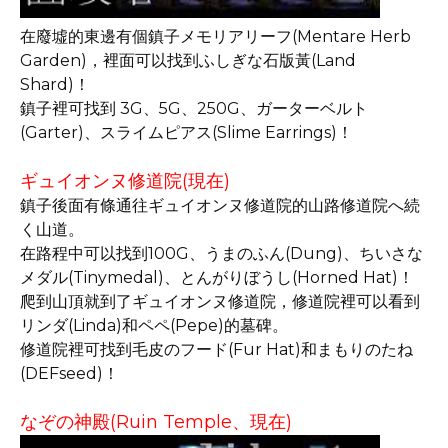
在廢墟的東邊有個鎮子メモリアリーフ(Mentare Herb
Garden)，裡面可以找到ふしぎな石版黃(Land
Shard)！
鎮子裡可找到 3G、5G、250G、ガーターベルト
(Garter)、スライムピアス(Slime Earrings)！
ギュイオンヌ修道院(現在)
鎮子後面有條通往ギュイオンヌ修道院的山路修道院へ続
く山道。
在路程中可以找到100G、うまのふん(Dung)、ちいさな
メダル(Tinymedal)、とんがりぼうし(Horned Hat)！
爬到山頂就到了ギュイオンヌ修道院，修道院裡可以看到
リンダ(Linda)和ペペ(Pepe)的墓碑。
修道院裡可找到毛皮のフード(Fur Hat)和まもりのたね
(DEFseed)！
なぞの神殿(Ruin Temple、現在)