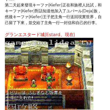
第二天起來發現キーファ(Kiefer)正在和族裡人比試，和
キーファ(Kiefer)對話知道他加入了ユバール(Deja)族，
然後キーファ(Kiefer)王子把主角一行送回現實世界，自
己留了下來，並交給了主角一行一封信和自己的行李。
グランエスタード城(Estard、現在)