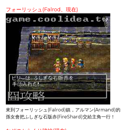
フォーリッシュ(Falrod、現在)
來到フォーリッシュ(Falrod)鎮，アルマン(Armand)的
孫女會把ふしぎな石版赤(FireShard)交給主角一行！