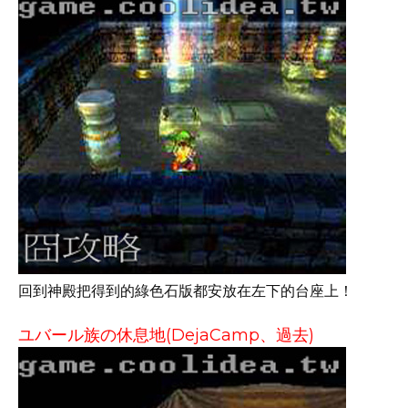
回到神殿把得到的綠色石版都安放在左下的台座上！
ユバール族の休息地(DejaCamp、過去)