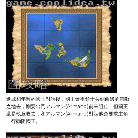
進城和年輕的國王對話後，國王會率領士兵到西邊的禁斷
之地去，剛要出門アルマン(Armand)前來阻止，但國王
還是執意要去，和アルマン(Armand)對話他會要求主角
一行勸阻國王。