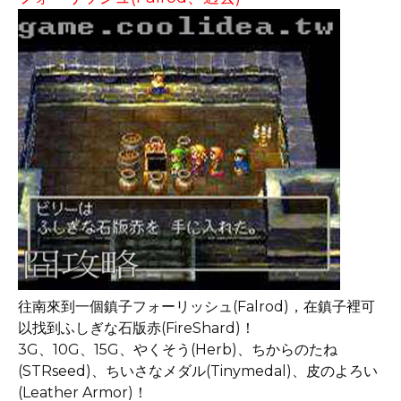
往南來到一個鎮子フォーリッシュ(Falrod)，在鎮子裡可
以找到ふしぎな石版赤(FireShard)！
3G、10G、15G、やくそう(Herb)、ちからのたね
(STRseed)、ちいさなメダル(Tinymedal)、皮のよろい
(Leather Armor)！