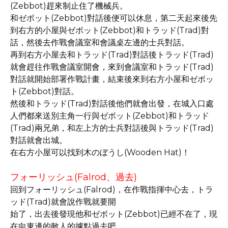
(Zebbot)趕來制止住了機械兵。
和ゼボット(Zebbot)對話後便可以休息，第二天起來後先
到右方的小屋與ゼボット(Zebbot)和トラッド(Trad)對
話，然後去作戰會議室和會議桌左邊的士兵對話。
再到右方小屋去和トラッド(Trad)對話後トラッド(Trad)
就會趕往作戰會議室開會，來到會議室和トラッド(Trad)
對話就開始部署作戰計畫，結束後來到右方小屋和ゼボッ
ト(Zebbot)對話。
然後和トラッド(Trad)對話後他們就會出發，在城入口處
人們都來送別主角一行與ゼボット(Zebbot)和トラッド
(Trad)兩兄弟，和左上方的士兵對話後與トラッド(Trad)
對話就會出城。
在右方小屋可以找到木のぼうし(Wooden Hat)！
フォーリッシュ(Falrod、過去)
回到フォーリッシュ(Falrod)，在作戰指揮中心去，トラ
ッド(Trad)就會說作戰就要開
始了，出去後發現他和ゼボット(Zebbot)已經不在了，現
在向東邊的敵人的據點過去吧。