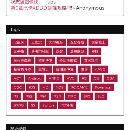
祝您遊戲愉快。
- tips
第0章已卡XDDD 謝謝攻略!!!!!!
- Anonymous
Tags
七龍珠
三國志
大型機台
互動養成
太空戰士
金手指
勇者鬥惡龍
益智
逃脫解謎
密技
聖火降魔錄
聖劍傳說
夢幻模擬戰
實況野球
精靈寶可夢
龍戰士
薩爾達傳說
懷舊
AAVG
ACT
Android
ARPG
AVG
FC
GB
GBA
GBC
iOS
MD
NDS
PC GAME
Pokemon
PS
PS2
PS4
PSP
RPG
SFC
SLG
SRPG
SS
Switch
TD塔防
歷史紀錄