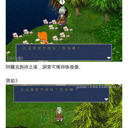
阿爾克跑掉之後，調查可獲得恢復藥。
寶箱3