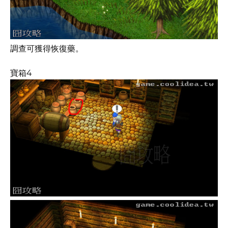
調查可獲得恢復藥。
寶箱4