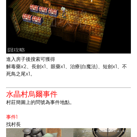
進入房子後搜索可獲得
解毒藥x2、長劍x1、眼藥x1、治療(白魔法)、短劍x1、不
死鳥之尾x1。
水晶村烏爾事件
村莊簡圖上的問號為事件地點。
事件1
找村長