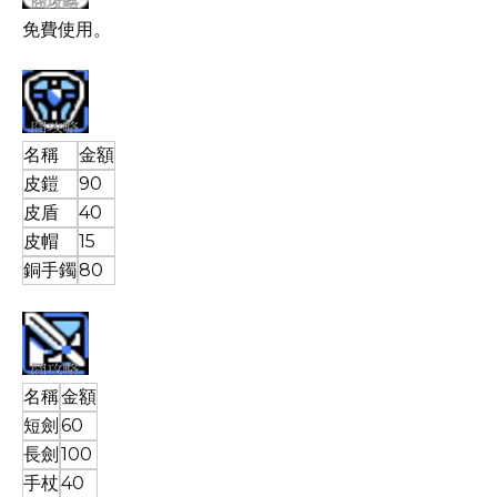
免費使用。
名稱
金額
皮鎧
90
皮盾
40
皮帽
15
銅手鐲
80
名稱
金額
短劍
60
長劍
100
手杖
40