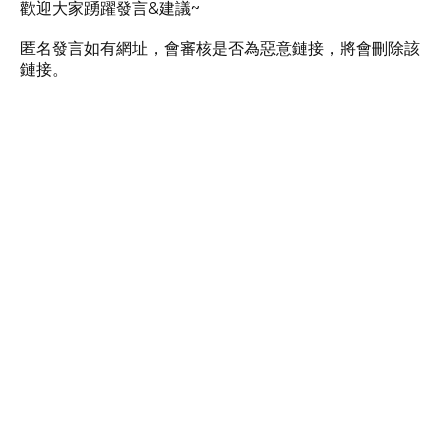
歡迎大家踴躍發言&建議~
匿名發言如有網址，會審核是否為惡意鏈接，將會刪除該
鏈接。