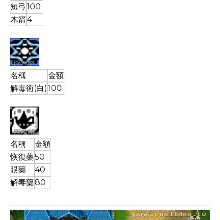
短弓
100
木箭
4
名稱
金額
解毒術(白)
100
名稱
金額
恢復藥
50
眼藥
40
解毒藥
80