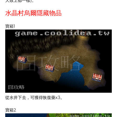
大致上都一樣)。
水晶村烏爾隱藏物品
寶箱1
從水井下去，可獲得恢復藥x3。
寶箱2