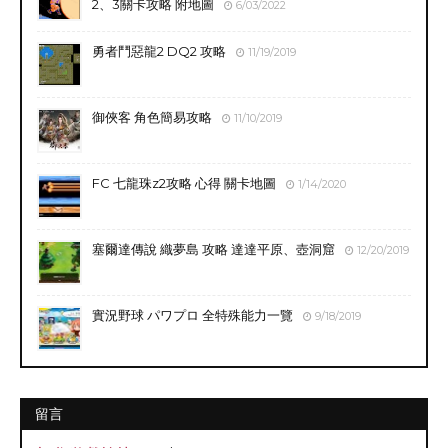
2、3關卡攻略 附地圖
6/03/2022
勇者鬥惡龍2 DQ2 攻略
11/19/2019
御俠客 角色簡易攻略
11/10/2019
FC 七龍珠z2攻略 心得 關卡地圖
1/14/2020
塞爾達傳說 織夢島 攻略 達達平原、壺洞窟
12/20/2019
實況野球 パワプロ 全特殊能力一覽
9/18/2019
留言