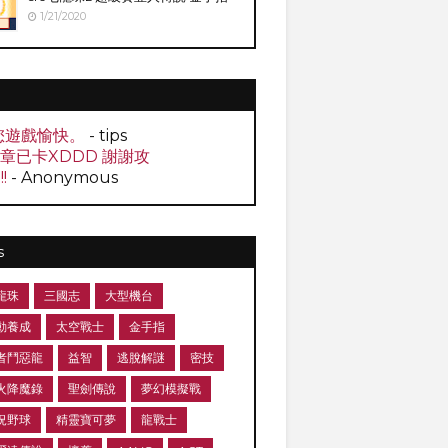
1/21/2020
您遊戲愉快。
- tips
0章已卡XDDD 謝謝攻
!!
- Anonymous
s
龍珠
三國志
大型機台
動養成
太空戰士
金手指
者鬥惡龍
益智
逃脫解謎
密技
火降魔錄
聖劍傳說
夢幻模擬戰
況野球
精靈寶可夢
龍戰士