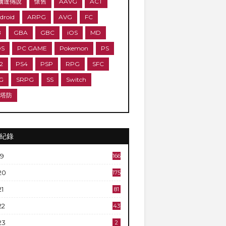
爾達傳說
懷舊
AAVG
ACT
droid
ARPG
AVG
FC
B
GBA
GBC
iOS
MD
DS
PC GAME
Pokemon
PS
2
PS4
PSP
RPG
SFC
G
SRPG
SS
Switch
D塔防
紀錄
19
166
20
175
21
81
22
43
23
2