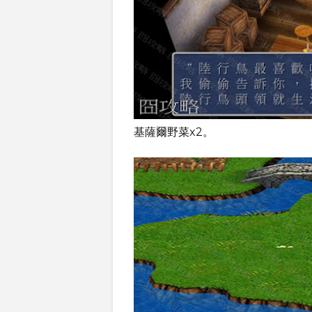
基薩爾野菜x2。