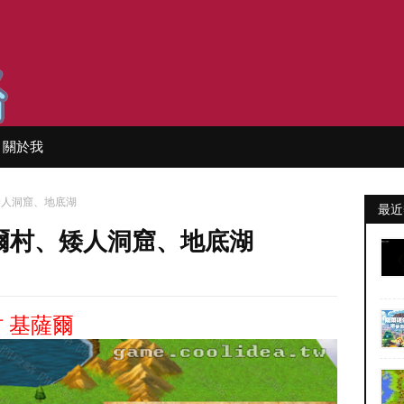
關於我
矮人洞窟、地底湖
最近
爾村、矮人洞窟、地底湖
 基薩爾