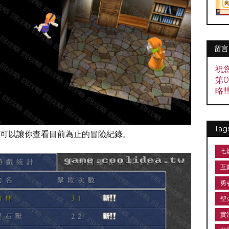
留言
祝
第
略!!!!
Tag
可以讓你查看目前為止的冒險紀錄。
七
互
勇
聖
實