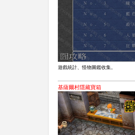
遊戲統計、怪物圖鑑收集。
基薩爾村隱藏寶箱