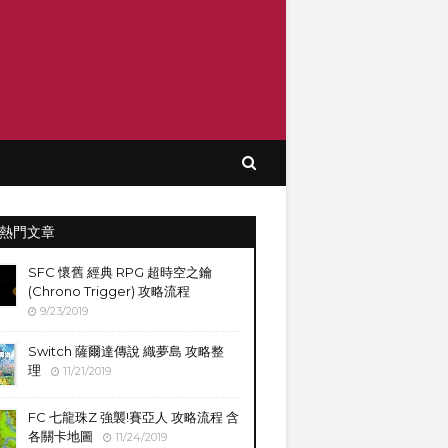
熱門文章
SFC 懷舊 經典 RPG 超時空之鑰
(Chrono Trigger) 攻略流程
9/23/2019
Switch 薩爾達傳說 織夢島 攻略整
理
11/21/2019
FC 七龍珠Z 強襲!賽亞人 攻略流程 含
各關卡地圖
11/24/2019