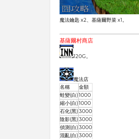
魔法鑰匙 x2、基薩爾野菜 x1。
基薩爾村商店
120G。
魔法店
名稱
金額
蛙變(白)
1000
縮小(白)
1000
石化(黑)
3000
陰影(黑)
3000
偵測(白)
3000
混亂(白)
3000