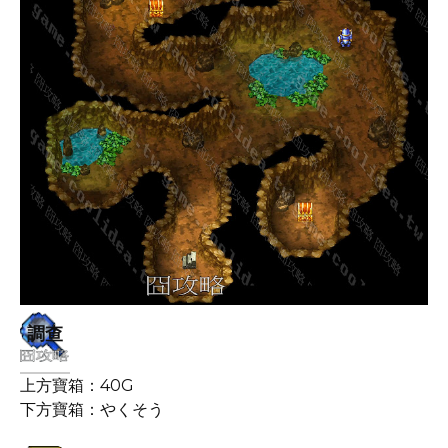
調查
上方寶箱：40G
下方寶箱：やくそう