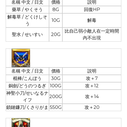
名稱 中文 / 日文
價格
説明
藥草 / やくそう
8G
回復HP
解毒草 / どくけしそ
10G
解毒
う
比自己弱小敵人在一定時間
聖水 / せいすい
20G
內不出現
武器店
名稱 中文 / 日文
價格
説明
棍棒/こんぼう
30G
攻＋7
銅劍/どうのつるぎ
100G
攻＋12
神聖小刀/せいなるナ
200G
攻＋14
イフ
鎖鏈鐮刀/くさりがま
550G
攻＋20