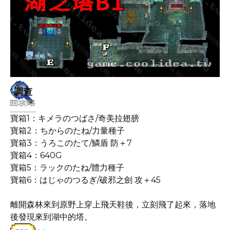
調查
寶箱1：キメラのつばさ/奇美拉翅膀
寶箱2：ちからのたね/力量種子
寶箱3：うろこのたて/鱗盾 防＋7
寶箱4：640G
寶箱5：ラックのたね/體力種子
寶箱6：はじゃのつるぎ/破邪之劍 攻＋45
離開森林來到原野上穿上飛天鞋後，立刻飛了起來，落地
後發現來到湖中的塔。