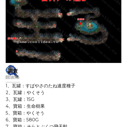
調查
1、瓦罐：すばやさのたね速度種子
2、瓦罐：やくそう
3、瓦罐：15G
4、寶箱：生命樹果
5、寶箱：やくそう
6、寶箱：580G
7、寶箱：そらとぶくつ飛天鞋