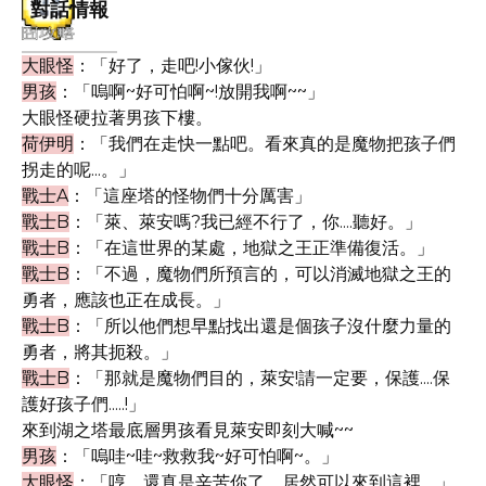
對話情報
大眼怪
：「好了，走吧!小傢伙!」
男孩
：「嗚啊~好可怕啊~!放開我啊~~」
大眼怪硬拉著男孩下樓。
荷伊明
：「我們在走快一點吧。看來真的是魔物把孩子們
拐走的呢...。」
戰士A
：「這座塔的怪物們十分厲害」
戰士B
：「萊、萊安嗎?我已經不行了，你....聽好。」
戰士B
：「在這世界的某處，地獄之王正準備復活。」
戰士B
：「不過，魔物們所預言的，可以消滅地獄之王的
勇者，應該也正在成長。」
戰士B
：「所以他們想早點找出還是個孩子沒什麼力量的
勇者，將其扼殺。」
戰士B
：「那就是魔物們目的，萊安!請一定要，保護....保
護好孩子們.....!」
來到湖之塔最底層男孩看見萊安即刻大喊~~
男孩
：「嗚哇~哇~救救我~好可怕啊~。」
大眼怪
：「哼，還真是辛苦你了，居然可以來到這裡.....」