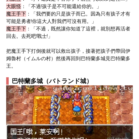
大眼怪
：「不過!孩子是不可能還給你的。」
魔王手下
：「我們要的只是孩子而已。因為只有孩子才有
可能是勇者!你這大人對我們可沒有用。」
魔王手下
：「不過，既然讓你知道了這裡，就別想再活者
回去。去死吧!戰士!」
把魔王手下打倒後就可以救出孩子，接著把孩子們帶回伊
姆魯村（イムルの村）然後再回到巴特蘭多城見巴特蘭多
王。
巴特蘭多城（バトランド城）