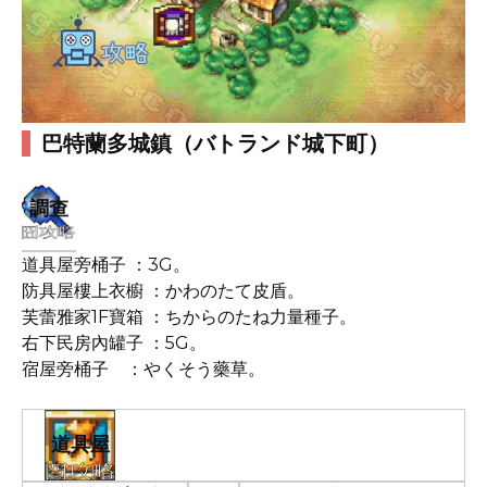
巴特蘭多城鎮（バトランド城下町）
調查
道具屋旁桶子 ：3G。
防具屋樓上衣櫥 ：かわのたて皮盾。
芙蕾雅家1F寶箱 ：ちからのたね力量種子。
右下民房內罐子 ：5G。
宿屋旁桶子 ：やくそう藥草。
道具屋