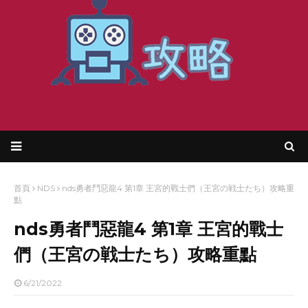
首頁
NDS
nds勇者鬥惡龍4 第1章 王宮的戰士們（王宮の戦士たち）攻略重
點
nds勇者鬥惡龍4 第1章 王宮的戰士
們（王宮の戦士たち）攻略重點
6/21/2022