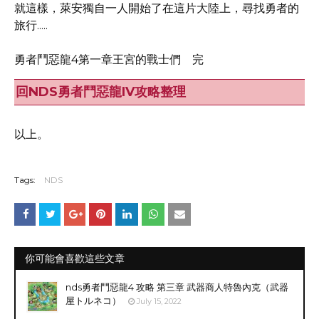
就這樣，萊安獨自一人開始了在這片大陸上，尋找勇者的
旅行.....
勇者鬥惡龍4第一章王宮的戰士們 完
回NDS勇者鬥惡龍IV攻略整理
以上。
Tags:
NDS
你可能會喜歡這些文章
nds勇者鬥惡龍4 攻略 第三章 武器商人特魯內克（武器
屋トルネコ）
July 15, 2022