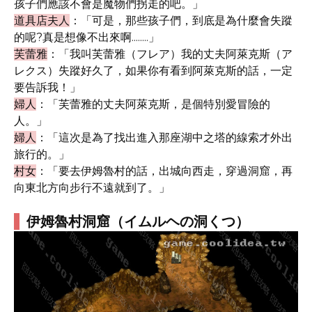
孩子們應該不會是魔物們拐走的吧。」
道具店夫人
：「可是，那些孩子們，到底是為什麼會失蹤
的呢?真是想像不出來啊........」
芙蕾雅
：「我叫芙蕾雅（フレア）我的丈夫阿萊克斯（ア
レクス）失蹤好久了，如果你有看到阿萊克斯的話，一定
要告訴我！」
婦人
：「芙蕾雅的丈夫阿萊克斯，是個特別愛冒險的
人。」
婦人
：「這次是為了找出進入那座湖中之塔的線索才外出
旅行的。」
村女
：「要去伊姆魯村的話，出城向西走，穿過洞窟，再
向東北方向步行不遠就到了。」
伊姆魯村洞窟（イムルヘの洞くつ）