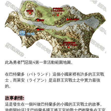
此為勇者鬥惡龍4第一章活動範圍地圖。
在巴特蘭多（バトランド）這個小國家裡有許多的王宮戰
士，而萊安（ライアン）是這群王宮戰士之中實力最強
的。
故事劇情:
這是發生在一個叫做巴特蘭多的小國的王宮戰士的故事。
遊戲開始這1天巴特蘭多國王將王宮的戰士們都聚集在王宮