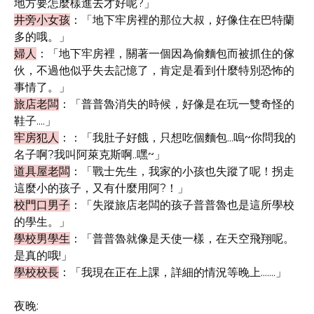
地方要怎麼樣進去才好呢?」
井旁小女孩
：「地下牢房裡的那位大叔，好像住在巴特蘭
多的哦。」
婦人
：「地下牢房裡，關著一個因為偷麵包而被抓住的傢
伙，不過他似乎失去記憶了，肯定是看到什麼特別恐怖的
事情了。」
旅店老闆
：「普普魯消失的時候，好像是在玩一雙奇怪的
鞋子....」
牢房犯人
：：「我肚子好餓，只想吃個麵包...嗚~你問我的
名子啊?我叫阿萊克斯啊..嘿~」
道具屋老闆
：「戰士先生，我家的小孩也失蹤了呢！拐走
這麼小的孩子，又有什麼用阿?！」
校門口男子
：「失蹤旅店老闆的孩子普普魯也是這所學校
的學生。」
學校男學生
：「普普魯就像是天使一樣，在天空飛翔呢。
是真的哦!」
學校校長
：「我現在正在上課，詳細的情況等晚上.......」
夜晚: