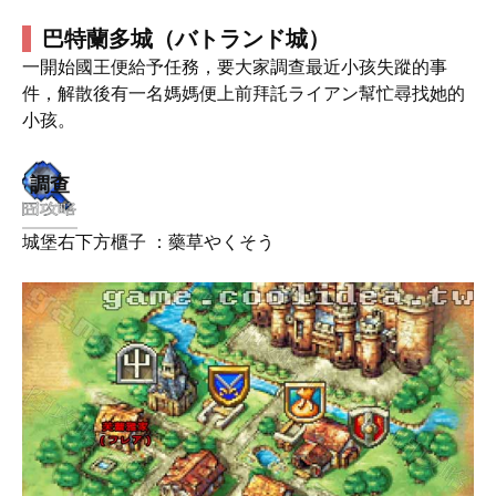
巴特蘭多城（バトランド城）
一開始國王便給予任務，要大家調查最近小孩失蹤的事
件，解散後有一名媽媽便上前拜託ライアン幫忙尋找她的
小孩。
調查
城堡右下方櫃子 ：藥草やくそう