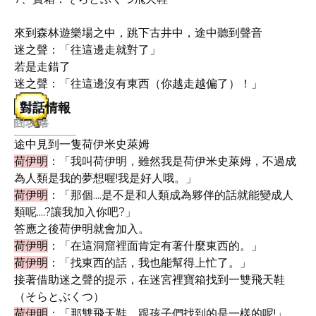
來到森林遊樂場之中，跳下古井中，途中聽到聲音
迷之聲：「往這邊走就對了」
若是走錯了
迷之聲：「往這邊沒有東西（你越走越偏了）！」
對話情報
途中見到一隻荷伊米史萊姆
荷伊明
：「我叫荷伊明，雖然我是荷伊米史萊姆，不過成
為人類是我的夢想喔!我是好人哦。」
荷伊明
：「那個....是不是和人類成為夥伴的話就能變成人
類呢....?讓我加入你吧?」
答應之後荷伊明就會加入。
荷伊明
：「在這洞窟裡面肯定有著什麼東西的。」
荷伊明
：「找東西的話，我也能幫得上忙了。」
接著借助迷之聲的提示，在迷宮裡寶箱找到一雙飛天鞋
（そらとぶくつ）
荷伊明
：「那雙飛天鞋，跟孩子們找到的是一樣的呢!」