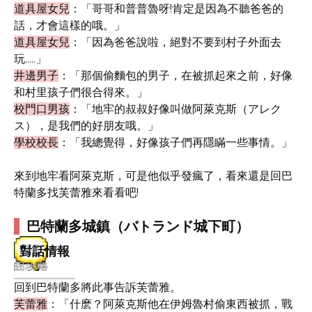
道具屋女兒
：「哥哥和普普魯呀!肯定是因為不聽爸爸的
話，才會這樣的哦。」
道具屋女兒
：「因為爸爸說啦，絕對不要到村子外面去
玩.....」
井邊男子
：「那個偷麵包的男子，在被抓起來之前，好像
和村里孩子們很合得來。」
校門口男孩
：「地牢的叔叔好像叫做阿萊克斯（アレク
ス），是我們的好朋友哦。」
學校校長
：「我總覺得，好像孩子們再隱瞞一些事情。」
來到地牢看阿萊克斯，可是他似乎發瘋了，看來還是回巴
特蘭多找芙蕾雅來看看吧!
巴特蘭多城鎮（バトランド城下町）
對話情報
回到巴特蘭多將此事告訴芙蕾雅。
芙蕾雅
：「什麽？阿萊克斯他在伊姆魯村偷東西被抓，戰