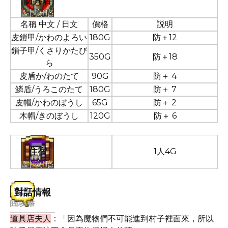
防具店
名稱 中文 / 日文
價格
説明
皮鎧甲/かわのよろい
180G
防＋12
鎖子甲/くさりかたび
350G
防＋18
ら
皮盾か/わのたて
90G
防＋ 4
鱗盾/うろこのたて
180G
防＋ 7
皮帽/かわのぼうし
65G
防＋ 2
木帽/きのぼうし
120G
防＋ 6
住宿
1人4G
對話情報
道具店夫人
：「因為魔物們不可能進到村子裡面來，所以