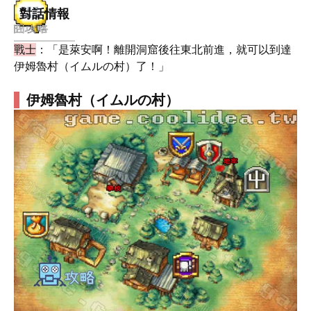
對話情報
戰士
：「是萊安啊！離開洞窟後往東北前進，就可以到達
伊姆魯村（イムルの村）了！」
伊姆魯村（イムルの村）