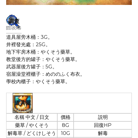
調查
道具屋旁木桶：3G。
井裡發光處：25G。
地下牢房木桶：やくそう藥草。
教堂後方的罐子：やくそう藥草。
武器屋後方罐子：5G。
宿屋澡堂裡櫃子：めののふく布衣。
學校內櫃子：やくそう藥草。
道具屋
名稱 中文 / 日文
價格
説明
藥草 / やくそう
8G
回復HP
解毒草 / どくけしそう
10G
解毒