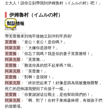
士大人！請你立刻帶我到伊姆魯村（イムルの村）吧！」
伊姆魯村（イムルの村）
對話情報
帶芙蕾雅來到地牢後她立刻沖到牢房前!
芙蕾雅
：「老公！老公！是你嗎？」
阿萊克斯
：「大嬸你是誰呀？」
芙蕾雅
：「你忘了我嗎？我是你的妻子芙蕾雅呀！」
阿萊克斯
：「芙蕾雅....」
芙蕾雅
：「難道你真的想不起來嗎？嗚」
阿萊克斯
：「芙蕾雅！」
芙蕾雅
：「對啊！是我呀！」
阿萊克斯
：「終於想起來了！好像是因為我被魔物襲擊，
死亡的恐怖讓我變回了向孩子一樣。」
芙蕾雅
：「你要謝謝這位戰士，是他幫助我們的！」
阿萊克斯
：「啊、對了！在村子東南森林裡，有個孩子們
的遊樂場。