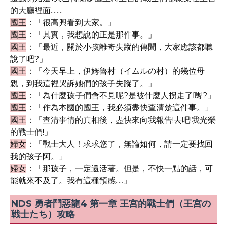
的大廳裡面........
國王
：「很高興看到大家。」
國王
：「其實，我想說的正是那件事。」
國王
：「最近，關於小孩離奇失蹤的傳聞，大家應該都聽
說了吧?」
國王
：「今天早上，伊姆魯村（イムルの村）的幾位母
親，到我這裡哭訴她們的孩子失蹤了。」
國王
：「為什麼孩子們會不見呢?是被什麼人拐走了嗎!?」
國王
：「作為本國的國王，我必須盡快查清楚這件事。」
國王
：「查清事情的真相後，盡快來向我報告!去吧!我光榮
的戰士們!」
婦女
：「戰士大人！求求您了，無論如何，請一定要找回
我的孩子阿。」
婦女
：「那孩子，一定還活著。但是，不快一點的話，可
能就來不及了。我有這種預感.....」
NDS 勇者鬥惡龍4 第一章 王宮的戰士們（王宮の
戦士たち）攻略