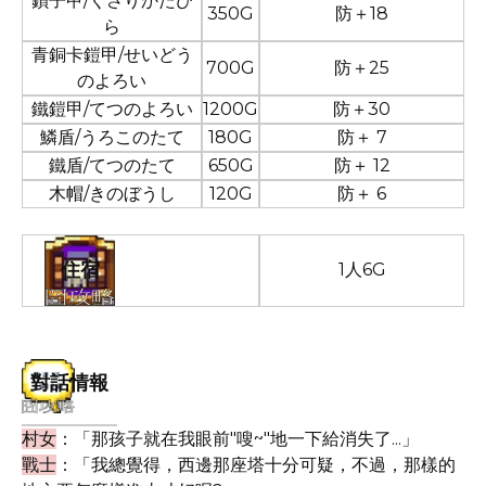
鎖子甲/くさりかたび
350G
防＋18
ら
青銅卡鎧甲/せいどう
700G
防＋25
のよろい
鐵鎧甲/てつのよろい
1200G
防＋30
鱗盾/うろこのたて
180G
防＋ 7
鐵盾/てつのたて
650G
防＋ 12
木帽/きのぼうし
120G
防＋ 6
住宿
1人6G
對話情報
村女
：「那孩子就在我眼前"嗖~"地一下給消失了...」
戰士
：「我總覺得，西邊那座塔十分可疑，不過，那樣的