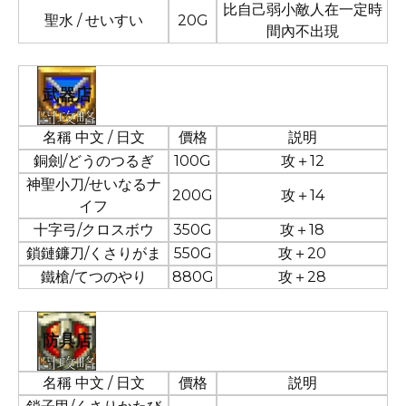
比自己弱小敵人在一定時
聖水 / せいすい
20G
間內不出現
武器店
名稱 中文 / 日文
價格
説明
銅劍/どうのつるぎ
100G
攻＋12
神聖小刀/せいなるナ
200G
攻＋14
イフ
十字弓/クロスボウ
350G
攻＋18
鎖鏈鐮刀/くさりがま
550G
攻＋20
鐵槍/てつのやり
880G
攻＋28
防具店
名稱 中文 / 日文
價格
説明