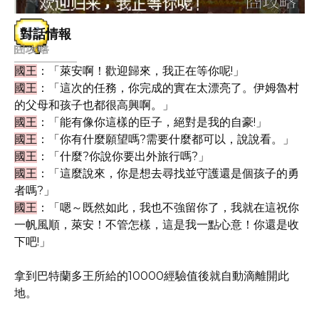
對話情報
國王
：「萊安啊！歡迎歸來，我正在等你呢!」
國王
：「這次的任務，你完成的實在太漂亮了。伊姆魯村
的父母和孩子也都很高興啊。」
國王
：「能有像你這樣的臣子，絕對是我的自豪!」
國王
：「你有什麼願望嗎?需要什麼都可以，說說看。」
國王
：「什麼?你說你要出外旅行嗎?」
國王
：「這麼說來，你是想去尋找並守護還是個孩子的勇
者嗎?」
國王
：「嗯～既然如此，我也不強留你了，我就在這祝你
一帆風順，萊安！不管怎樣，這是我一點心意！你還是收
下吧!」
拿到巴特蘭多王所給的10000經驗值後就自動滴離開此
地。