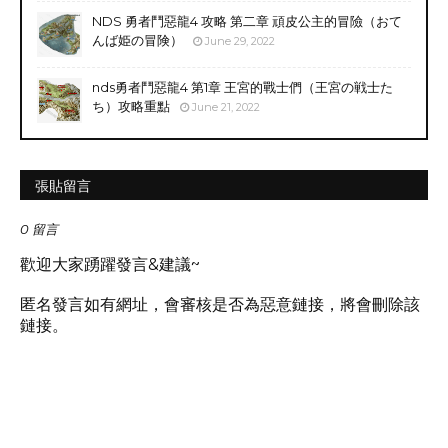
NDS 勇者鬥惡龍4 攻略 第二章 頑皮公主的冒險（おて
んば姫の冒険）
June 29, 2022
nds勇者鬥惡龍4 第1章 王宮的戰士們（王宮の戦士た
ち）攻略重點
June 21, 2022
張貼留言
0 留言
歡迎大家踴躍發言&建議~
匿名發言如有網址，會審核是否為惡意鏈接，將會刪除該
鏈接。