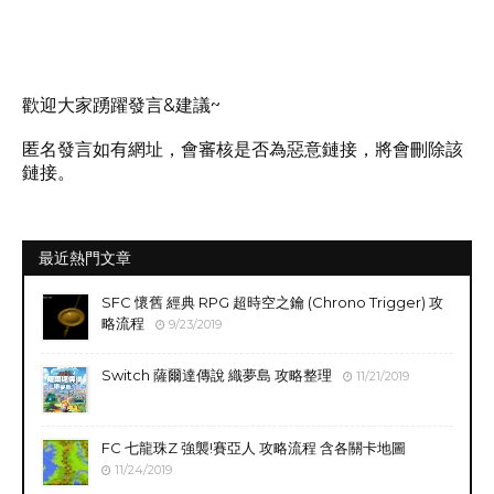
歡迎大家踴躍發言&建議~
匿名發言如有網址，會審核是否為惡意鏈接，將會刪除該
鏈接。
最近熱門文章
SFC 懷舊 經典 RPG 超時空之鑰 (Chrono Trigger) 攻
略流程
9/23/2019
Switch 薩爾達傳說 織夢島 攻略整理
11/21/2019
FC 七龍珠Z 強襲!賽亞人 攻略流程 含各關卡地圖
11/24/2019