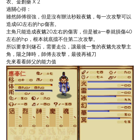
衣、金創藥 X 2
過關心得：
雖然師傅很強，但是沒有辦法秒殺夜魑，每一次攻擊可以
造成60左右的hp傷害。
主角只能造成夜魑20左右的傷害，但是被a一拳就損傷40
左右的hp，根本就底擋不住第二次攻擊。
所以要拿到燧石，需要走位，讓最後一隻的夜魑先攻擊主
角，陽之陣時，師傅去攻擊，最後再補刀
先來看看師父的能力值