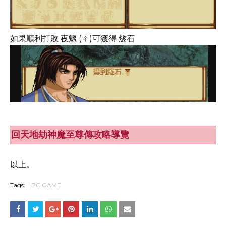
如果順利打敗 夜魑 (ㄔ)可獲得 燧石
回天地劫神魔至尊傳攻略導覽
以上。
Tags:
PC GAME