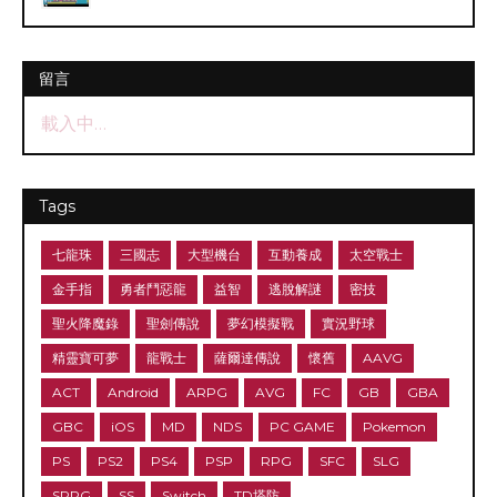
留言
載入中…
Tags
七龍珠
三國志
大型機台
互動養成
太空戰士
金手指
勇者鬥惡龍
益智
逃脫解謎
密技
聖火降魔錄
聖劍傳說
夢幻模擬戰
實況野球
精靈寶可夢
龍戰士
薩爾達傳說
懷舊
AAVG
ACT
Android
ARPG
AVG
FC
GB
GBA
GBC
iOS
MD
NDS
PC GAME
Pokemon
PS
PS2
PS4
PSP
RPG
SFC
SLG
SRPG
SS
Switch
TD塔防