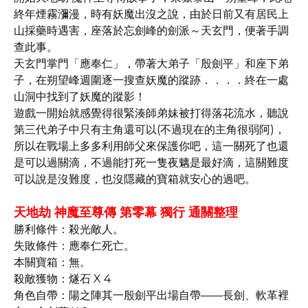
終年煙霧瀰漫，時有妖魔出沒之說，由於日前又有居民上
山採藥時遇害，座落於忘劍峰的劍派～天玄門，便著手調
查此事。
天玄門掌門「應奉仁」，帶著大弟子「殷劍平」和座下弟
子，在朔望峰週圍逐一搜查妖魔的蹤跡．．．．終在一處
山洞中找到了妖魔的蹤影！
遊戲一開始就感覺得很緊湊師弟妹被打得落花流水，聽說
第三代弟子中只有主角還可以(不過現在的主角很弱阿)，
所以在戰場上多多利用師父來保護你吧，這一關死了也還
是可以過關滴，不過能打死一隻夜魑是最好滴，這關難度
可以說是沒難度，也沒隱藏的寶箱就安心的過吧。
天地劫 神魔至尊傳 第零幕 獨行 通關整理
勝利條件：殺光敵人。
失敗條件：應奉仁死亡。
本關寶箱：無。
殺敵獲物：燧石 X 4
角色自帶：陽之陣其一殷劍平出場自帶——長劍、軟革裡