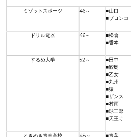
ミゾットスポーツ
46～
■山口
■ブロンコ
ドリル電器
46～
■松倉
■香本
するめ大学
52～
■田中
■鮫島
■乙女
■九州
■猿
■ザンス
■村雨
■球三郎
■天王寺
ときめき青春高校
48～
■青葉