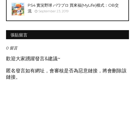
PS4 實況野球 パワプロ 買來福(MyLife)模式：OB交
流
September 23, 2019
張貼留言
0 留言
歡迎大家踴躍發言&建議~
匿名發言如有網址，會審核是否為惡意鏈接，將會刪除該
鏈接。