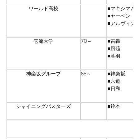
ワールド高校
■マキシマム
■ヤーベン
■アルヴィン
壱流大学
70～
■雷轟
■風薙
■暮羽
神楽坂グループ
66～
■神楽坂
■六道
■日和
シャイニングバスターズ
■鈴本
準決勝から