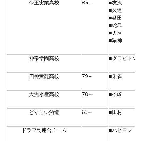
帝王実業高校
84～
■友沢
■久遠
■猛田
■蛇島
■犬河
■猫神
神帝学園高校
■グラビトン
四神黄龍高校
79～
■朱雀
大漁水産高校
78～
■松崎
どすこい酒造
65～
■田村
ドラフ島連合チーム
■パピヨン