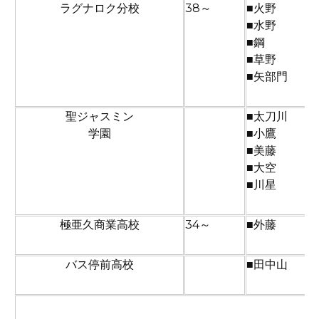
ラグナロク分校
38～
■火野
■水野
■鋼
■草野
■矢部門
聖ジャスミン
■太刀川
学園
■小鷹
■美藤
■大空
■川星
極亜久商業高校
34～
■外藤
バス停前高校
■田中山
２回戦から