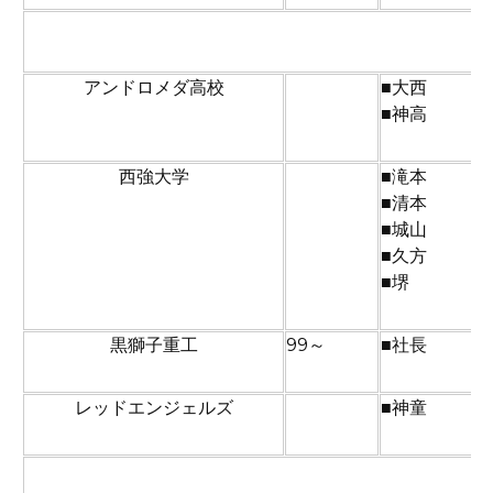
決勝
アンドロメダ高校
■大西
■神高
西強大学
■滝本
■清本
■城山
■久方
■堺
黒獅子重工
99～
■社長
レッドエンジェルズ
■神童
BOSS