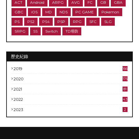
ACT
Android
ARPG
AVG
FC
GB
GBA
GBC
iOS
MD
NDS
PC GAME
Pokemon
PS
PS2
PS4
PSP
RPG
SFC
SLG
SRPG
SS
Switch
TD塔防
歷史紀錄
2019
166
2020
175
2021
81
2022
43
2023
2