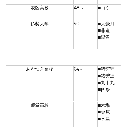
灰凶高校
48～
■ゴウ
仏契大学
50～
■大豪月
■非道
■黒沢
３回戦から
あかつき高校
64～
■猪狩守
■猪狩進
■九十九
■四条
聖堂高校
■木場
■金原
■水島