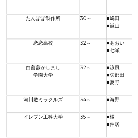
チーム名(隊名)
経験値
スカウト(可獲
たんぽぽ製作所
30～
■嶋田
■嵐山
恋恋高校
32～
■あおい
■七瀬
白薔薇かしまし
32～
■涼風
学園大学
■矢部田
■夏野
河川敷ミラクルズ
34～
■海野
イレブン工科大学
35～
■橘
■仲居