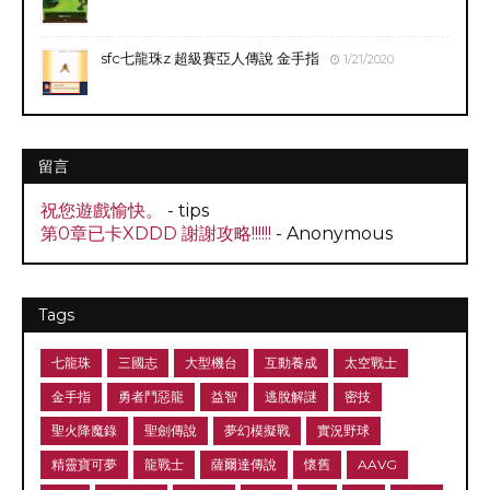
sfc七龍珠z 超級賽亞人傳說 金手指
1/21/2020
留言
祝您遊戲愉快。
- tips
第0章已卡XDDD 謝謝攻略!!!!!!
- Anonymous
Tags
七龍珠
三國志
大型機台
互動養成
太空戰士
金手指
勇者鬥惡龍
益智
逃脫解謎
密技
聖火降魔錄
聖劍傳說
夢幻模擬戰
實況野球
精靈寶可夢
龍戰士
薩爾達傳說
懷舊
AAVG