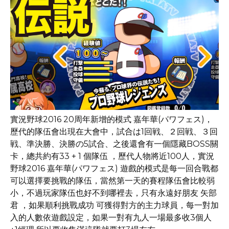
實況野球2016 20周年新增的模式 嘉年華(パワフェス)，
歷代的隊伍會出現在大會中，試合は1回戦、２回戦、３回
戦、準決勝、決勝の5試合、之後還會有一個隱藏BOSS關
卡，總共約有33 + 1 個隊伍 ，歷代人物將近100人，實況
野球2016 嘉年華(パワフェス) 遊戲的模式是每一回合戰都
可以選擇要挑戰的隊伍，當然第一天的賽程隊伍會比較弱
小，不過玩家隊伍也好不到哪裡去，只有永遠好朋友 矢部
君 ，如果順利挑戰成功 可獲得對方的主力球員，每一對加
入的人數依遊戲設定，如果一對有九人一場最多收3個人