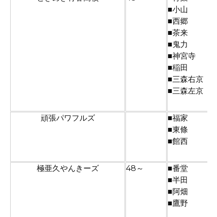
■小山
■西郷
■茶来
■鬼力
■神宮寺
■稲田
■三森右京
■三森左京
頑張パワフルズ
■福家
■東條
■館西
極亜久やんきーズ
48～
■番堂
■半田
■阿畑
■鷹野