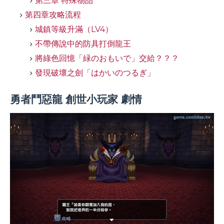
第三章 特殊物品
第四章攻略流程
城鎮等級升滿（LV4）
不帶傳說中的防具打倒龍王
將綠色回憶「緑のおもいで」交給？？？
發現破壞之劍「はかいのつるぎ」
勇者鬥惡龍 創世小玩家 劇情