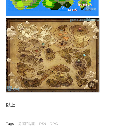
以上
Tags:
勇者鬥惡龍
PS4
RPG