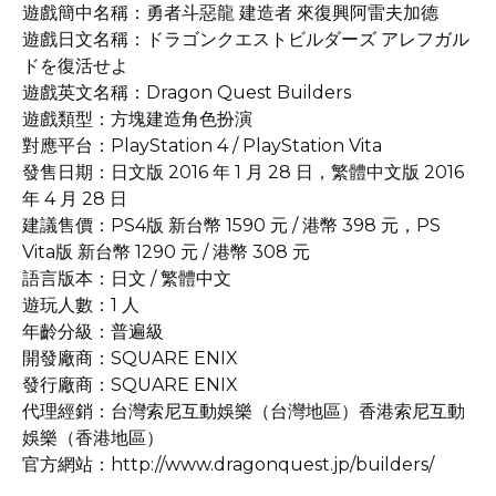
遊戲簡中名稱：勇者斗惡龍 建造者 來復興阿雷夫加德
遊戲日文名稱：ドラゴンクエストビルダーズ アレフガル
ドを復活せよ
遊戲英文名稱：Dragon Quest Builders
遊戲類型：方塊建造角色扮演
對應平台：PlayStation 4 / PlayStation Vita
發售日期：日文版 2016 年 1 月 28 日，繁體中文版 2016
年 4 月 28 日
建議售價：PS4版 新台幣 1590 元 / 港幣 398 元，PS
Vita版 新台幣 1290 元 / 港幣 308 元
語言版本：日文 / 繁體中文
遊玩人數：1 人
年齡分級：普遍級
開發廠商：SQUARE ENIX
發行廠商：SQUARE ENIX
代理經銷：台灣索尼互動娛樂（台灣地區）香港索尼互動
娛樂（香港地區）
官方網站：http://www.dragonquest.jp/builders/