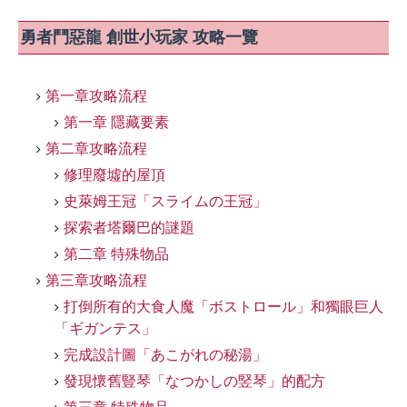
勇者鬥惡龍 創世小玩家 攻略一覽
第一章攻略流程
第一章 隱藏要素
第二章攻略流程
修理廢墟的屋頂
史萊姆王冠「スライムの王冠」
探索者塔爾巴的謎題
第二章 特殊物品
第三章攻略流程
打倒所有的大食人魔「ボストロール」和獨眼巨人
「ギガンテス」
完成設計圖「あこがれの秘湯」
發現懷舊豎琴「なつかしの竪琴」的配方