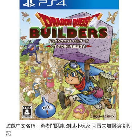
遊戲中文名稱：勇者鬥惡龍 創世小玩家 阿雷夫加爾德復興
記