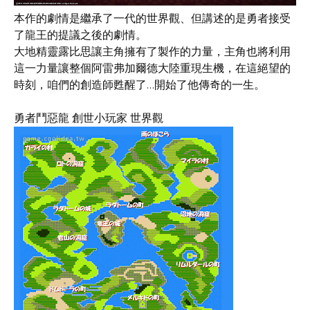
本作的劇情是繼承了一代的世界觀、但講述的是勇者接受
了龍王的提議之後的劇情。
大地精靈露比思讓主角擁有了製作的力量，主角也將利用
這一力量讓整個阿雷弗加爾德大陸重現生機，在這絕望的
時刻，咱們的創造師甦醒了…開始了他傳奇的一生。
勇者鬥惡龍 創世小玩家 世界觀