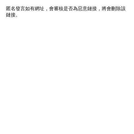
匿名發言如有網址，會審核是否為惡意鏈接，將會刪除該
鏈接。