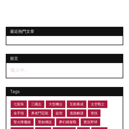
最近熱門文章
留言
載入中…
Tags
七龍珠
三國志
大型機台
互動養成
太空戰士
金手指
勇者鬥惡龍
益智
逃脫解謎
密技
聖火降魔錄
聖劍傳說
夢幻模擬戰
實況野球