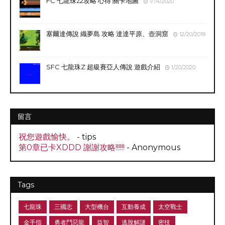
FC 七龍珠z2攻略 心得 關卡地圖
1/14/2020
塞爾達傳說 織夢島 攻略 達達平原、壺洞窟
12/20/2019
SFC 七龍珠Z 超級賽亞人傳說 遊戲介紹
1/20/2020
留言
祝您遊戲愉快。
- tips
第0章已卡XDDD 謝謝攻略!!!!!!
- Anonymous
Tags
七龍珠
三國志
大型機台
互動養成
太空戰士
金手指
勇者鬥惡龍
益智
逃脫解謎
密技