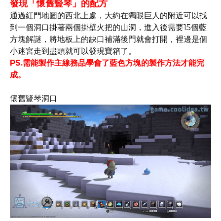
發現「懷舊豎琴」的配方
通過紅門地圖的西北上處，大約在獨眼巨人的附近可以找
到一個洞口掛著兩個掛壁火把的山洞，進入後需要15個藍
方塊解謎，將地板上的缺口補滿後門就會打開，裡邊是個
小迷宮走到盡頭就可以發現寶箱了。
PS.需能製作主線務品學會了藍色方塊的製作方法才能完
成。
懷舊豎琴洞口