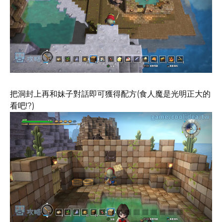
把洞封上再和妹子對話即可獲得配方(食人魔是光明正大的
看吧!?)