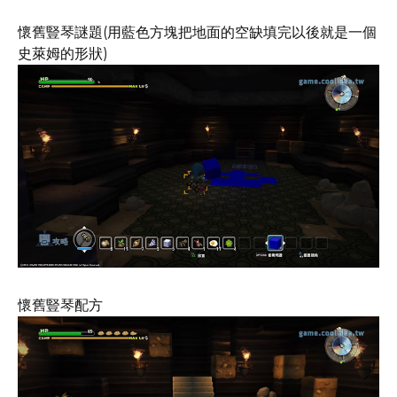
懷舊豎琴謎題(用藍色方塊把地面的空缺填完以後就是一個
史萊姆的形狀)
懷舊豎琴配方