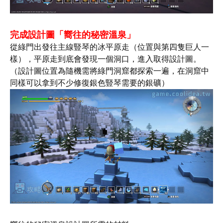
完成設計圖「嚮往的秘密溫泉」
從綠門出發往主線豎琴的冰平原走（位置與第四隻巨人一
樣），平原走到底會發現一個洞口，進入取得設計圖。
（設計圖位置為隨機需將綠門洞窟都探索一遍，在洞窟中
同樣可以拿到不少修復銀色豎琴需要的銀礦）