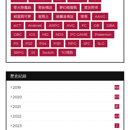
聖火降魔錄
聖劍傳說
夢幻模擬戰
實況野球
精靈寶可夢
龍戰士
薩爾達傳說
懷舊
AAVG
ACT
Android
ARPG
AVG
FC
GB
GBA
GBC
iOS
MD
NDS
PC GAME
Pokemon
PS
PS2
PS4
PSP
RPG
SFC
SLG
SRPG
SS
Switch
TD塔防
歷史紀錄
2019
166
2020
175
2021
81
2022
43
2023
2