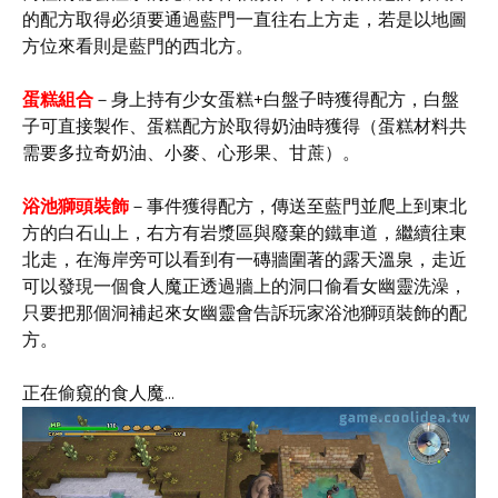
的配方取得必須要通過藍門一直往右上方走，若是以地圖
方位來看則是藍門的西北方。
蛋糕組合
－身上持有少女蛋糕+白盤子時獲得配方，白盤
子可直接製作、蛋糕配方於取得奶油時獲得（蛋糕材料共
需要多拉奇奶油、小麥、心形果、甘蔗）。
浴池獅頭裝飾
－事件獲得配方，傳送至藍門並爬上到東北
方的白石山上，右方有岩漿區與廢棄的鐵車道，繼續往東
北走，在海岸旁可以看到有一磚牆圍著的露天溫泉，走近
可以發現一個食人魔正透過牆上的洞口偷看女幽靈洗澡，
只要把那個洞補起來女幽靈會告訴玩家浴池獅頭裝飾的配
方。
正在偷窺的食人魔...