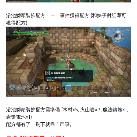
浴池獅頭裝飾配方 － 事件獲得配方 (和妹子對話即可
獲得配方)
浴池獅頭裝飾配方需準備 (木材x5, 火山岩x3, 魔法鑄塊x1,
岩漿電池x1)
配方都有了，剩下就靠自己囉。