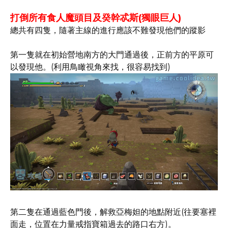
打倒所有食人魔頭目及癸幹忒斯(獨眼巨人)
總共有四隻，隨著主線的進行應該不難發現他們的蹤影
第一隻就在初始營地南方的大門通過後，正前方的平原可
以發現他。(利用鳥瞰視角來找，很容易找到)
第二隻在通過藍色門後，解救亞梅妲的地點附近(往要塞裡
面走，位置在力量戒指寶箱過去的路口右方)。