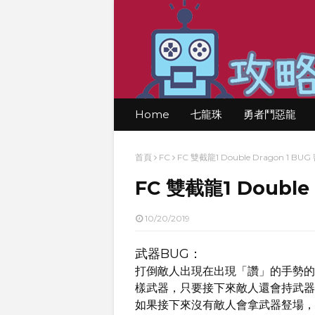
Home
七龍珠
勇者鬥惡龍
首頁
FC
FC 雙截龍1 Double Dragon 1 BUG
FC 雙截龍1 Double
10/20/2019
武器BUG：
打倒敵人出現在出現「讚」的手勢的
樣武器，只要接下來敵人還會持武器
如果接下來沒有敵人會拿武器豋場，