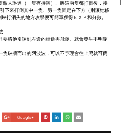
隻敵人琳達（一隻有持鞭）、將這兩隻都打倒後，接
引下來打倒其中一隻、另一隻固定在下方（別讓她移
剛琳打消失的地方攻擊便可簡單獲得ＥＸＰ和分數。
法
只要將他引誘到左邊的牆邊再飛踢、就會發生不明穿
一隻破牆而出的阿波波，可以不予理會往上爬就可簡
Google+