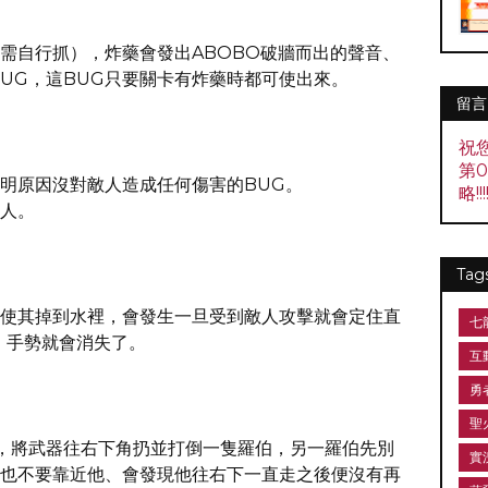
需自行抓），炸藥會發出ABOBO破牆而出的聲音、
BUG，這BUG只要關卡有炸藥時都可使出來。
留言
祝
第
明原因沒對敵人造成任何傷害的BUG。
略!!!!
人。
Tag
使其掉到水裡，會發生一旦受到敵人攻擊就會定住直
七
」手勢就會消失了。
互
勇
聖
的時，將武器往右下角扔並打倒一隻羅伯，另一羅伯先別
實
也不要靠近他、會發現他往右下一直走之後便沒有再