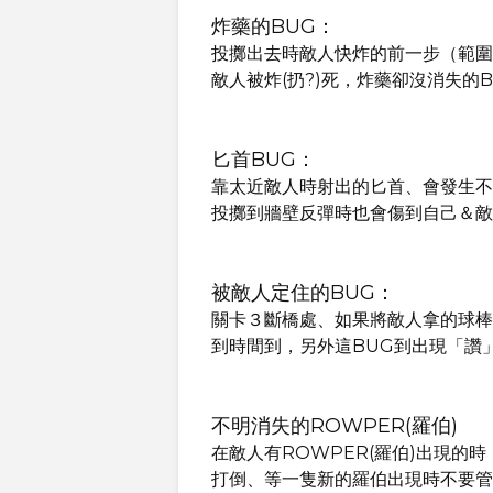
炸藥的BUG：
投擲出去時敵人快炸的前一步（範圍
敵人被炸(扔?)死，炸藥卻沒消失的
匕首BUG：
靠太近敵人時射出的匕首、會發生不
投擲到牆壁反彈時也會傷到自己＆敵
被敵人定住的BUG：
關卡３斷橋處、如果將敵人拿的球棒
到時間到，另外這BUG到出現「讚
不明消失的ROWPER(羅伯)
在敵人有ROWPER(羅伯)出現
打倒、等一隻新的羅伯出現時不要管