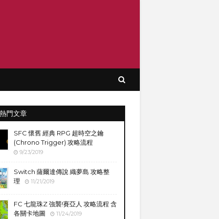
熱門文章
SFC 懷舊 經典 RPG 超時空之鑰
(Chrono Trigger) 攻略流程
9/23/2019
Switch 薩爾達傳說 織夢島 攻略整
理
11/21/2019
FC 七龍珠Z 強襲!賽亞人 攻略流程 含
各關卡地圖
11/24/2019