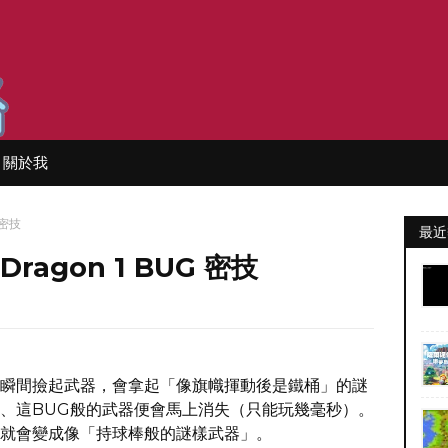
關於我
 密技
最近
 Dragon 1 BUG 密技
瞬間撿起武器，會拿起「像旗幟揮動後是鐵桶」的謎
、這BUG般的武器便會馬上消失（只能玩幾毫秒）。
就會變成像「持球棒般的謎樣武器」。