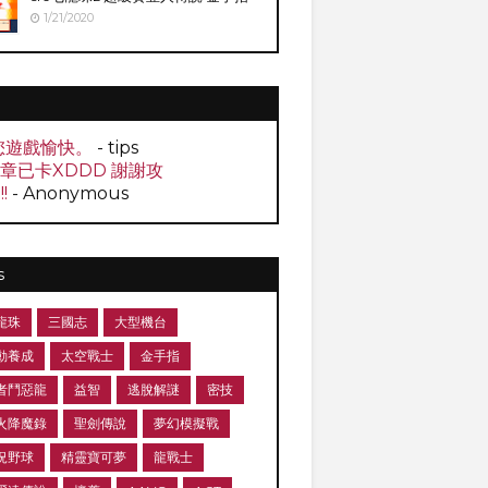
1/21/2020
您遊戲愉快。
- tips
0章已卡XDDD 謝謝攻
!!
- Anonymous
s
龍珠
三國志
大型機台
動養成
太空戰士
金手指
者鬥惡龍
益智
逃脫解謎
密技
火降魔錄
聖劍傳說
夢幻模擬戰
況野球
精靈寶可夢
龍戰士