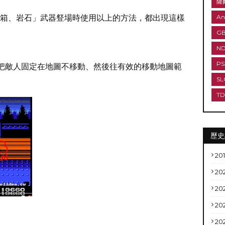
薩
箱、岩石」武器豋場時使用以上的方法，都出現這樣
An
G
N
PS
把敵人固定在地圖不移動、然後往有效的移動地圖範
SL
T
歷史
20
20
20
20
20