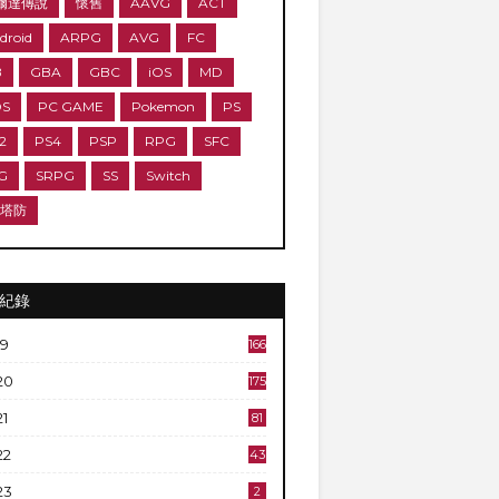
爾達傳說
懷舊
AAVG
ACT
droid
ARPG
AVG
FC
B
GBA
GBC
iOS
MD
DS
PC GAME
Pokemon
PS
2
PS4
PSP
RPG
SFC
G
SRPG
SS
Switch
D塔防
紀錄
19
166
20
175
21
81
22
43
23
2