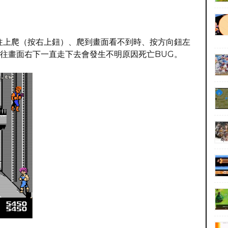
往上爬（按右上鈕）、爬到畫面看不到時、按方向鈕左
往畫面右下一直走下去會發生不明原因死亡BUG。