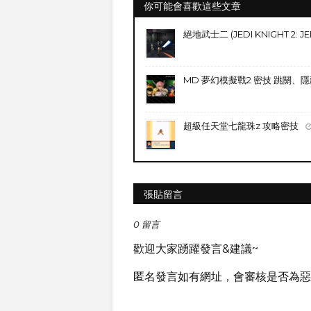
你可能會喜歡這些文章
絕地武士二 (JEDI KNIGHT 2: J
MD 夢幻模擬戰2 密技 跳關、
超級任天堂七龍珠z 攻略密技
張貼留言
0 留言
歡迎大家踴躍發言&建議~
匿名發言如有網址，會審核是否為惡