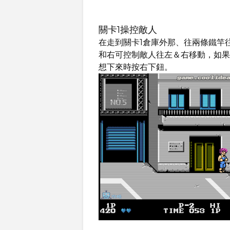
關卡1操控敵人
在走到關卡1倉庫外那、往兩條鐵竿
和右可控制敵人往左＆右移動，如果
想下來時按右下鈕。