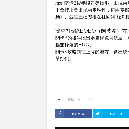
玩到關卡2後半段建築物那，出現兩
下會樓上會出現兩隻琳達，這兩隻都
動）、並往三樓爬後在往回到1樓剛
簡單打倒ABOBO（阿波波）方
關卡3的後半段出兩隻綠色阿波波，
牆並掉落的BUG。
關卡4攻略到往上爬的地方、會出現
單打倒。
Tags:
密技
ACT
FC
Facebook
Twitter