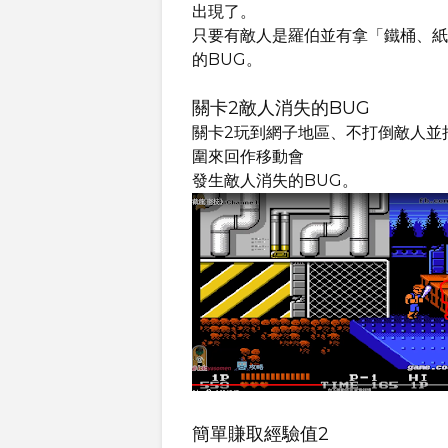
出現了。
只要有敵人是羅伯並有拿「鐵桶、紙
的BUG。
關卡2敵人消失的BUG
關卡2玩到網子地區、不打倒敵人並
圍來回作移動會
發生敵人消失的BUG。
簡單賺取經驗值2