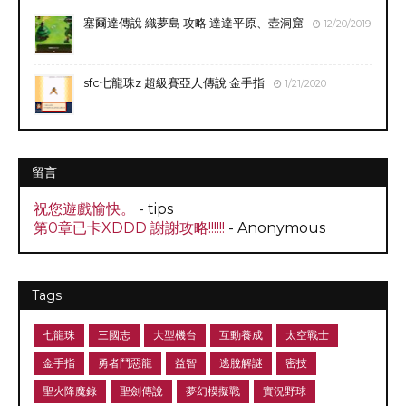
塞爾達傳說 織夢島 攻略 達達平原、壺洞窟
12/20/2019
sfc七龍珠z 超級賽亞人傳說 金手指
1/21/2020
留言
祝您遊戲愉快。
- tips
第0章已卡XDDD 謝謝攻略!!!!!!
- Anonymous
Tags
七龍珠
三國志
大型機台
互動養成
太空戰士
金手指
勇者鬥惡龍
益智
逃脫解謎
密技
聖火降魔錄
聖劍傳說
夢幻模擬戰
實況野球