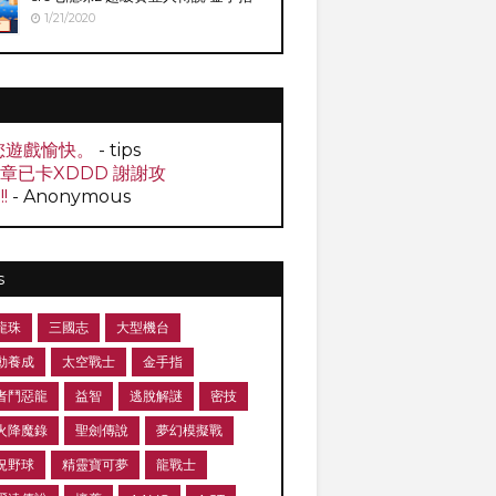
1/21/2020
您遊戲愉快。
- tips
0章已卡XDDD 謝謝攻
!!
- Anonymous
s
龍珠
三國志
大型機台
動養成
太空戰士
金手指
者鬥惡龍
益智
逃脫解謎
密技
火降魔錄
聖劍傳說
夢幻模擬戰
況野球
精靈寶可夢
龍戰士