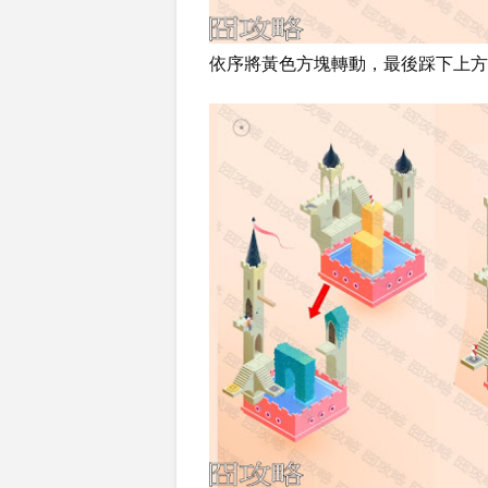
依序將黃色方塊轉動，最後踩下上方