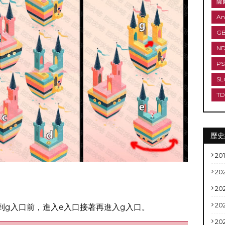
薩
An
G
N
PS
SL
T
歷史
20
20
20
20
到g入口前，進入e入口接著再進入g入口。
20