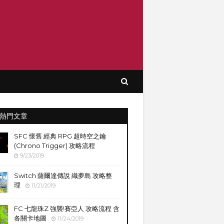
熱門文章
SFC 懷舊 經典 RPG 超時空之鑰
(Chrono Trigger) 攻略流程
9/23/2019
Switch 薩爾達傳說 織夢島 攻略整
理
11/21/2019
FC 七龍珠Z 強襲!賽亞人 攻略流程 含
各關卡地圖
11/24/2019