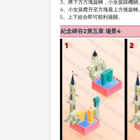
3、將下方方塊旋轉，小女孩踩機關
4、小女孩爬升至方塊最上方後旋轉
5、上下組合即可順利過關。
紀念碑谷2第五章 場景4