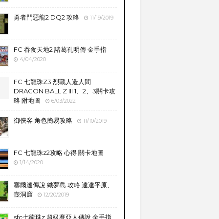
勇者鬥惡龍2 DQ2 攻略
11/19/2019
FC 吞食天地2 諸葛孔明傳 金手指
4/04/2020
FC 七龍珠Z3 烈戰人造人間
DRAGON BALL Z III 1、2、3關卡攻
略 附地圖
6/03/2022
御俠客 角色簡易攻略
11/10/2019
FC 七龍珠z2攻略 心得 關卡地圖
1/14/2020
塞爾達傳說 織夢島 攻略 達達平原、
壺洞窟
12/20/2019
sfc七龍珠z 超級賽亞人傳說 金手指