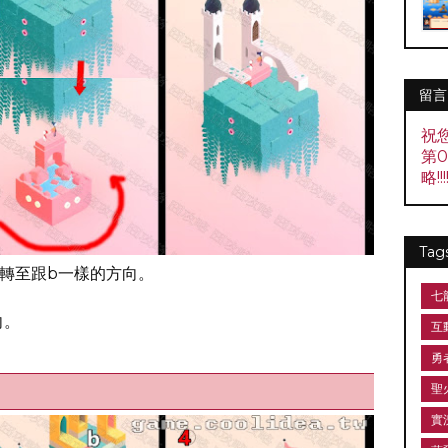
留言
祝
第
略!!!!
Tag
方轉至跟b一樣的方向。
七
。
向。
互
勇
聖
實