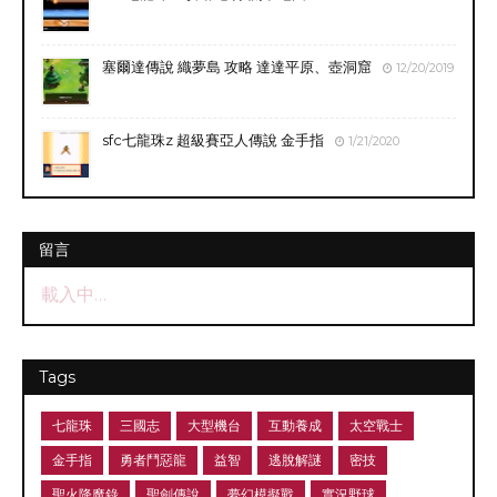
塞爾達傳說 織夢島 攻略 達達平原、壺洞窟
12/20/2019
sfc七龍珠z 超級賽亞人傳說 金手指
1/21/2020
留言
載入中…
Tags
七龍珠
三國志
大型機台
互動養成
太空戰士
金手指
勇者鬥惡龍
益智
逃脫解謎
密技
聖火降魔錄
聖劍傳說
夢幻模擬戰
實況野球