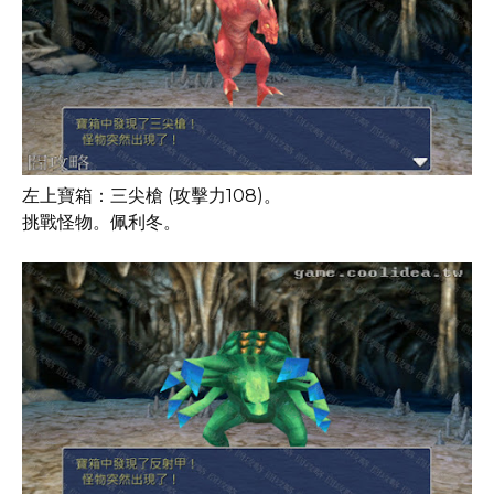
左上寶箱：三尖槍 (攻擊力108)。
挑戰怪物。佩利冬。