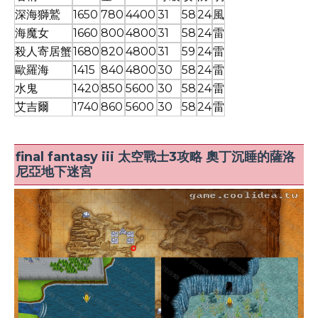
深海獅鷲
1650
780
4400
31
58
24
風
海魔女
1660
800
4800
31
58
24
雷
殺人寄居蟹
1680
820
4800
31
59
24
雷
歐羅海
1415
840
4800
30
58
24
雷
水鬼
1420
850
5600
30
58
24
雷
艾吉爾
1740
860
5600
30
58
24
雷
final fantasy iii 太空戰士3攻略 奧丁沉睡的薩洛
尼亞地下迷宮