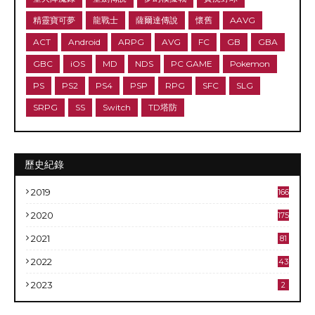
精靈寶可夢
龍戰士
薩爾達傳說
懷舊
AAVG
ACT
Android
ARPG
AVG
FC
GB
GBA
GBC
iOS
MD
NDS
PC GAME
Pokemon
PS
PS2
PS4
PSP
RPG
SFC
SLG
SRPG
SS
Switch
TD塔防
歷史紀錄
2019
166
2020
175
2021
81
2022
43
2023
2