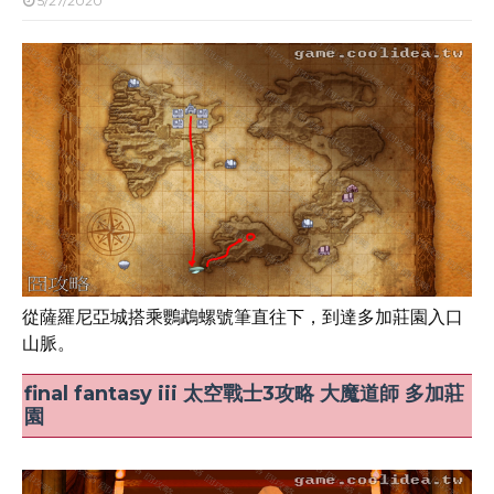
5/27/2020
從薩羅尼亞城搭乘鸚鵡螺號筆直往下，到達多加莊園入口
山脈。
final fantasy iii 太空戰士3攻略 大魔道師 多加莊
園