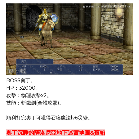
BOSS奧丁。
HP：32000。
攻擊：物理攻擊x2。
技能：斬鐵劍(全體攻擊)。
順利打完奧丁可獲得召喚魔法lv6災變。
奧丁沉睡的薩洛尼亞地下迷宮地圖&寶箱