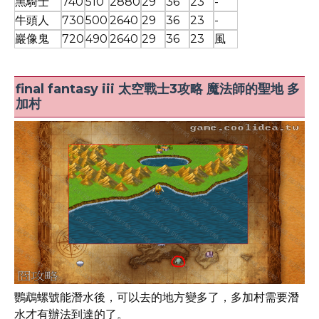
黑騎士
740
510
2880
29
36
23
-
牛頭人
730
500
2640
29
36
23
-
巖像鬼
720
490
2640
29
36
23
風
final fantasy iii 太空戰士3攻略 魔法師的聖地 多
加村
鸚鵡螺號能潛水後，可以去的地方變多了，多加村需要潛
水才有辦法到達的了。