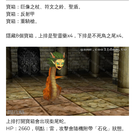
寶箱：巨像之杖、符文之鈴、聖盾。
寶箱：反射甲
寶箱：重騎槍。
隱藏8個寶箱，上排是聖靈藥x4，下排是不死鳥之尾x4。
上排打開寶箱會出現銜尾蛇。
HP：2660，弱點：雷，攻擊會隨機附帶「石化」狀態。