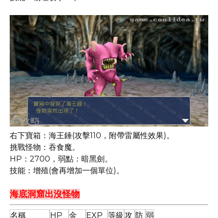
右下寶箱：海王錘(攻擊110，附帶雷屬性效果)。
挑戰怪物：吞食魔。
HP：2700，弱點：暗黑劍。
技能：增殖(會再增加一個單位)。
海底洞窟出沒怪物
名稱
HP
金
EXP
等級
攻
防
弱