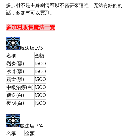
多加村不是主線劇情可以不需要來這裡，魔法有缺的的
話，多加村可以買到。
多加村販售魔法一覽
魔法店LV3
名稱
金額
烈炎(黑)
1500
冰凍(黑)
1500
震雷(黑)
1500
中級治療(白)
1500
傳送(白)
1500
復明(白)
1500
魔法店LV4
名稱
金額