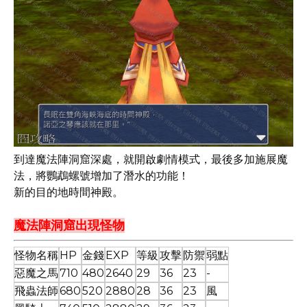
到達魔法陣洞窟深處，就開啟劇情模式，最後多加施展魔
法，將鸚鵡螺號增加了潛水的功能！
新的目的地時間神殿。
魔法陣洞窟出現怪物
怪物名稱
HP
金錢
EXP
等級
攻擊
防禦
弱點
惡魔之馬
710
480
2640
29
36
23
-
飛蟲法師
680
520
2880
28
36
23
風