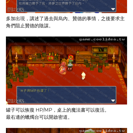
多加出現，講述了過去與烏內、贊德的事情，之後要求主
角們阻止贊德的陰謀。
罐子可以恢復 HP/MP，桌上的魔法書可以復活。
最右邊的蠟燭台可以開啟密道。