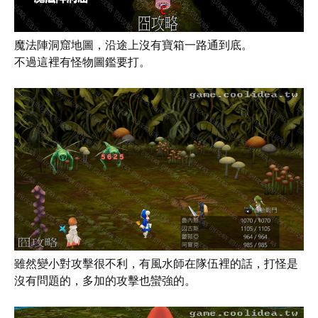
魔法陣洞窟地圖，沿途上沒有寶箱一路通到底。
不過這裡有怪物圖鑑要打。
雖然變小對攻擊很不利，有風水師在隊伍裡的話，打怪是
沒有問題的，多加的攻擊也蠻強的。