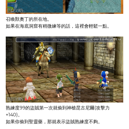
召喚獸奧丁的所在地。
如果在海底洞窟有稍微練等的話，這裡會輕鬆一點。
熟練度99的盜賊第一次就偷到神槍昆古尼爾(攻擊力
+140)。
如果你偷到聖靈藥，那就表示盜賊熟練度不夠。