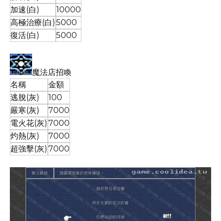
加速(白)
10000
高極治療(白)
5000
復活(白)
5000
魔法店招喚
名稱
金額
逃脫(灰)
100
嚴寒(灰)
7000
電火花(灰)
7000
灼熱(灰)
7000
超強擊(灰)
7000