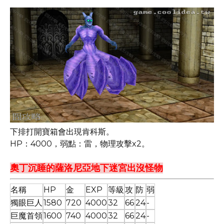
下排打開寶箱會出現肯科斯。
HP：4000，弱點：雷，物理攻擊x2。
奧丁沉睡的薩洛尼亞地下迷宮出沒怪物
名稱
HP
金
EXP
等級
攻
防
弱
獨眼巨人
1580
720
4000
32
66
24
-
巨魔首領
1600
740
4000
32
66
24
-