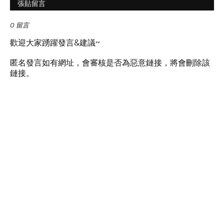
張貼留言
0 留言
歡迎大家踴躍發言&建議~
匿名發言如有網址，會審核是否為惡意鏈接，將會刪除該
鏈接。