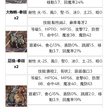
移動3.7、回魔率24%
大蜘蛛-拳頭
耐性 火-15、風0、聖-15、冰0、土25、暗0
x2
技能:黏性絲2、麻痺毒牙2
等級5、HP110、MP35、攻擊72、防禦
71、命中51、魔攻38、魔防42
迴避64、會心13%、盾防0%、跳躍1.5、移
動3.7、回魔率21%
惡狼-拳頭
耐性 火-25、風0、聖0、冰0、土-25、暗0
x2
技能:撕咬2、長吠2、舔舐傷口3
等級5、HP104、MP56、攻擊60、防禦
68、命中48、魔攻40、魔防63
迴避57、會心15%、盾防0%、跳躍2.0、移
動3.9、回魔率19%