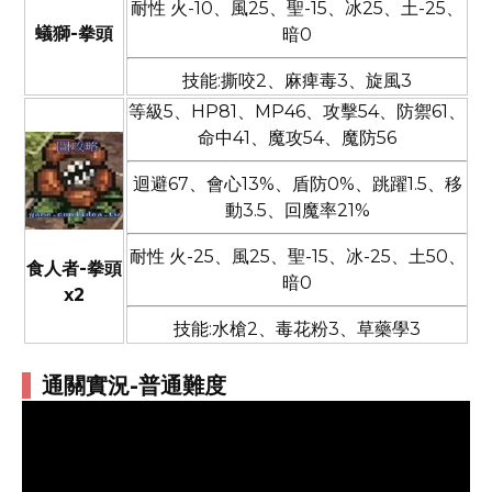
耐性 火-10、風25、聖-15、冰25、土-25、
蟻獅-拳頭
暗0
技能:撕咬2、麻痺毒3、旋風3
等級5、HP81、MP46、攻擊54、防禦61、
命中41、魔攻54、魔防56
迴避67、會心13%、盾防0%、跳躍1.5、移
動3.5、回魔率21%
耐性 火-25、風25、聖-15、冰-25、土50、
食人者-拳頭
暗0
x2
技能:水槍2、毒花粉3、草藥學3
通關實況-普通難度