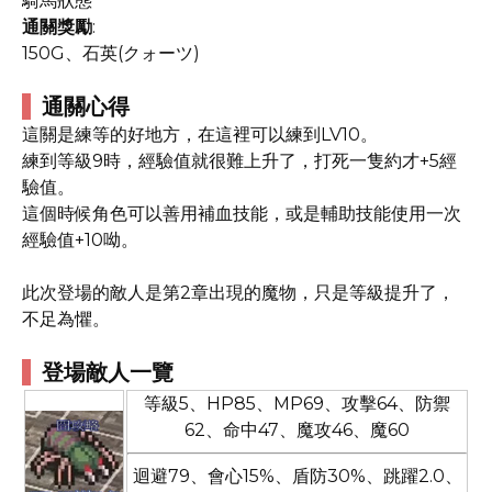
騎馬狀態
通關獎勵
:
150G、石英(クォーツ)
通關心得
這關是練等的好地方，在這裡可以練到LV10。
練到等級9時，經驗值就很難上升了，打死一隻約才+5經
驗值。
這個時候角色可以善用補血技能，或是輔助技能使用一次
經驗值+10呦。
此次登場的敵人是第2章出現的魔物，只是等級提升了，
不足為懼。
登場敵人一覽
等級5、HP85、MP69、攻擊64、防禦
62、命中47、魔攻46、魔60
迴避79、會心15%、盾防30%、跳躍2.0、