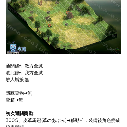
通關條件:敵方全滅
敗北條件:我方全滅
敵人増援:無
隱藏寶物➜無
寶箱➜無
初次通關獎勵
:
300G、皮革馬鐙(革のあぶみ)➜移動+1，裝備後角色變成