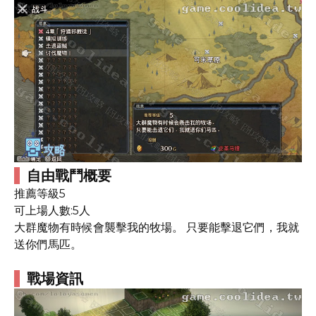
自由戰鬥概要
推薦等級5
可上場人數:5人
大群魔物有時候會襲擊我的牧場。 只要能擊退它們，我就
送你們馬匹。
戰場資訊