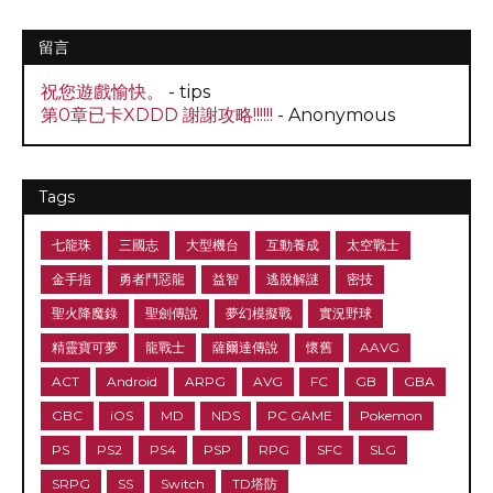
留言
祝您遊戲愉快。
- tips
第0章已卡XDDD 謝謝攻略!!!!!!
- Anonymous
Tags
七龍珠
三國志
大型機台
互動養成
太空戰士
金手指
勇者鬥惡龍
益智
逃脫解謎
密技
聖火降魔錄
聖劍傳說
夢幻模擬戰
實況野球
精靈寶可夢
龍戰士
薩爾達傳說
懷舊
AAVG
ACT
Android
ARPG
AVG
FC
GB
GBA
GBC
iOS
MD
NDS
PC GAME
Pokemon
PS
PS2
PS4
PSP
RPG
SFC
SLG
SRPG
SS
Switch
TD塔防