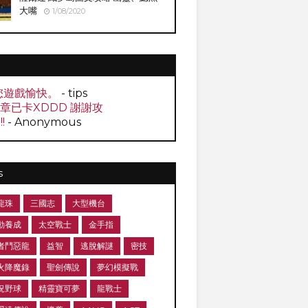
大嘴
1/08/2020
您遊戲愉快。
- tips
0章已卡XDDD 謝謝攻
!!
- Anonymous
s
龍珠
三國志
大型機台
動養成
太空戰士
金手指
者鬥惡龍
益智
逃脫解謎
密技
火降魔錄
聖劍傳說
夢幻模擬戰
況野球
精靈寶可夢
龍戰士