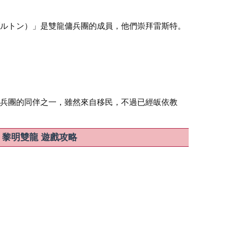
ルトン）」是雙龍傭兵團的成員，他們崇拜雷斯特。
兵團的同伴之一，雖然來自移民，不過已經皈依教
兵烈焰 黎明雙龍 遊戲攻略