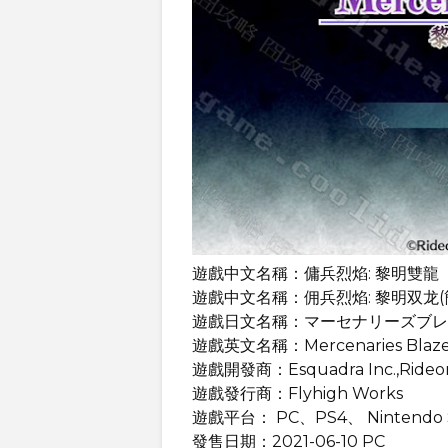
遊戲中文名稱：傭兵烈焰: 黎明雙龍
遊戲中文名稱：佣兵烈焰: 黎明双龙(
遊戲日文名稱：マーセナリーズブレ
遊戲英文名稱：Mercenaries Blaz
遊戲開發商：Esquadra Inc.,Rideo
遊戲發行商：Flyhigh Works
遊戲平台： PC、PS4、 Nintendo S
發售日期：2021-06-10 PC