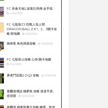
FC 吞食天地2 諸葛孔明傳 金手指
4/04/2020
FC 七龍珠Z3 烈戰人造人間
DRAGON BALL Z III 1、2、3關卡攻
略 附地圖
6/03/2022
御俠客 角色簡易攻略
11/10/2019
FC 七龍珠z2攻略 心得 關卡地圖
1/14/2020
勇者鬥惡龍2 DQ2 攻略
11/19/2019
塞爾達傳說 織夢島 攻略 達達平原、
壺洞窟
12/20/2019
薩爾達 織夢島圖文攻略 幽靈、鯰魚