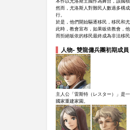
本作以尤洛斯王國作為舞台，該國積
然而，尤洛斯人對難民人數過多構成
行。
於是，他們開始驅逐移民，移民和尤
此時，教會宣布，如果皈依教會，他
而拒絕皈依的移民最終成為非法移民
人物- 雙龍傭兵團初期成員
主人公「雷斯特（レスター）」是一
國家重建家園。