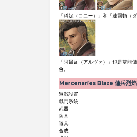
「科妮（コニー）」和「達爾頓（ダ
「阿爾瓦（アルヴァ）」也是雙龍傭
會。
Mercenaries Blaze 傭
遊戲設置
戰鬥系統
武器
防具
道具
合成