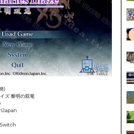
簡)
イズ 黎明の双竜
e
nJapan
witch