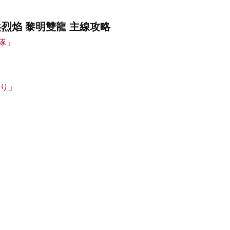
e 傭兵烈焰 黎明雙龍 主線攻略
兵隊」
狩り」