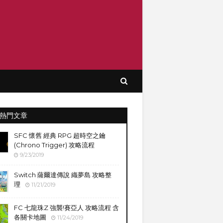
熱門文章
SFC 懷舊 經典 RPG 超時空之鑰
(Chrono Trigger) 攻略流程
9/23/2019
Switch 薩爾達傳說 織夢島 攻略整
理
11/21/2019
FC 七龍珠Z 強襲!賽亞人 攻略流程 含
各關卡地圖
11/24/2019