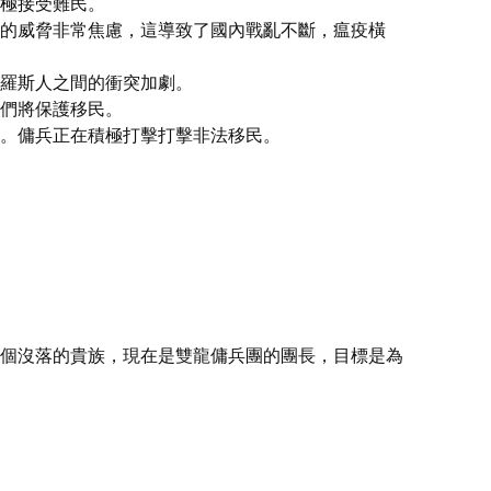
極接受難民。
的威脅非常焦慮，這導致了國內戰亂不斷，瘟疫橫
羅斯人之間的衝突加劇。
們將保護移民。
。傭兵正在積極打擊打擊非法移民。
個沒落的貴族，現在是雙龍傭兵團的團長，目標是為