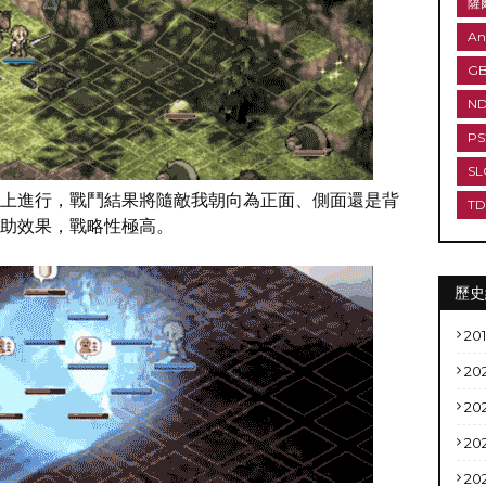
薩
An
G
N
PS
SL
上進行，戰鬥結果將隨敵我朝向為正面、側面還是背
T
助效果，戰略性極高。
歷史
20
20
20
20
20