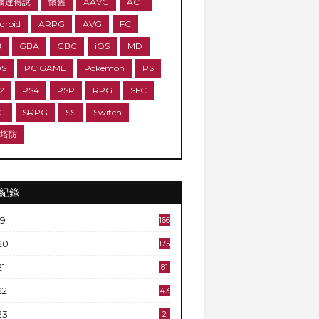
爾達傳說
懷舊
AAVG
ACT
droid
ARPG
AVG
FC
B
GBA
GBC
iOS
MD
DS
PC GAME
Pokemon
PS
2
PS4
PSP
RPG
SFC
G
SRPG
SS
Switch
D塔防
紀錄
19
166
20
175
21
81
22
43
23
2