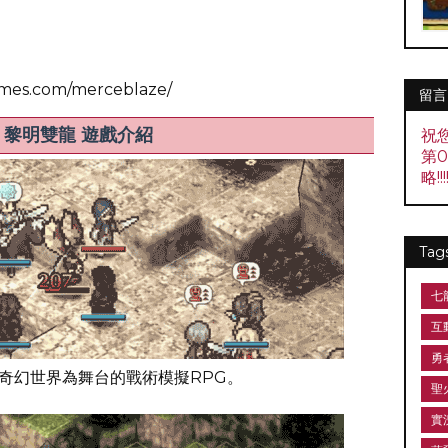
es.com/merceblaze/
留言
兵烈焰 黎明雙龍 遊戲介紹
祝
第
略!!!!
Tag
七
互
勇
e)是以奇幻世界為舞台的戰術模擬RPG。
聖
實