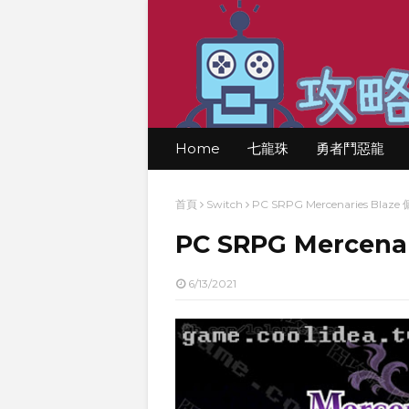
Home
七龍珠
勇者鬥惡龍
首頁
Switch
PC SRPG Mercenaries Bl
PC SRPG Mercen
6/13/2021