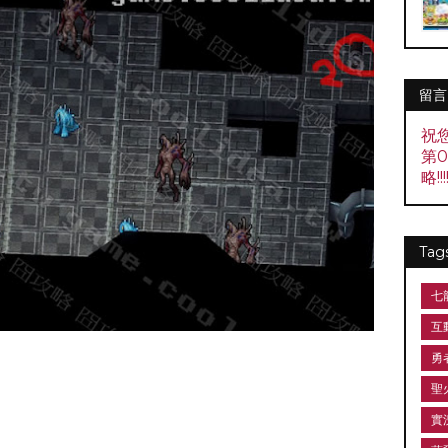
留言
祝
第
略!!!!
Tag
七
互
勇
聖
實