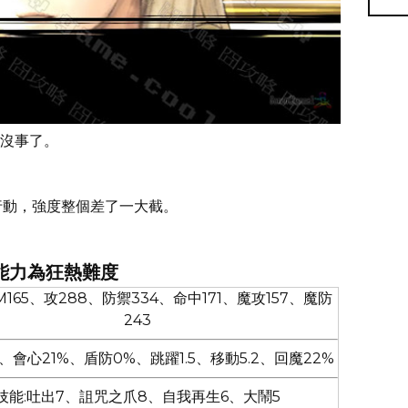
沒事了。
行動，強度整個差了一大截。
能力為狂熱難度
M165、攻288、防禦334、命中171、魔攻157、魔防
243
、會心21%、盾防0%、跳躍1.5、移動5.2、回魔22%
技能:吐出7、詛咒之爪8、自我再生6、大鬧5