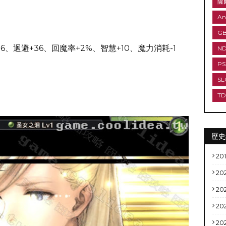
薩
An
G
6、迴避+36、回魔率+2%、智慧+10、魔力消耗-1
N
PS
SL
T
歷史
20
20
20
20
20