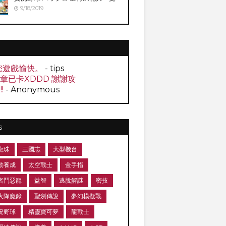
9/18/2019
您遊戲愉快。
- tips
0章已卡XDDD 謝謝攻
!!
- Anonymous
s
龍珠
三國志
大型機台
動養成
太空戰士
金手指
者鬥惡龍
益智
逃脫解謎
密技
火降魔錄
聖劍傳說
夢幻模擬戰
況野球
精靈寶可夢
龍戰士