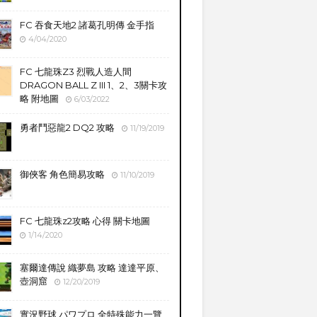
FC 吞食天地2 諸葛孔明傳 金手指
4/04/2020
FC 七龍珠Z3 烈戰人造人間
DRAGON BALL Z III 1、2、3關卡攻
略 附地圖
6/03/2022
勇者鬥惡龍2 DQ2 攻略
11/19/2019
御俠客 角色簡易攻略
11/10/2019
FC 七龍珠z2攻略 心得 關卡地圖
1/14/2020
塞爾達傳說 織夢島 攻略 達達平原、
壺洞窟
12/20/2019
實況野球 パワプロ 全特殊能力一覽