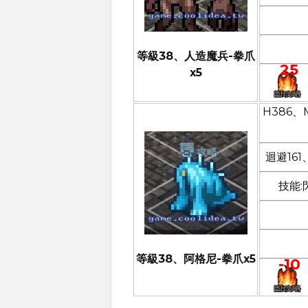
等級38、人造魔兵-拳爪
25
x5
H386、
迴避16
技能:
等級38、阿格尼-拳爪x5
-10