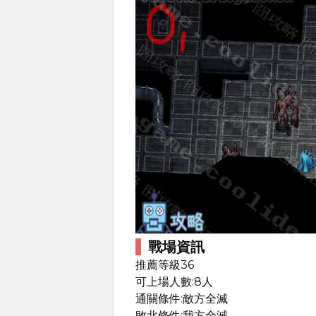
戰場資訊
推薦等級36
可上場人數:8人
通關條件:敵方全滅
敗北條件:我方全滅