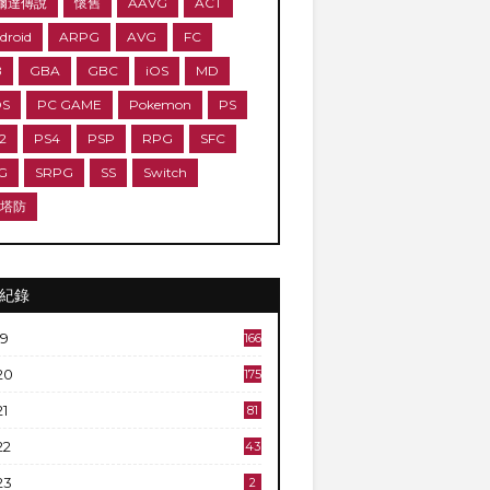
爾達傳說
懷舊
AAVG
ACT
droid
ARPG
AVG
FC
B
GBA
GBC
iOS
MD
DS
PC GAME
Pokemon
PS
2
PS4
PSP
RPG
SFC
G
SRPG
SS
Switch
D塔防
紀錄
19
166
20
175
21
81
22
43
23
2