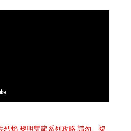
aze 傭兵烈焰 黎明雙龍系列攻略 請勿、複