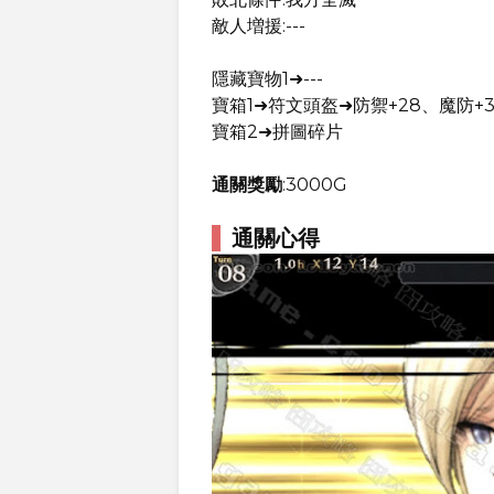
敵人増援:---
隱藏寶物1➜---
寶箱1➜符文頭盔➜防禦+28、魔防+3
寶箱2➜拼圖碎片
通關獎勵
:3000G
通關心得