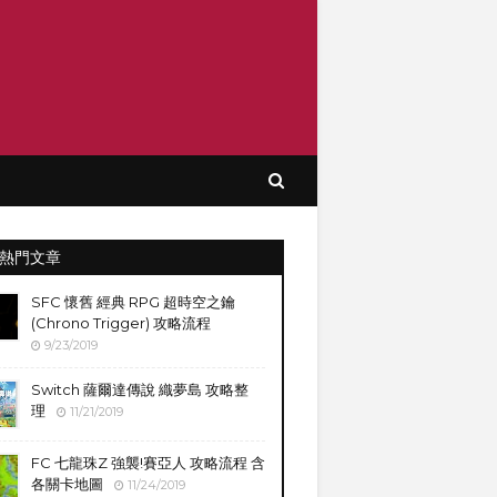
熱門文章
SFC 懷舊 經典 RPG 超時空之鑰
(Chrono Trigger) 攻略流程
9/23/2019
Switch 薩爾達傳說 織夢島 攻略整
理
11/21/2019
FC 七龍珠Z 強襲!賽亞人 攻略流程 含
各關卡地圖
11/24/2019