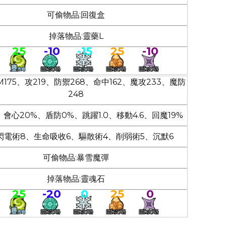
可偷物品:回復盒
掉落物品:靈藥L
25
-10
-15
25
-10
M175、攻219、防禦268、命中162、魔攻233、魔防
248
1、會心20%、盾防0%、跳躍1.0、移動4.6、回魔19%
閃電術8、生命吸收6、驅散術4、削弱術5、沉默6
可偷物品:暴雪魔彈
掉落物品:靈魂石
25
-20
0
25
0