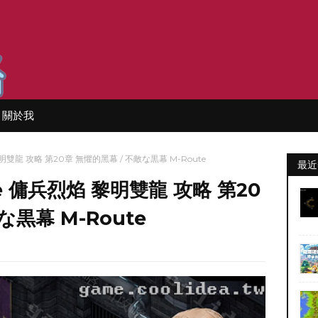
關於我
焰 黎明雙龍 攻略 第20章 無懼的黑幕 / 不敵な黒幕 M-Route
最近
laze 傭兵烈焰 黎明雙龍 攻略 第20
な黒幕 M-Route