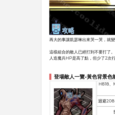
再大的事讓凱瑟琳出來哭一哭，就變
這樣組合的敵人已經打到不要打了。
人造魔兵HP是高了點，但少了2次
登場敵人一覽-黃色背景色
H818、
迴避208