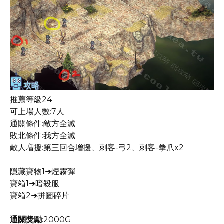
推薦等級24
可上場人數:7人
通關條件:敵方全滅
敗北條件:我方全滅
敵人増援:第三回合增援、刺客-弓2、刺客-拳爪x2
隱藏寶物1➜煙霧彈
寶箱1➜暗殺服
寶箱2➜拼圖碎片
通關獎勵
:2000G