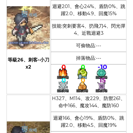
迴避201、會心24%、盾防0%、跳
躍2.0、移動4.9、回魔15%
技能:突刺要害4、扔飛刀4、閃光彈
4、近戰迴避3
可偷物品:---
掉落物品:---
等級26、刺客-小刀
0
0
-10
x2
0
0
15
H327、M114、攻229、防禦261、
命中166、魔攻144、魔防160
迴避166、會心19%、盾防0%、跳
躍2.0、移動4.5、回魔19%