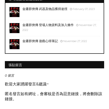
金庸群俠傳 武器及物品獲得途徑
February 07, 2023
金庸群俠傳 登場人物資料及加入條件
November 27,
2022
金庸群俠傳 遊戲心得筆記
November 27, 2022
張貼留言
0 留言
歡迎大家踴躍發言&建議~
匿名發言如有網址，會審核是否為惡意鏈接，將會刪除該
鏈接。