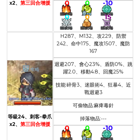
0
0
-10
x2、
第三回合增援
0
0
15
H287、M132、攻229、防禦
242、命中175、魔攻1507、魔防
167
迴避207、會心23%、盾防0%、跳
躍2.0、移動4.8、回魔25%
技能:碎骨3、迷眼術4、狂暴4、近
戰迴避3
可偷物品:麻痺毒針
等級24、刺客-拳爪
掉落物品:---
x2、
第三回合增援
0
0
-10