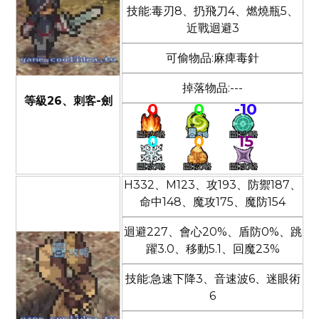
技能:毒刃8、扔飛刀4、燃燒瓶5、
近戰迴避3
可偷物品:麻痺毒針
掉落物品:---
等級26、刺客-劍
0
0
-10
0
0
15
H332、M123、攻193、防禦187、
命中148、魔攻175、魔防154
迴避227、會心20%、盾防0%、跳
躍3.0、移動5.1、回魔23%
技能:急速下降3、音速波6、迷眼術
6