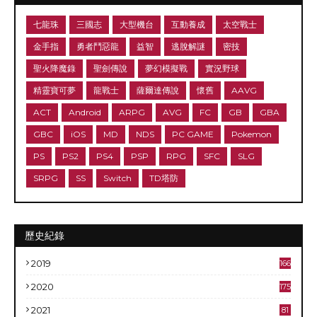
七龍珠
三國志
大型機台
互動養成
太空戰士
金手指
勇者鬥惡龍
益智
逃脫解謎
密技
聖火降魔錄
聖劍傳說
夢幻模擬戰
實況野球
精靈寶可夢
龍戰士
薩爾達傳說
懷舊
AAVG
ACT
Android
ARPG
AVG
FC
GB
GBA
GBC
iOS
MD
NDS
PC GAME
Pokemon
PS
PS2
PS4
PSP
RPG
SFC
SLG
SRPG
SS
Switch
TD塔防
歷史紀錄
2019
166
2020
175
2021
81