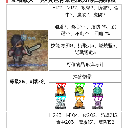
HP?、MP?、攻擊?、防禦?、命
中?、魔攻?、魔防?
迴避?、會心?%、盾防?%、跳
躍?.?、移動?.?、回魔?%
技能:毒刃8、扔飛刀4、燃燒瓶5、
近戰迴避3
可偷物品:麻痺毒針
掉落物品:---
等級26、刺客-劍
???
???
???
???
???
???
H243、M104、攻202、防禦215、
命中203、魔攻151、魔防152