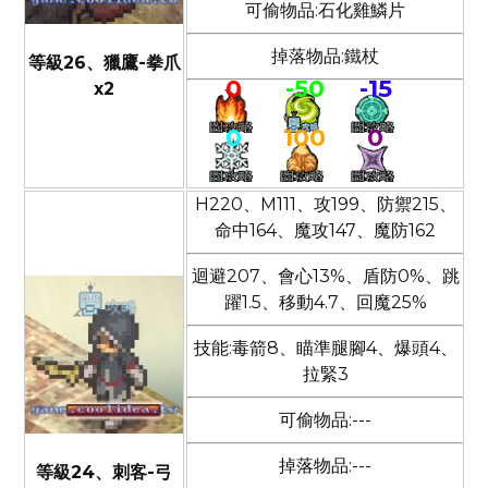
可偷物品:石化雞鱗片
掉落物品:鐵杖
等級26、獵鷹-拳爪
0
-50
-15
x2
0
100
0
H220、M111、攻199、防禦215、
命中164、魔攻147、魔防162
迴避207、會心13%、盾防0%、跳
躍1.5、移動4.7、回魔25%
技能:毒箭8、瞄準腿腳4、爆頭4、
拉緊3
可偷物品:---
掉落物品:---
等級24、刺客-弓