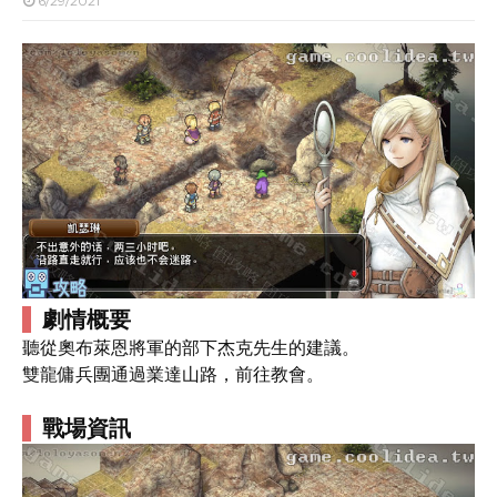
6/29/2021
劇情概要
聽從奧布萊恩將軍的部下杰克先生的建議。
雙龍傭兵團通過業達山路，前往教會。
戰場資訊