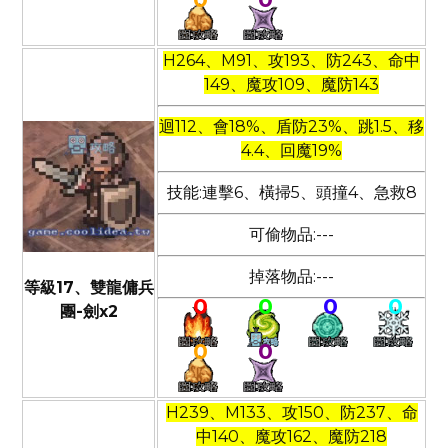
H264、M91、攻193、防243、命中
149、魔攻109、魔防143
迴112、會18%、盾防23%、跳1.5、移
4.4、回魔19%
技能:連擊6、橫掃5、頭撞4、急救8
可偷物品:---
掉落物品:---
等級17、雙龍傭兵
0
0
0
0
團-劍x2
0
0
H239、M133、攻150、防237、命
中140、魔攻162、魔防218