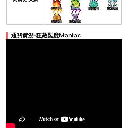
???
???
通關實況-狂熱難度Maniac