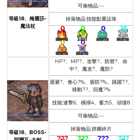
可偷物品:---
等級18、梅麗莎-
掉落物品:技能點重設珠
魔法杖
0
0
0
15
0
0
HP?、MP?、攻擊?、防禦?、命
中?、魔攻?、魔防?
迴避?、會心?%、盾防?%、跳躍?.?、
移動?.?、回魔?%
技能:連擊6、橫掃4、蓄力5、頭撞8
可偷物品:---
掉落物品:拼圖碎片
等級18、BOSS-
???
???
???
???
阿爾瓦-大劍