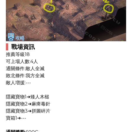
戰場資訊
推薦等級18
可上場人數:4人
通關條件:敵人全滅
敗北條件:我方全滅
敵人増援:---
隱藏寶物1➜矮人木槌
隱藏寶物2➜麻痺毒針
隱藏寶物3➜拼圖碎片
寶箱1➜---