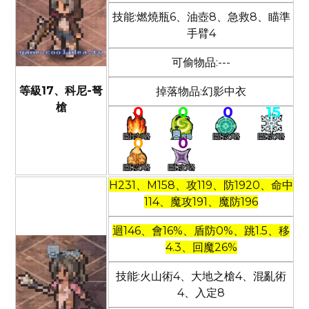
技能:燃燒瓶6、油壺8、急救8、瞄準
手臂4
可偷物品:---
等級17、科尼-弩
掉落物品:幻影中衣
槍
0
0
0
15
0
0
H231、M158、攻119、防1920、命中
114、魔攻191、魔防196
迴146、會16%、盾防0%、跳1.5、移
4.3、回魔26%
技能:火山術4、大地之槍4、混亂術
4、入定8