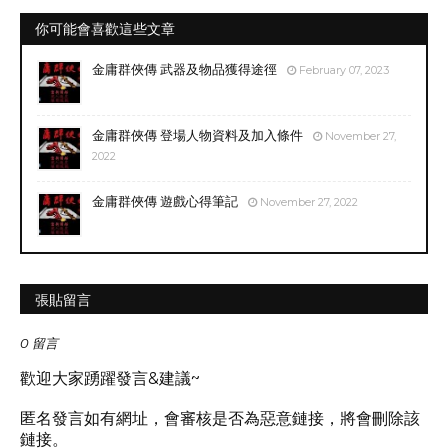
你可能會喜歡這些文章
金庸群俠傳 武器及物品獲得途徑
February 07, 2023
金庸群俠傳 登場人物資料及加入條件
November 27,
2022
金庸群俠傳 遊戲心得筆記
November 27, 2022
張貼留言
0 留言
歡迎大家踴躍發言&建議~
匿名發言如有網址，會審核是否為惡意鏈接，將會刪除該
鏈接。