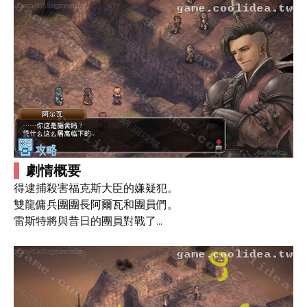
劇情概要
得逮捕殺害福克斯大臣的嫌疑犯。
雙龍傭兵團團長阿爾瓦和團員們。
雷斯特將與昔日的團員對戰了...