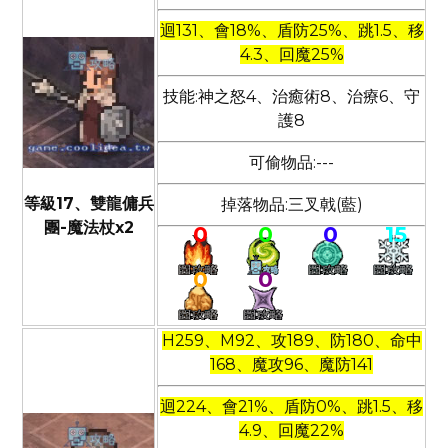
迴131、會18%、盾防25%、跳1.5、移
4.3、回魔25%
技能:神之怒4、治癒術8、治療6、守
護8
可偷物品:---
等級17、雙龍傭兵
掉落物品:三叉戟(藍)
團-魔法杖x2
0
0
0
15
0
0
H259、M92、攻189、防180、命中
168、魔攻96、魔防141
迴224、會21%、盾防0%、跳1.5、移
4.9、回魔22%