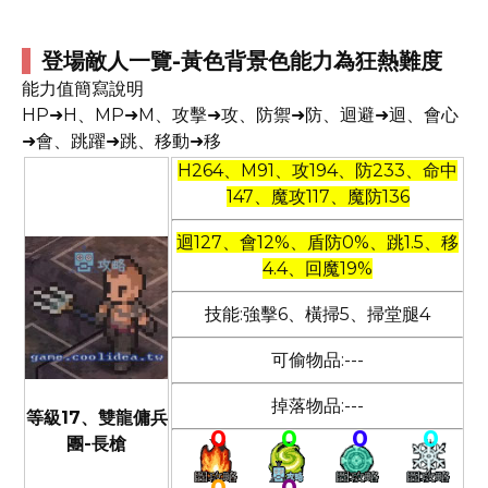
登場敵人一覽-黃色背景色能力為狂熱難度
能力值簡寫說明
HP➜H、MP➜M、攻擊➜攻、防禦➜防、迴避➜迴、會心
➜會、跳躍➜跳、移動➜移
H264、M91、攻194、防233、命中
147、魔攻117、魔防136
迴127、會12%、盾防0%、跳1.5、移
4.4、回魔19%
技能:強擊6、橫掃5、掃堂腿4
可偷物品:---
掉落物品:---
等級17、雙龍傭兵
0
0
0
0
團-長槍
0
0