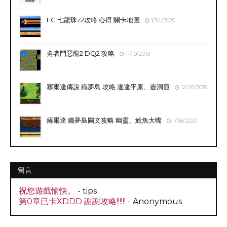
FC 七龍珠z2攻略 心得 關卡地圖
1/14/2020
勇者鬥惡龍2 DQ2 攻略
11/19/2019
塞爾達傳說 織夢島 攻略 達達平原、壺洞窟
12/20/2019
薩爾達 織夢島圖文攻略 幽靈、鯰魚大嘴
1/08/2020
留言
祝您遊戲愉快。
- tips
第0章已卡XDDD 謝謝攻略!!!!!!
- Anonymous