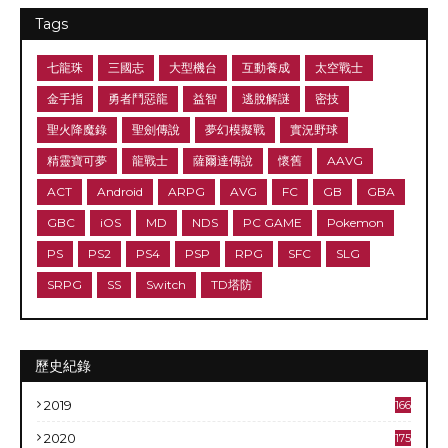
Tags
七龍珠
三國志
大型機台
互動養成
太空戰士
金手指
勇者鬥惡龍
益智
逃脫解謎
密技
聖火降魔錄
聖劍傳說
夢幻模擬戰
實況野球
精靈寶可夢
龍戰士
薩爾達傳說
懷舊
AAVG
ACT
Android
ARPG
AVG
FC
GB
GBA
GBC
iOS
MD
NDS
PC GAME
Pokemon
PS
PS2
PS4
PSP
RPG
SFC
SLG
SRPG
SS
Switch
TD塔防
歷史紀錄
2019
166
2020
175