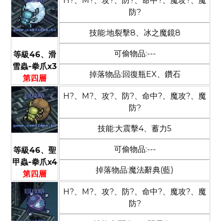
H?、M?、攻?、防?、命中?、魔攻?、魔
防?
技能:地裂擊8、冰之魔鏡8
可偷物品:---
等級46、滑
雪蟲-拳爪x3
掉落物品:回復瓶EX、鑽石
第四層
H?、M?、攻?、防?、命中?、魔攻?、魔
防?
技能:大震擊4、蓄力5
可偷物品:---
等級46、聖
甲蟲-拳爪x4
掉落物品:魔法辭典(藍)
第四層
H?、M?、攻?、防?、命中?、魔攻?、魔
防?