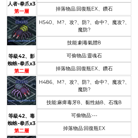
人者-拳爪x3
掉落物品:回復瓶EX、鑽石
第一層
H540、M?、攻?、防?、命中?、魔攻?、
魔防?
技能:劇毒氣體8
可偷物品:靈魂石
等級42、影
蜘蛛-拳爪x3
掉落物品:回復瓶EX、鑽石
第二層
H486、M?、攻?、防?、命中?、魔攻?、
魔防?
技能:麻痺毒牙8、黏性絲8、石塊8
可偷物品:---
等級42、毒
蜘蛛-拳爪x3
掉落物品:回復瓶EX
第二層