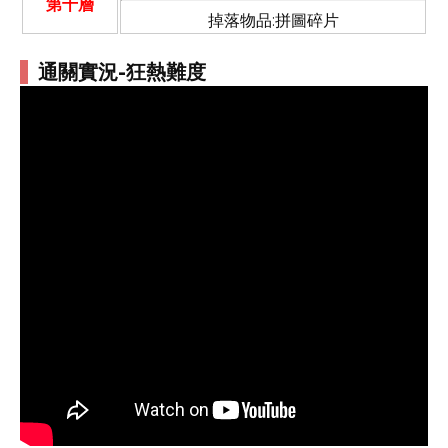
第十層
掉落物品:拼圖碎片
通關實況-狂熱難度