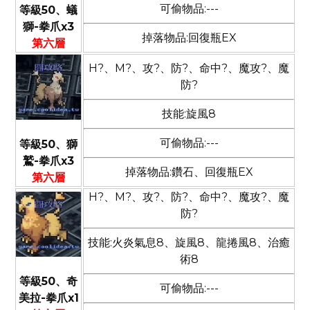
可偷物品:---
等級50、蟻
獅-拳爪x3
掉落物品:回復瓶EX
第六層
H?、M?、攻?、防?、命中?、魔攻?、魔
防?
技能:旋風8
可偷物品:---
等級50、獅
鷲-拳爪x3
掉落物品:鑽石、回復瓶EX
第六層
H?、M?、攻?、防?、命中?、魔攻?、魔
防?
技能:火炎氣息8、旋風8、龍捲風8、治癒
術8
等級50、奇
可偷物品:---
美拉-拳爪x1