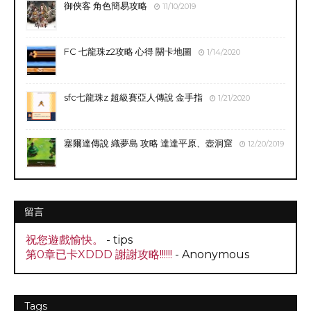
御俠客 角色簡易攻略
11/10/2019
FC 七龍珠z2攻略 心得 關卡地圖
1/14/2020
sfc七龍珠z 超級賽亞人傳說 金手指
1/21/2020
塞爾達傳說 織夢島 攻略 達達平原、壺洞窟
12/20/2019
留言
祝您遊戲愉快。
- tips
第0章已卡XDDD 謝謝攻略!!!!!!
- Anonymous
Tags