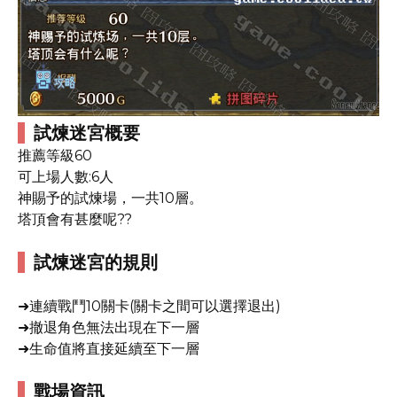
試煉迷宮概要
推薦等級60
可上場人數:6人
神賜予的試煉場，一共10層。
塔頂會有甚麼呢??
試煉迷宮的規則
➜連續戰鬥10關卡(關卡之間可以選擇退出)
➜撤退角色無法出現在下一層
➜生命值將直接延續至下一層
戰場資訊