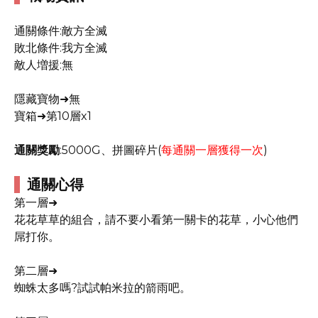
通關條件:敵方全滅
敗北條件:我方全滅
敵人増援:無
隱藏寶物➜無
寶箱➜第10層x1
通關獎勵
:5000G、拼圖碎片(
每通關一層獲得一次
)
通關心得
第一層➜
花花草草的組合，請不要小看第一關卡的花草，小心他們
屌打你。
第二層➜
蜘蛛太多嗎?試試帕米拉的箭雨吧。