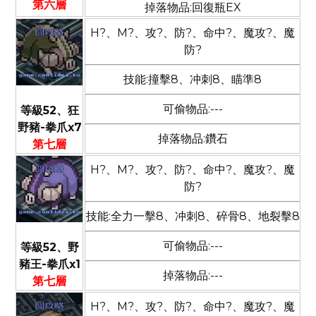
第六層
掉落物品:回復瓶EX
H?、M?、攻?、防?、命中?、魔攻?、魔
防?
技能:撞擊8、冲刺8、瞄準8
可偷物品:---
等級52、狂
野豬-拳爪x7
掉落物品:鑽石
第七層
H?、M?、攻?、防?、命中?、魔攻?、魔
防?
技能:全力一擊8、冲刺8、碎骨8、地裂擊8
可偷物品:---
等級52、野
豬王-拳爪x1
掉落物品:---
第七層
H?、M?、攻?、防?、命中?、魔攻?、魔