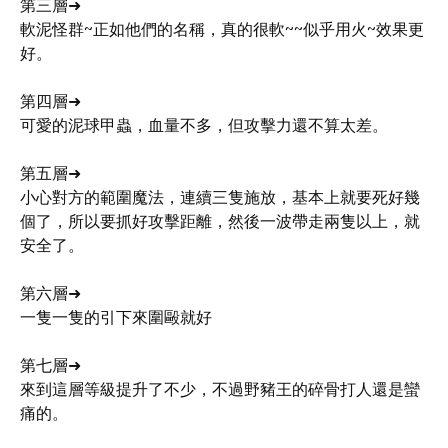
第三層➜
軟泥怪群~正如他們的名稱，真的很軟~~似乎用火~效果更
好。
第四層➜
可愛的泥球甲蟲，血量不多，但攻擊力還不算太差。
第五層➜
小心對方的範圍魔法，連續三隻施放，基本上就要死好幾
個了，所以要抓好攻擊距離，然後一波帶走兩隻以上，就
安全了。
第六層➜
一隻一隻的引下來圍毆就好
第七層➜
來到這層等級提升了不少，不過野豬王的碎骨打人還是蠻
痛的。