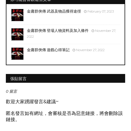
金庸群俠傳 武器及物品獲得途徑
February 07, 2023
金庸群俠傳 登場人物資料及加入條件
November 27,
2022
金庸群俠傳 遊戲心得筆記
November 27, 2022
張貼留言
0 留言
歡迎大家踴躍發言&建議~
匿名發言如有網址，會審核是否為惡意鏈接，將會刪除該
鏈接。