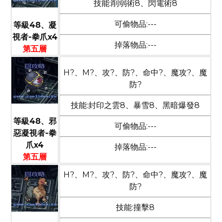
技能:削弱術8、閃電術8
可偷物品:---
等級48、凝
視者-拳爪x4
掉落物品:---
第五層
H?、M?、攻?、防?、命中?、魔攻?、魔
防?
技能:封印之雲8、暴雪8、黑暗爆發8
等級48、邪
可偷物品:---
惡凝視者-拳
爪x4
掉落物品:---
第五層
H?、M?、攻?、防?、命中?、魔攻?、魔
防?
技能:撞擊8