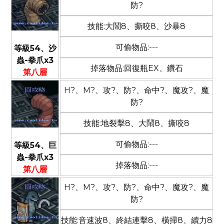
防?
技能:大鬧8、撕咬8、沙暴8
可偷物品:---
等級54、沙
蟲-拳爪x3
掉落物品:回復瓶EX、鑽石
第八層
H?、M?、攻?、防?、命中?、魔攻?、魔
防?
技能:地裂擊8、大鬧8、撕咬8
可偷物品:---
等級54、巨
蟲-拳爪x3
掉落物品:---
第八層
H?、M?、攻?、防?、命中?、魔攻?、魔
防?
技能:音速波8、終結連擊8、橫掃8、續力8