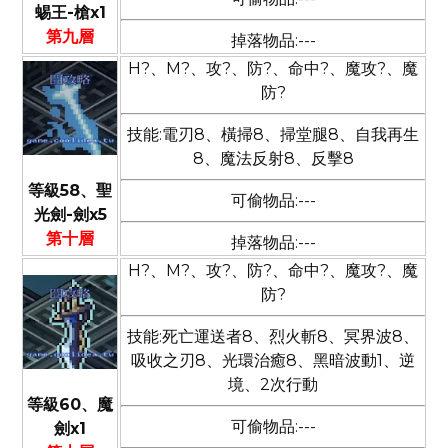
蜴王-槍x1
第九層
掉落物品:---
H?、M?、攻?、防?、命中?、魔攻?、魔
防?
技能:電刃8、橫掃8、掃堂腿8、自我再生
8、魔法反射8、反擊8
等級58、聖
可偷物品:---
光劍-劍x5
第十層
掉落物品:---
H?、M?、攻?、防?、命中?、魔攻?、魔
防?
技能:死亡運送者8、烈火斬8、冥界波8、
吸收之刃8、光環治癒8、黑暗波動1、逆
境、2次行動
等級60、魔
可偷物品:---
劍x1