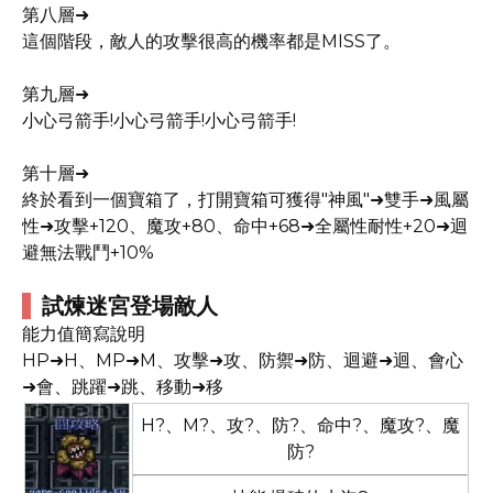
第八層➜
這個階段，敵人的攻擊很高的機率都是MISS了。
第九層➜
小心弓箭手!小心弓箭手!小心弓箭手!
第十層➜
終於看到一個寶箱了，打開寶箱可獲得"神風"➜雙手➜風屬
性➜攻擊+120、魔攻+80、命中+68➜全屬性耐性+20➜迴
避無法戰鬥+10%
試煉迷宮登場敵人
能力值簡寫說明
HP➜H、MP➜M、攻擊➜攻、防禦➜防、迴避➜迴、會心
➜會、跳躍➜跳、移動➜移
H?、M?、攻?、防?、命中?、魔攻?、魔
防?