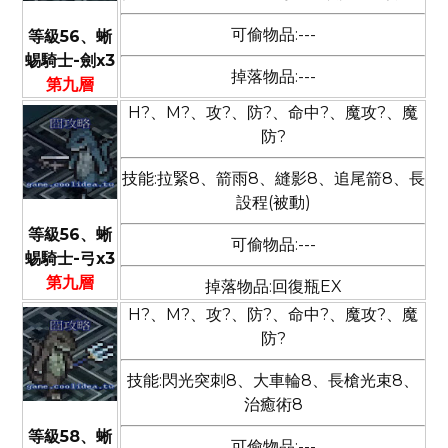
可偷物品:---
等級56、蜥
蜴騎士-劍x3
掉落物品:---
第九層
H?、M?、攻?、防?、命中?、魔攻?、魔
防?
技能:拉緊8、箭雨8、縫影8、追尾箭8、長
設程(被動)
等級56、蜥
可偷物品:---
蜴騎士-弓x3
第九層
掉落物品:回復瓶EX
H?、M?、攻?、防?、命中?、魔攻?、魔
防?
技能:閃光突刺8、大車輪8、長槍光束8、
治癒術8
等級58、蜥
可偷物品:---