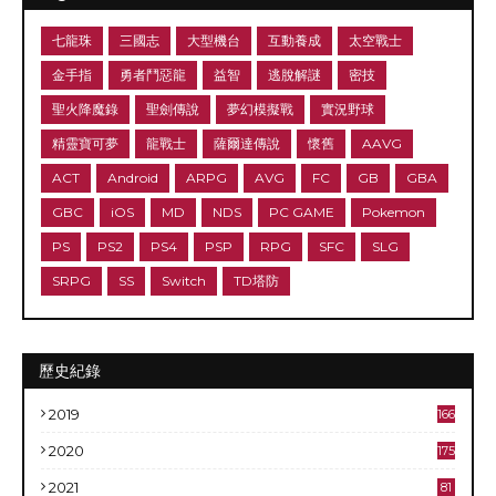
七龍珠
三國志
大型機台
互動養成
太空戰士
金手指
勇者鬥惡龍
益智
逃脫解謎
密技
聖火降魔錄
聖劍傳說
夢幻模擬戰
實況野球
精靈寶可夢
龍戰士
薩爾達傳說
懷舊
AAVG
ACT
Android
ARPG
AVG
FC
GB
GBA
GBC
iOS
MD
NDS
PC GAME
Pokemon
PS
PS2
PS4
PSP
RPG
SFC
SLG
SRPG
SS
Switch
TD塔防
歷史紀錄
2019
166
2020
175
2021
81