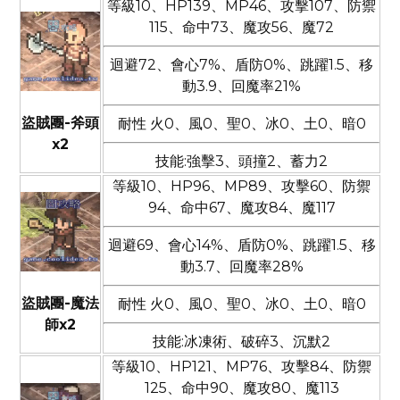
等級10、HP139、MP46、攻擊107、防禦
115、命中73、魔攻56、魔72
迴避72、會心7%、盾防0%、跳躍1.5、移
動3.9、回魔率21%
盜賊團-斧頭
耐性 火0、風0、聖0、冰0、土0、暗0
x2
技能:強擊3、頭撞2、蓄力2
等級10、HP96、MP89、攻擊60、防禦
94、命中67、魔攻84、魔117
迴避69、會心14%、盾防0%、跳躍1.5、移
動3.7、回魔率28%
盜賊團-魔法
耐性 火0、風0、聖0、冰0、土0、暗0
師x2
技能:冰凍術、破碎3、沉默2
等級10、HP121、MP76、攻擊84、防禦
125、命中90、魔攻80、魔113