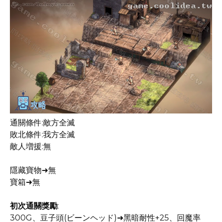
通關條件:敵方全滅
敗北條件:我方全滅
敵人増援:無
隱藏寶物➜無
寶箱➜無
初次通關獎勵
:
300G、豆子頭(ビーンヘッド)➜黑暗耐性+25、回魔率