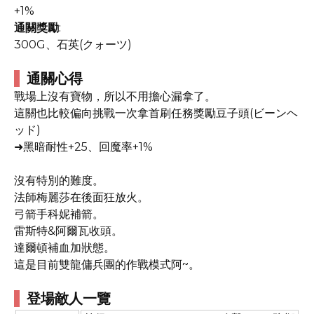
+1%
通關獎勵
:
300G、石英(クォーツ)
通關心得
戰場上沒有寶物，所以不用擔心漏拿了。
這關也比較偏向挑戰一次拿首刷任務獎勵豆子頭(ビーンヘ
ッド)
➜黑暗耐性+25、回魔率+1%
沒有特別的難度。
法師梅麗莎在後面狂放火。
弓箭手科妮補箭。
雷斯特&阿爾瓦收頭。
達爾頓補血加狀態。
這是目前雙龍傭兵團的作戰模式阿~。
登場敵人一覽