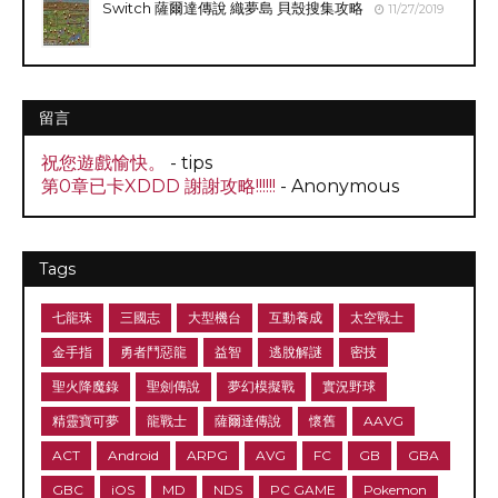
Switch 薩爾達傳說 織夢島 貝殼搜集攻略
11/27/2019
留言
祝您遊戲愉快。
- tips
第0章已卡XDDD 謝謝攻略!!!!!!
- Anonymous
Tags
七龍珠
三國志
大型機台
互動養成
太空戰士
金手指
勇者鬥惡龍
益智
逃脫解謎
密技
聖火降魔錄
聖劍傳說
夢幻模擬戰
實況野球
精靈寶可夢
龍戰士
薩爾達傳說
懷舊
AAVG
ACT
Android
ARPG
AVG
FC
GB
GBA
GBC
iOS
MD
NDS
PC GAME
Pokemon