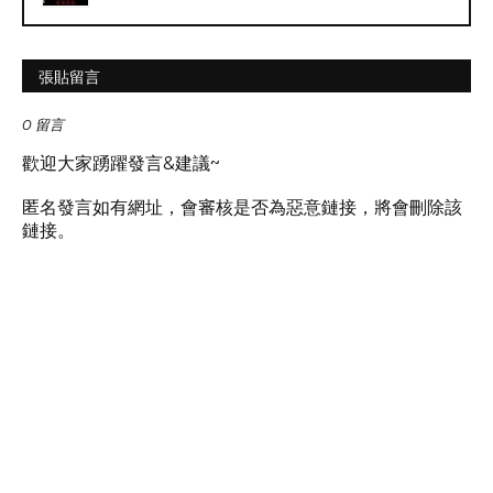
張貼留言
0 留言
歡迎大家踴躍發言&建議~
匿名發言如有網址，會審核是否為惡意鏈接，將會刪除該
鏈接。