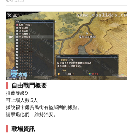
6/15/2021
自由戰鬥概要
推薦等級9
可上場人數:5人
據說福卡爾貧民街有盜賊團的據點。
請擊退他們，維持治安。
戰場資訊