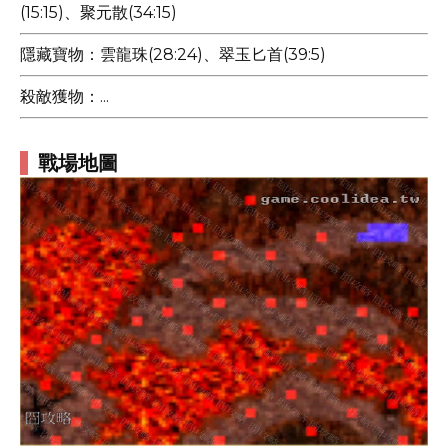
(15:15)、聚元散(34:15)
隱藏寶物：雲龍珠(28:24)、翠玉匕首(39:5)
殺敵獲物：...
戰場地圖