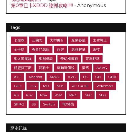
第0章已卡XDDD 謝謝攻略!!!!!!
- Anonymous
Tags
七龍珠
三國志
大型機台
互動養成
太空戰士
金手指
勇者鬥惡龍
益智
逃脫解謎
密技
聖火降魔錄
聖劍傳說
夢幻模擬戰
實況野球
精靈寶可夢
龍戰士
薩爾達傳說
懷舊
AAVG
ACT
Android
ARPG
AVG
FC
GB
GBA
GBC
iOS
MD
NDS
PC GAME
Pokemon
PS
PS2
PS4
PSP
RPG
SFC
SLG
SRPG
SS
Switch
TD塔防
歷史紀錄