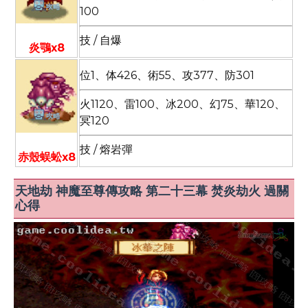
100
技 / 自爆
炎鶚x8
位1、体426、術55、攻377、防301
火1120、雷100、冰200、幻75、華120、
冥120
技 / 熔岩彈
赤殼蜈蚣x8
天地劫 神魔至尊傳攻略 第二十三幕 焚炎劫火 過關
心得