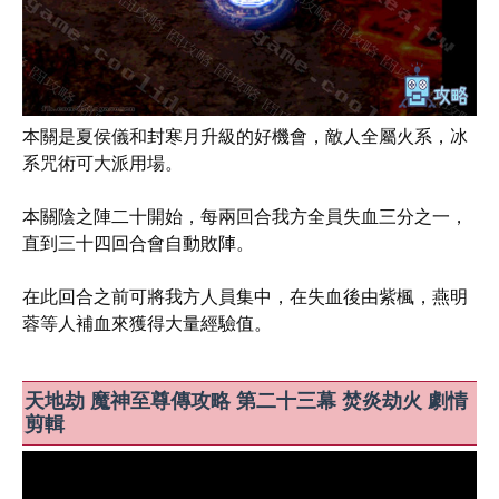
本關是夏侯儀和封寒月升級的好機會，敵人全屬火系，冰
系咒術可大派用場。
本關陰之陣二十開始，每兩回合我方全員失血三分之一，
直到三十四回合會自動敗陣。
在此回合之前可將我方人員集中，在失血後由紫楓，燕明
蓉等人補血來獲得大量經驗值。
天地劫 魔神至尊傳攻略 第二十三幕 焚炎劫火 劇情
剪輯