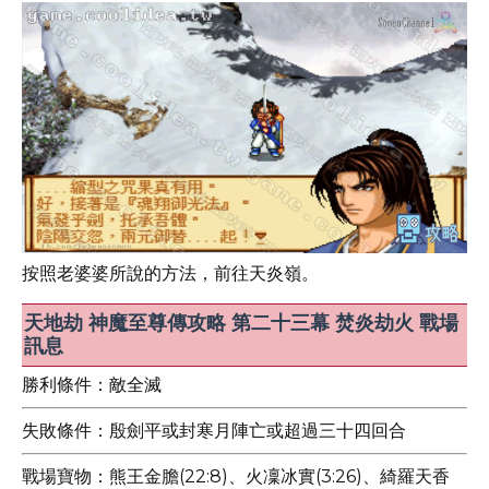
按照老婆婆所說的方法，前往天炎嶺。
天地劫 神魔至尊傳攻略 第二十三幕 焚炎劫火 戰場
訊息
勝利條件：敵全滅
失敗條件：殷劍平或封寒月陣亡或超過三十四回合
戰場寶物：熊王金膽(22:8)、火凜冰實(3:26)、綺羅天香