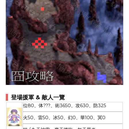
登場援軍 & 敵人一覽
位80、体???、術3650、攻630、防325
火50、雷50、冰50、幻0、華100、冥0