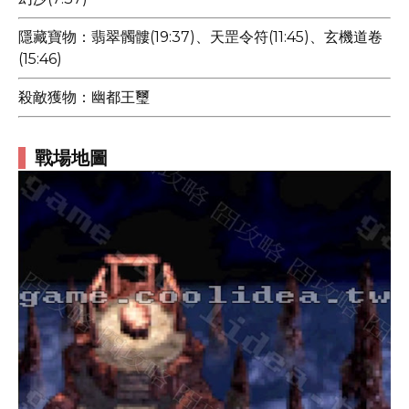
隱藏寶物：翡翠髑髏(19:37)、天罡令符(11:45)、玄機道卷
(15:46)
殺敵獲物：幽都王璽
戰場地圖