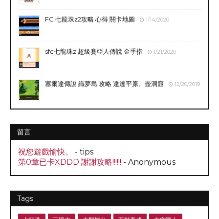
FC 七龍珠z2攻略 心得 關卡地圖
1/14/2020
sfc七龍珠z 超級賽亞人傳說 金手指
1/21/2020
塞爾達傳說 織夢島 攻略 達達平原、壺洞窟
12/20/2019
留言
祝您遊戲愉快。
- tips
第0章已卡XDDD 謝謝攻略!!!!!!
- Anonymous
Tags