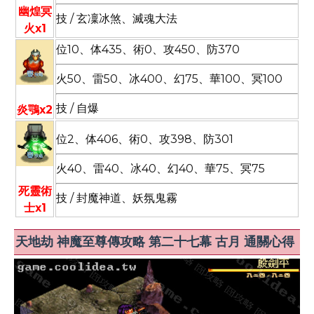
幽煌冥
技 / 玄凜冰煞、滅魂大法
火x1
位10、体435、術0、攻450、防370
火50、雷50、冰400、幻75、華100、冥100
技 / 自爆
炎鶚x2
位2、体406、術0、攻398、防301
火40、雷40、冰40、幻40、華75、冥75
死靈術
技 / 封魔神道、妖氛鬼霧
士x1
天地劫 神魔至尊傳攻略 第二十七幕 古月 通關心得