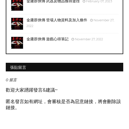
金庸群俠傳 武器及物品獲得途徑
February 07, 2023
金庸群俠傳 登場人物資料及加入條件
November 27,
2022
金庸群俠傳 遊戲心得筆記
November 27, 2022
張貼留言
0 留言
歡迎大家踴躍發言&建議~
匿名發言如有網址，會審核是否為惡意鏈接，將會刪除該
鏈接。