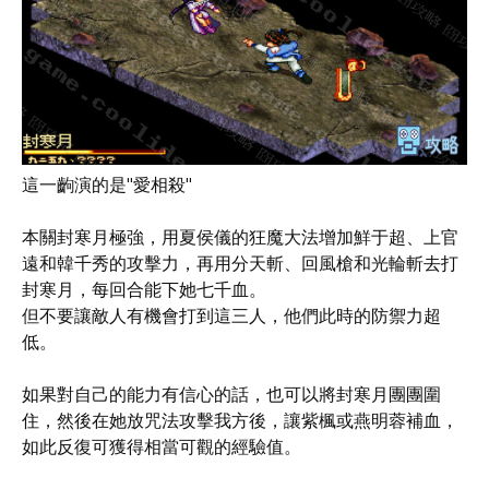
這一齣演的是"愛相殺"
本關封寒月極強，用夏侯儀的狂魔大法增加鮮于超、上官
遠和韓千秀的攻擊力，再用分天斬、回風槍和光輪斬去打
封寒月，每回合能下她七千血。
但不要讓敵人有機會打到這三人，他們此時的防禦力超
低。
如果對自己的能力有信心的話，也可以將封寒月團團圍
住，然後在她放咒法攻擊我方後，讓紫楓或燕明蓉補血，
如此反復可獲得相當可觀的經驗值。