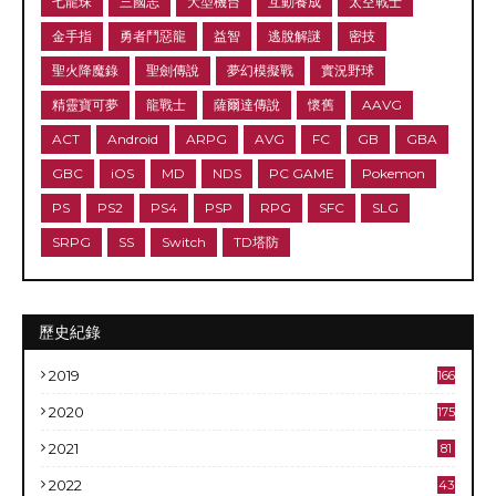
七龍珠
三國志
大型機台
互動養成
太空戰士
金手指
勇者鬥惡龍
益智
逃脫解謎
密技
聖火降魔錄
聖劍傳說
夢幻模擬戰
實況野球
精靈寶可夢
龍戰士
薩爾達傳說
懷舊
AAVG
ACT
Android
ARPG
AVG
FC
GB
GBA
GBC
iOS
MD
NDS
PC GAME
Pokemon
PS
PS2
PS4
PSP
RPG
SFC
SLG
SRPG
SS
Switch
TD塔防
歷史紀錄
2019
166
2020
175
2021
81
2022
43