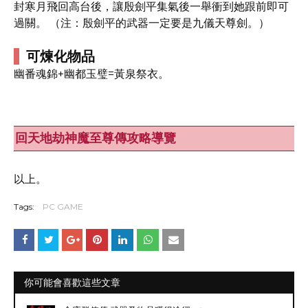
封寒月飛回高台後，讓殷劍平集氣後一舉衝到她跟前即可
過關。 （注：殷劍平的武器一定要是九儀天尊劍。）
可煉化物品
幽番魂錦+幽都玉璧=黃泉祭衣。
回天地劫神魔至尊傳攻略導覽
以上。
Tags:
PC GAME
你可能會喜歡這些文章