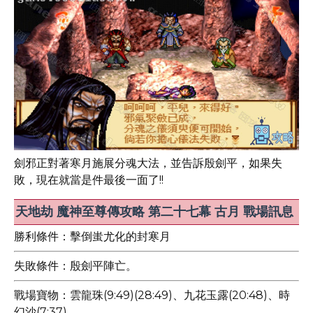
劍邪正對著寒月施展分魂大法，並告訴殷劍平，如果失
敗，現在就當是件最後一面了!!
天地劫 魔神至尊傳攻略 第二十七幕 古月 戰場訊息
勝利條件：擊倒蚩尤化的封寒月
失敗條件：殷劍平陣亡。
戰場寶物：雲龍珠(9:49)(28:49)、九花玉露(20:48)、時
幻沙(7:37)