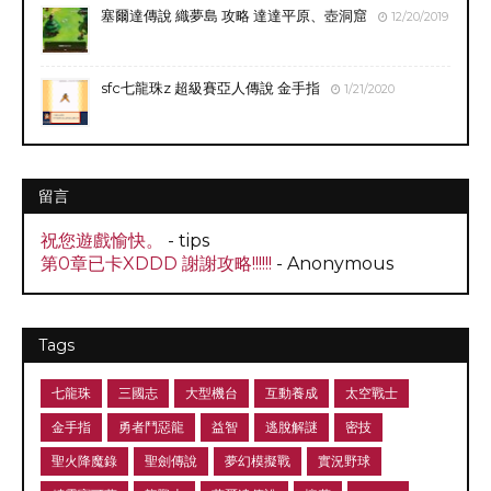
塞爾達傳說 織夢島 攻略 達達平原、壺洞窟
12/20/2019
sfc七龍珠z 超級賽亞人傳說 金手指
1/21/2020
留言
祝您遊戲愉快。
- tips
第0章已卡XDDD 謝謝攻略!!!!!!
- Anonymous
Tags
七龍珠
三國志
大型機台
互動養成
太空戰士
金手指
勇者鬥惡龍
益智
逃脫解謎
密技
聖火降魔錄
聖劍傳說
夢幻模擬戰
實況野球