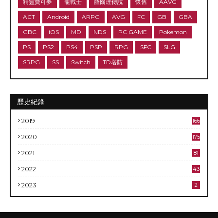
精靈寶可夢
龍戰士
薩爾達傳說
懷舊
AAVG
ACT
Android
ARPG
AVG
FC
GB
GBA
GBC
iOS
MD
NDS
PC GAME
Pokemon
PS
PS2
PS4
PSP
RPG
SFC
SLG
SRPG
SS
Switch
TD塔防
歷史紀錄
2019
166
2020
175
2021
81
2022
43
2023
2