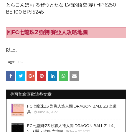
とらこんほお るぜつとたな LV6的悟空(界) HP:6250
BE:100 BP:15245
回FC七龍珠Z強襲!賽亞人攻略地圖
以上。
Tags:
FC
你可能會喜歡這些文章
FC七龍珠Z3 烈戰人造人間 DRAGON BALL Z3 全道
具
June 07, 2022
FC 七龍珠Z3 烈戰人造人間 DRAGON BALL Z III 4、
5、6關卡攻略 含地圖
June 07, 2022