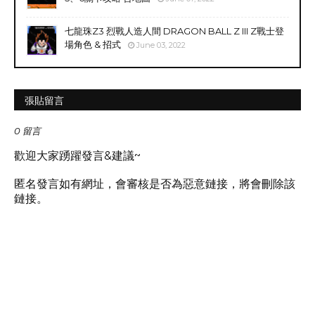
七龍珠Z3 烈戰人造人間 DRAGON BALL Z III Z戰士登
場角色 & 招式
June 03, 2022
張貼留言
0 留言
歡迎大家踴躍發言&建議~
匿名發言如有網址，會審核是否為惡意鏈接，將會刪除該
鏈接。