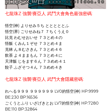
七龍珠Z 強襲!賽亞人 武鬥大會角色最強密碼:
悟空(神) よりせみ５ち とととととふ
悟空(界) ごりせみね７ ７ちくうえ０
比克 わむせおいせ ７３とめ４の
悟飯 くみん１ぞせ ７３とめ４ま
克林 ん８むさきん ７３とめ４６
飲茶 よ４ままもん ７３とめ４に
天津飯 じをます６ん ７３めめ４１
餃子 ふざそつ４ん ７３めめ４き
七龍珠Z 強襲!賽亞人 武鬥大會隱藏密碼:
れへる９９９ ９９９９９９ LV0的悟空(神) HP:9999
BE:230 BP:16536
ごくうとふり いざげきとお LV7的悟空(神) HP:7280
BE:110 BP:32864