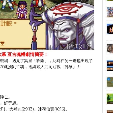
六幕 亙古魂幡劇情簡要：
戰場，遇見了冥皇「鄲陰」，此時在另一邊也出現了
在此擾亂亡魂，遂與眾人共同迎戰「鄲陰」！
陣亡。
、鮮于超。
1)、大補丸(29:13)、冰荷仙實(16:16)。