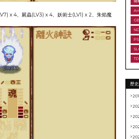
薩
An
) x 4、屍蟲(LV3) x 4、妖術士(LV1) x 2、朱焰魔
G
N
PS
SL
T
歷史
20
20
20
20
20