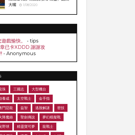
大嘴
1/08/2020
您遊戲愉快。
- tips
0章已卡XDDD 謝謝攻
!!
- Anonymous
s
龍珠
三國志
大型機台
動養成
太空戰士
金手指
者鬥惡龍
益智
逃脫解謎
密技
火降魔錄
聖劍傳說
夢幻模擬戰
況野球
精靈寶可夢
龍戰士