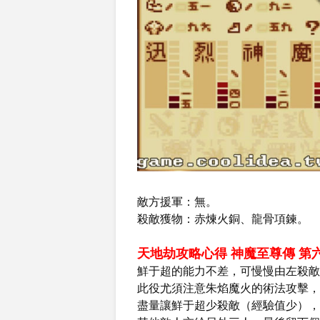
敵方援軍：無。
殺敵獲物：赤煉火銅、龍骨項鍊。
天地劫攻略心得 神魔至尊傳 第
鮮于超的能力不差，可慢慢由左殺敵
此役尤須注意朱焰魔火的術法攻擊，
盡量讓鮮于超少殺敵（經驗值少），