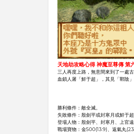
天地劫攻略心得 神魔至尊傳 第
三人再度上路，無意間來到了一處古
血鎖人屠「鮮于超」，其見「鄲陰」
勝利條件：敵全滅。
失敗條件：殷劍平或封寒月或鮮于超
登場人物：殷劍平、封寒月、上官遠
戰場寶物：金500(13:9)、返氣丸(23:1