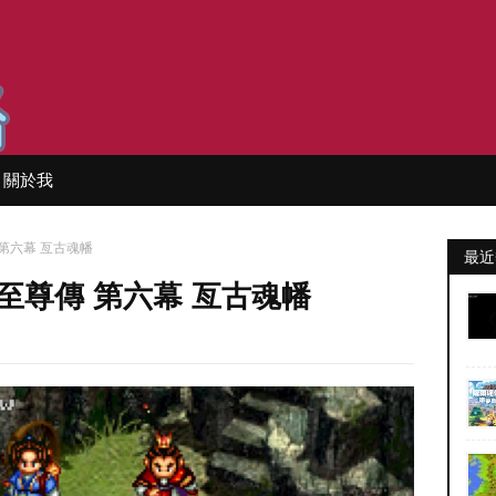
關於我
第六幕 亙古魂幡
最近
至尊傳 第六幕 亙古魂幡