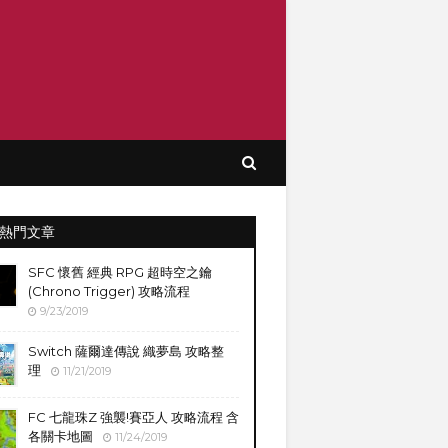
熱門文章
SFC 懷舊 經典 RPG 超時空之鑰
(Chrono Trigger) 攻略流程
9/23/2019
Switch 薩爾達傳說 織夢島 攻略整
理
11/21/2019
FC 七龍珠Z 強襲!賽亞人 攻略流程 含
各關卡地圖
11/24/2019