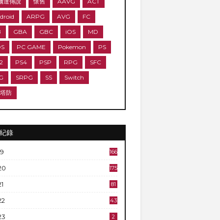
爾達傳說
懷舊
AAVG
ACT
droid
ARPG
AVG
FC
B
GBA
GBC
iOS
MD
DS
PC GAME
Pokemon
PS
2
PS4
PSP
RPG
SFC
G
SRPG
SS
Switch
D塔防
紀錄
19
166
20
175
21
81
22
43
23
2