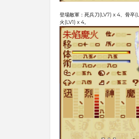
登場敵軍：死兵刀(LV7) x 4、骨卒(LV7
火(LV1) x 4。