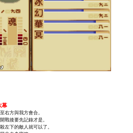
六幕
至右方與我方會合。
開戰後要先記錄才是。
殺左下的敵人就可以了。