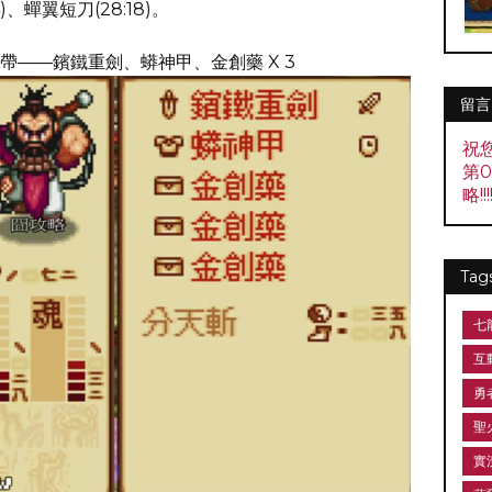
)、蟬翼短刀(28:18)。
——鑌鐵重劍、蟒神甲、金創藥 X 3
留言
祝
第
略!!!!
Tag
七
互
勇
聖
實