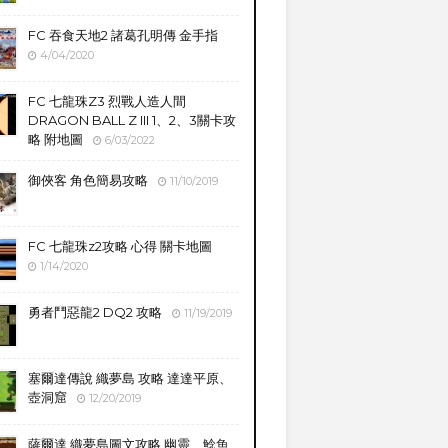
FC 吞食天地2 諸葛孔明傳 金手指
4/04/2020
FC 七龍珠Z3 烈戰人造人間
DRAGON BALL Z III 1、2、3關卡攻
略 附地圖
6/03/2022
御俠客 角色簡易攻略
11/10/2019
FC 七龍珠z2攻略 心得 關卡地圖
1/14/2020
勇者鬥惡龍2 DQ2 攻略
11/19/2019
塞爾達傳說 織夢島 攻略 達達平原、
壺洞窟
12/20/2019
薩爾達 織夢島圖文攻略 幽靈、鯰魚