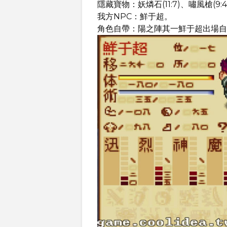
隱藏寶物：妖燐石(11:7)、嘯風槍(9:4
我方NPC：鮮于超。
角色自帶：陽之陣其一鮮于超出場自帶