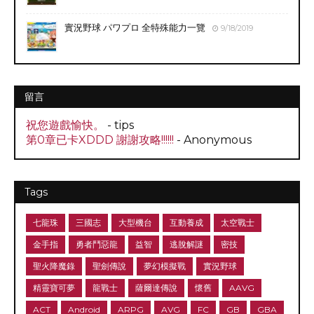
實況野球 パワプロ 全特殊能力一覽
9/18/2019
留言
祝您遊戲愉快。
- tips
第0章已卡XDDD 謝謝攻略!!!!!!
- Anonymous
Tags
七龍珠
三國志
大型機台
互動養成
太空戰士
金手指
勇者鬥惡龍
益智
逃脫解謎
密技
聖火降魔錄
聖劍傳說
夢幻模擬戰
實況野球
精靈寶可夢
龍戰士
薩爾達傳說
懷舊
AAVG
ACT
Android
ARPG
AVG
FC
GB
GBA