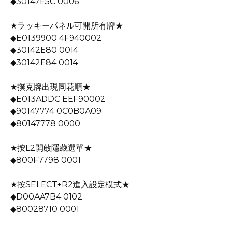
◆30147E5C 0006
★ラッキーパネル可開所有牌★
◆E0139900 4F940002
◆30142E80 0014
◆30142E84 0014
★撲克牌出現同花順★
◆E013ADDC EEF90002
◆90147774 0C0B0A09
◆80147778 0000
★按L2開啟隱藏選單★
◆800F7798 0001
★按SELECT+R2進入設定模式★
◆D00AA7B4 0102
◆80028710 0001