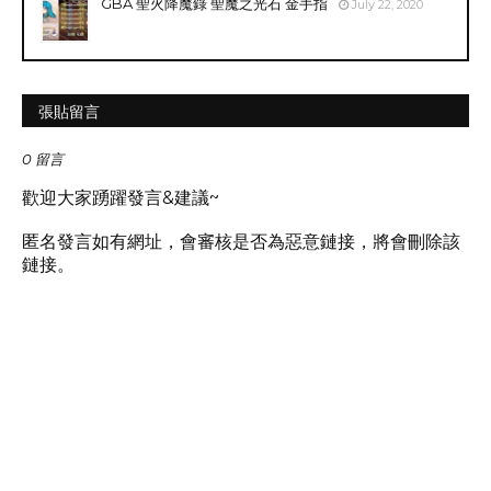
GBA 聖火降魔錄 聖魔之光石 金手指
July 22, 2020
張貼留言
0 留言
歡迎大家踴躍發言&建議~
匿名發言如有網址，會審核是否為惡意鏈接，將會刪除該
鏈接。