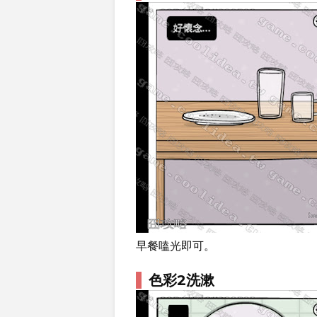
早餐嗑光即可。
色彩2洗漱