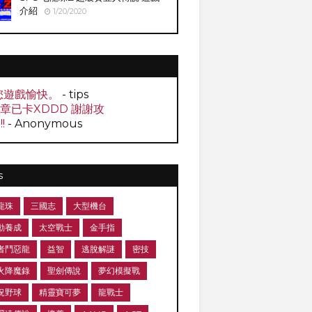
介紹
1/20/2020
您遊戲愉快。
- tips
0章已卡XDDD 謝謝攻
!!
- Anonymous
s
龍珠
三國志
大型機台
動養成
太空戰士
金手指
者鬥惡龍
益智
逃脫解謎
密技
火降魔錄
聖劍傳說
夢幻模擬戰
況野球
精靈寶可夢
龍戰士