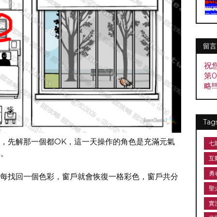
留言
祝
第
略!!!!
Tag
，先解那一個都OK，這一天操作的角色是充滿元氣
七
彩。
互
勇
每找回一個色彩，窗戶就會恢復一格彩色，窗戶共分
聖
實