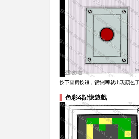
按下查房按鈕，很快阿!就出現顏色
色彩4記憶遊戲