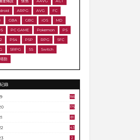
爾達傳說
懷舊
AAVG
ACT
droid
ARPG
AVG
FC
B
GBA
GBC
iOS
MD
DS
PC GAME
Pokemon
PS
2
PS4
PSP
RPG
SFC
G
SRPG
SS
Switch
D塔防
紀錄
19
166
20
175
21
81
22
43
23
2