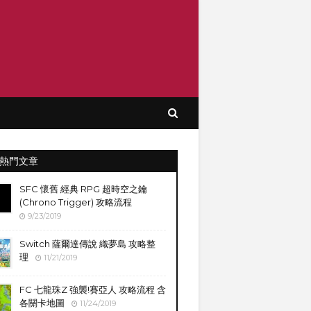
熱門文章
SFC 懷舊 經典 RPG 超時空之鑰
(Chrono Trigger) 攻略流程
9/23/2019
Switch 薩爾達傳說 織夢島 攻略整
理
11/21/2019
FC 七龍珠Z 強襲!賽亞人 攻略流程 含
各關卡地圖
11/24/2019