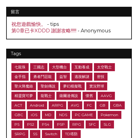
留言
祝您遊戲愉快。
- tips
第0章已卡XDDD 謝謝攻略!!!!!!
- Anonymous
Tags
七龍珠
三國志
大型機台
互動養成
太空戰士
金手指
勇者鬥惡龍
益智
逃脫解謎
密技
聖火降魔錄
聖劍傳說
夢幻模擬戰
實況野球
精靈寶可夢
龍戰士
薩爾達傳說
懷舊
AAVG
ACT
Android
ARPG
AVG
FC
GB
GBA
GBC
iOS
MD
NDS
PC GAME
Pokemon
PS
PS2
PS4
PSP
RPG
SFC
SLG
SRPG
SS
Switch
TD塔防