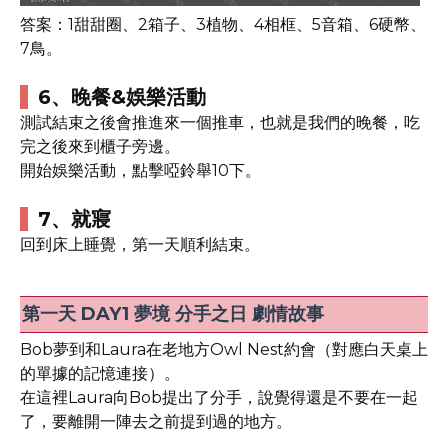
答案：1甜甜圈、2箱子、3植物、4相框、5音箱、6硬幣、
7鳥。
6、晚餐&娛樂活動
測試結束之後會推進來一個推車，也就是我們的晚餐，吃
完之後來到櫃子旁邊。
開始娛樂活動，點擊啞鈴舉10下。
7、就寢
回到床上睡覺，第一天順利結束。
第一天 DAY1 夢境 分手之日 劇情故事
Bob夢到和Laura在老地方Owl Nest約會（對應白天桌上
的單據的記憶連接）。
在這裡Laura向Bob提出了分手，說覺得還是不要在一起
了，要離開一陣去之前提到過的地方。