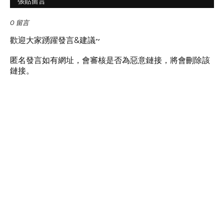
張貼留言
0 留言
歡迎大家踴躍發言&建議~
匿名發言如有網址，會審核是否為惡意鏈接，將會刪除該
鏈接。