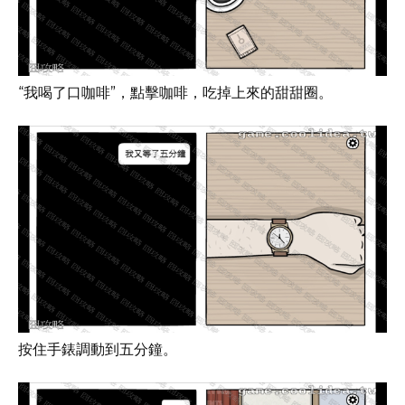
“我喝了口咖啡”，點擊咖啡，吃掉上來的甜甜圈。
按住手錶調動到五分鐘。