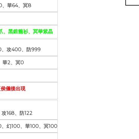
0、華64、冥8
爪、黑鍛籠衫、冥華紫晶
0、攻400、防999
、華2、冥0
夏侯儀後出現
攻168、防122
0、幻100、華100、冥100