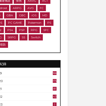
爾達傳說
懷舊
AAVG
ACT
droid
ARPG
AVG
FC
B
GBA
GBC
iOS
MD
DS
PC GAME
Pokemon
PS
2
PS4
PSP
RPG
SFC
G
SRPG
SS
Switch
D塔防
紀錄
19
166
20
175
21
81
22
43
23
2