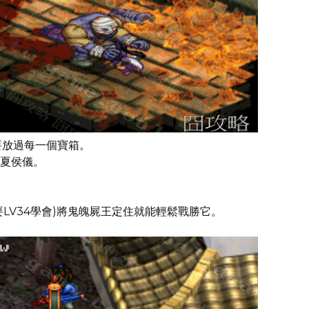
要放過每一個寶箱。
夏侯儀。
LV34學會)將鬼魄屍王定住就能輕鬆戰勝它。