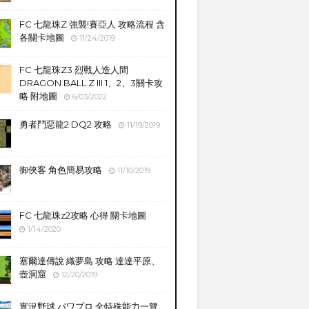
FC 七龍珠Z 強襲!賽亞人 攻略流程 含
各關卡地圖
11/24/2019
FC 七龍珠Z3 烈戰人造人間
DRAGON BALL Z III 1、2、3關卡攻
略 附地圖
6/03/2022
勇者鬥惡龍2 DQ2 攻略
11/19/2019
御俠客 角色簡易攻略
11/10/2019
FC 七龍珠z2攻略 心得 關卡地圖
1/14/2020
塞爾達傳說 織夢島 攻略 達達平原、
壺洞窟
12/20/2019
實況野球 パワプロ 全特殊能力一覽