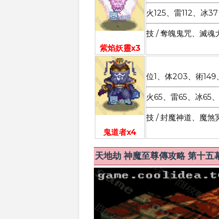
火125、雷112、冰3
技 / 奪魄鬼咒、滅魂
紫焰妖靈x3
位1、体203、術149
火65、雷65、冰65
技 / 封魔神道、魔煞
鬼道者x4
天地劫 神魔至尊傳攻略 第十五幕