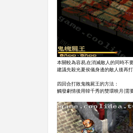
本關較為容易,在消滅敵人的同時不
建議先殺光夏侯儀身邊的敵人後再打
四回合打敗鬼魄屍王的方法：
觸發劇情後用韓千秀的雙環映月(需要