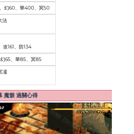
7、幻60、華400、冥50
大法
、攻161、防134
、幻65、華85、冥85
冥凜
 魔骸 過關心得