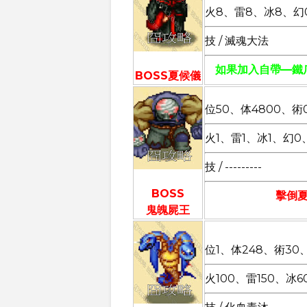
火8、雷8、冰8、幻
技 / 滅魂大法
如果加入自帶—鐵
BOSS夏候儀
位50、体4800、術
火1、雷1、冰1、幻0
技 / ---------
BOSS
擊倒
鬼魄屍王
位1、体248、術30、
火100、雷150、冰6