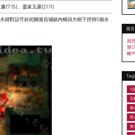
7:15)、靈泉玉露(21:11)
夫婦對話可於此關過后城鎮內橋頭大樹下挖得5個水
留言
祝
第
略!!!!
Tag
七
互
勇
聖
實