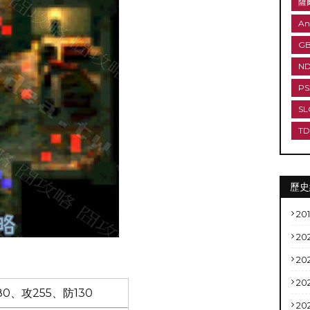
薩
An
G
N
PS
SL
T
歷史
20
20
20
20
0、攻255、防130
20