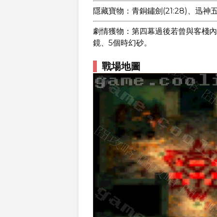
隱藏寶物：青銅鏽劍(21:28)、迅神五書(
劇情獲物：第四幕過後若曾與客棧內
鏡、5個時幻砂。
戰場地圖