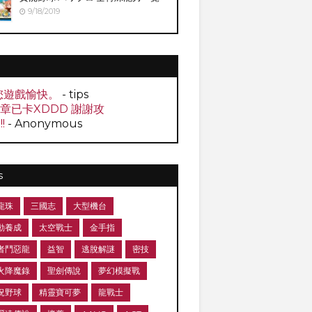
9/18/2019
您遊戲愉快。
- tips
0章已卡XDDD 謝謝攻
!!
- Anonymous
s
龍珠
三國志
大型機台
動養成
太空戰士
金手指
者鬥惡龍
益智
逃脫解謎
密技
火降魔錄
聖劍傳說
夢幻模擬戰
況野球
精靈寶可夢
龍戰士