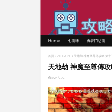
Home
七龍珠
勇者鬥惡龍
首頁
PC GAME
天地劫 神魔至尊傳攻略 第十
天地劫 神魔至尊傳攻
5/24/2021