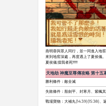
燕明蓉與眾人同行，並一同進入地窖
來到地窖深處，再度遇上了夏侯儀。
夏侯儀:擋我者死!!!!!!!
天地劫 神魔至尊傳攻略 第十五幕
勝利條件：敵全滅
失敗條件：殷劍平、封寒月、紫楓其
戰場寶物：大補丸(14:39)(15:38)、返氣