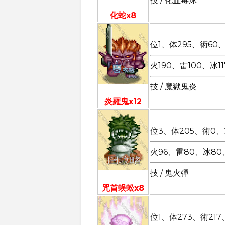
技 / 化血毒沐
化蛇x8
位1、体295、術60、
火190、雷100、冰1
技 / 魔獄鬼炎
炎羅鬼x12
位3、体205、術0、攻
火96、雷80、冰80
技 / 鬼火彈
咒首蜈蚣x8
位1、体273、術217